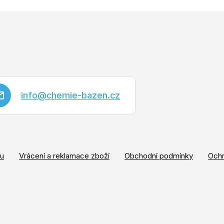
info
@
chemie-bazen.cz
pu
Vrácení a reklamace zboží
Obchodní podmínky
Ochr