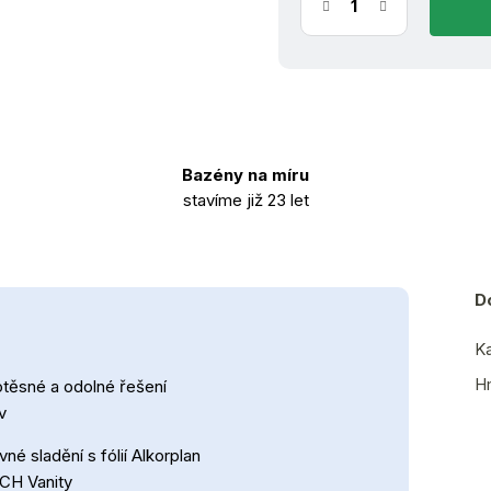
Bazény na míru
stavíme již 23 let
D
Ka
H
těsné a odolné řešení
v
né sladění s fólií Alkorplan
H Vanity