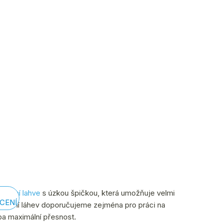
likační lahve
s úzkou špičkou, která umožňuje velmi
CENÍ
plikační láhev doporučujeme zejména pro práci na
ba maximální přesnost.