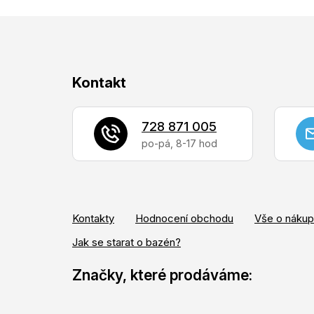
Z
Kontakt
á
p
728 871 005
a
t
í
Kontakty
Hodnocení obchodu
Vše o náku
Jak se starat o bazén?