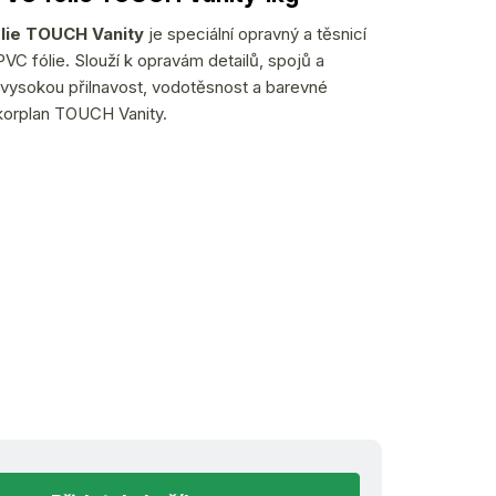
ólie TOUCH Vanity
je speciální opravný a těsnicí
VC fólie. Slouží k opravám detailů, spojů a
 vysokou přilnavost, vodotěsnost a barevné
lkorplan TOUCH Vanity.
ned k odeslání