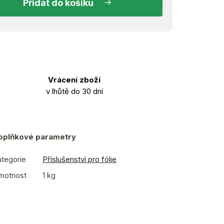
do košíku
Vrácení zboží
v lhůtě do 30 dní
oplňkové parametry
tegorie
Příslušenství pro fólie
motnost
1 kg