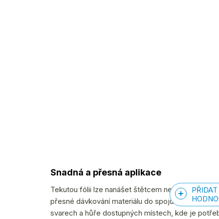
Snadná a přesná aplikace
Tekutou fólii lze nanášet štětcem nebo pomocí
ap
PŘIDAT
HODNO
přesné dávkování materiálu do spojů a detailů. A
svarech a hůře dostupných místech, kde je potře