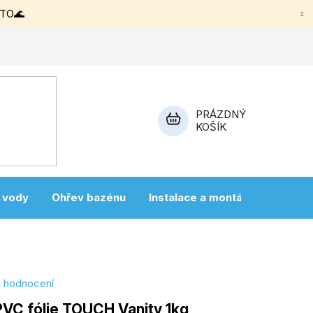
ETO🌊
PRÁZDNÝ
KOŠÍK
NÁKUPNÍ
KOŠÍK
a vody
Ohřev bazénu
Instalace a montáž
Vířivky
i hodnocení
 PVC fólie TOUCH Vanity 1kg