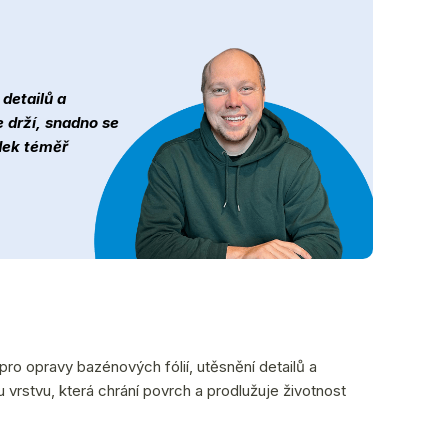
detailů a
 drží, snadno se
edek téměř
ro opravy bazénových fólií, utěsnění detailů a
vrstvu, která chrání povrch a prodlužuje životnost