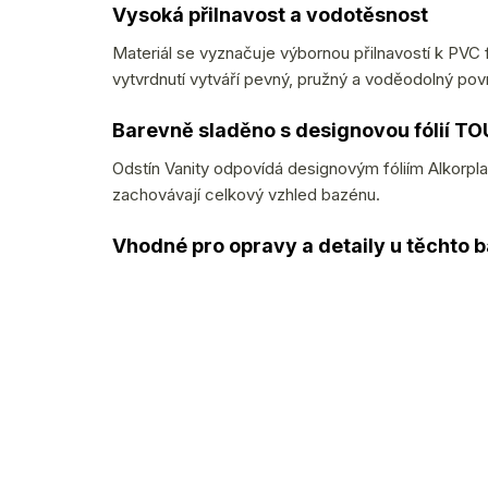
Vysoká přilnavost a vodotěsnost
Materiál se vyznačuje výbornou přilnavostí k PVC
vytvrdnutí vytváří pevný, pružný a voděodolný po
Barevně sladěno s designovou fólií T
Odstín Vanity odpovídá designovým fóliím Alkorp
zachovávají celkový vzhled bazénu.
Vhodné pro opravy a detaily u těchto b