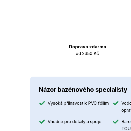
Doprava zdarma
od 2350 Kč
Názor bazénového specialisty
Vysoká přilnavost k PVC fóliím
Vodo
opra
Vhodné pro detaily a spoje
Barev
TOUC