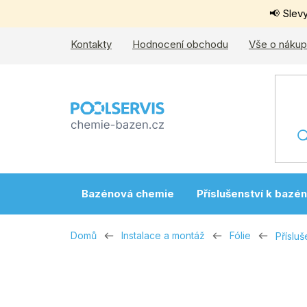
Přejít
📢 Slev
na
obsah
Kontakty
Hodnocení obchodu
Vše o náku
Bazénová chemie
Příslušenství k bazé
Domů
Instalace a montáž
Fólie
Přísluš