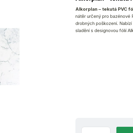
produktu
je
Alkorplan – tekutá PVC f
0,0
nátěr určený pro bazénové P
z
drobných poškození. Nabízí
5
sladění s designovou fólií A
hvězdiček.
(1 ks)
ih
10.8.2026