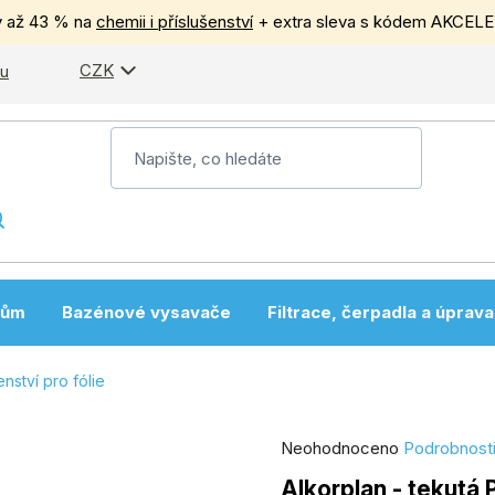
y až 43 % na
chemii i příslušenství
+ extra sleva s kódem AKCEL
CZK
pu
nům
Bazénové vysavače
Filtrace, čerpadla a úprav
enství pro fólie
Průměrné
Neohodnoceno
Podrobnost
hodnocení
Alkorplan - tekutá