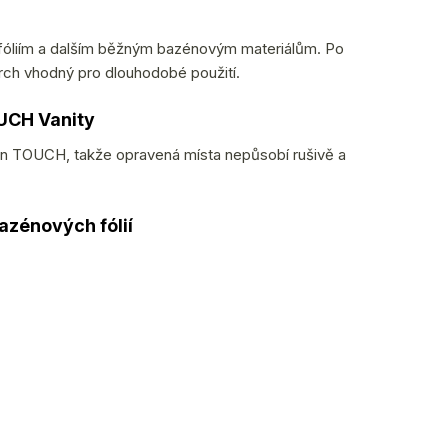
 fóliím a dalším běžným bazénovým materiálům. Po
vrch vhodný pro dlouhodobé použití.
OUCH Vanity
lan TOUCH, takže opravená místa nepůsobí rušivě a
azénových fólií