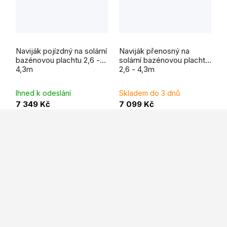
Naviják pojízdný na solární
Naviják přenosný na
bazénovou plachtu 2,6 -
solární bazénovou plachtu
4,3m
2,6 - 4,3m
Ihned k odeslání
Skladem do 3 dnů
7 349 Kč
7 099 Kč
Z
á
p
a
t
í