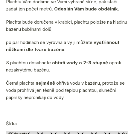
Plachtu Vám dodáme ve Vámi vybrané šířce, pak stačí
zadat jen počet metrů.
Odeslán Vám bude obdélník.
Plachta bude doručena v krabici, plachtu položte na hladinu
bazénu bublinami dolů,
po pár hodinách se vyrovná a vy ji můžete
vystřihnout
nůžkami dle tvaru bazénu
.
S plachtou dosáhnete
ohřátí vody o 2-3 stupně
oproti
nezakrytému bazénu.
Černá plachta
nejméně
ohřívá vodu v bazénu, protože se
voda prohřívá jen těsně pod teplou plachtou, sluneční
paprsky nepronikají do vody.
ŠÍřka