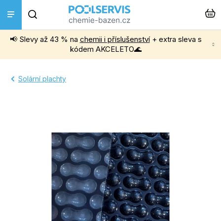
Přejít
Hledat
na
obsah
📢 Slevy až 43 % na
chemii i příslušenství
+ extra sleva s
Bazénová chemie
kódem AKCELETO🌊
Příslušenství k bazénům
Solární plachty
Bazénové vysavače
Filtrace, čerpadla a úprava vody
Ohřev bazénu
Instalace a montáž
Vířivky a Sauny