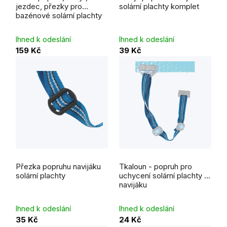
je
jezdec, přezky pro
solární plachty komplet
5,0
bazénové solární plachty
z
5
hvězdiček.
Ihned k odeslání
Ihned k odeslání
159 Kč
39 Kč
Přezka popruhu navijáku
Tkaloun - popruh pro
solární plachty
uchycení solární plachty k
navijáku
Ihned k odeslání
Ihned k odeslání
35 Kč
24 Kč