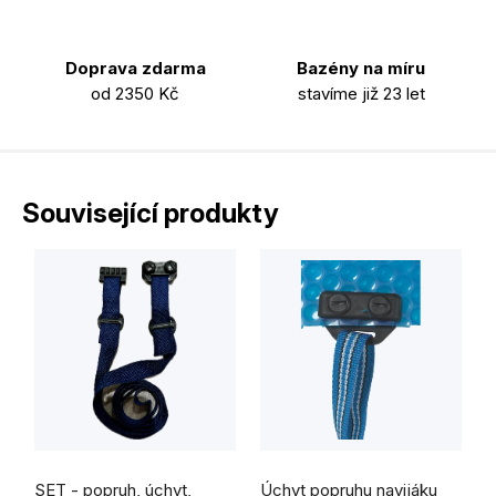
Doprava zdarma
Bazény na míru
od 2350 Kč
stavíme již 23 let
Související produkty
Průměrné
hodnocení
SET - popruh, úchyt,
Úchyt popruhu navijáku
produktu