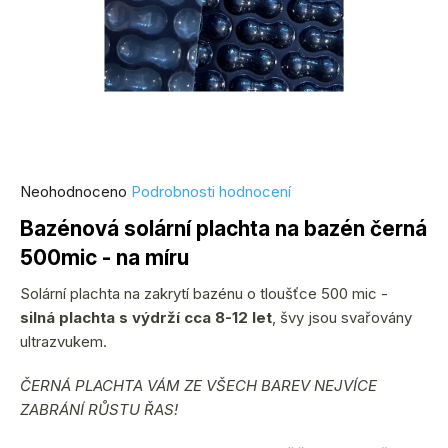
Průměrné
Neohodnoceno
Podrobnosti hodnocení
hodnocení
Bazénová solární plachta na bazén černá
produktu
500mic - na míru
je
0,0
Solární plachta na zakrytí bazénu o tloušťce 500 mic -
z
silná plachta s výdrží cca 8-12 let
, švy jsou svařovány
5
ultrazvukem.
hvězdiček.
ČERNÁ PLACHTA VÁM ZE VŠECH BAREV NEJVÍCE
ZABRÁNÍ RŮSTU ŘAS!