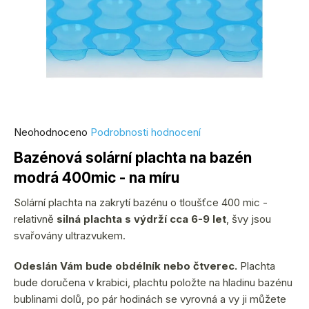
Průměrné
Neohodnoceno
Podrobnosti hodnocení
hodnocení
Bazénová solární plachta na bazén
produktu
modrá 400mic - na míru
je
0,0
Solární plachta na zakrytí bazénu o tloušťce 400 mic -
z
relativně
silná plachta s výdrží cca 6-9 let
, švy jsou
5
svařovány ultrazvukem.
hvězdiček.
Odeslán Vám bude obdélník nebo čtverec.
Plachta
bude doručena v krabici, plachtu položte na hladinu bazénu
bublinami dolů, po pár hodinách se vyrovná a vy ji můžete