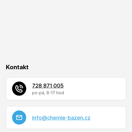
á
p
a
t
í
Kontakt
728 871 005
info
@
chemie-bazen.cz