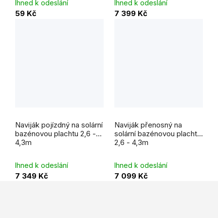
Ihned k odeslání
Ihned k odeslání
59 Kč
7 399 Kč
Naviják pojízdný na solární
Naviják přenosný na
bazénovou plachtu 2,6 -
solární bazénovou plachtu
4,3m
2,6 - 4,3m
Ihned k odeslání
Ihned k odeslání
7 349 Kč
7 099 Kč
Z