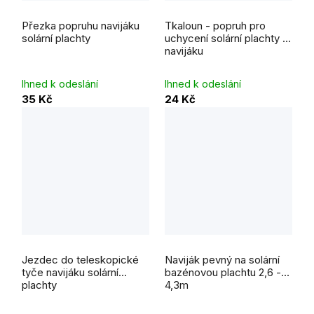
Přezka popruhu navijáku
Tkaloun - popruh pro
solární plachty
uchycení solární plachty k
navijáku
Ihned k odeslání
Ihned k odeslání
35 Kč
24 Kč
Jezdec do teleskopické
Naviják pevný na solární
tyče navijáku solární
bazénovou plachtu 2,6 -
plachty
4,3m