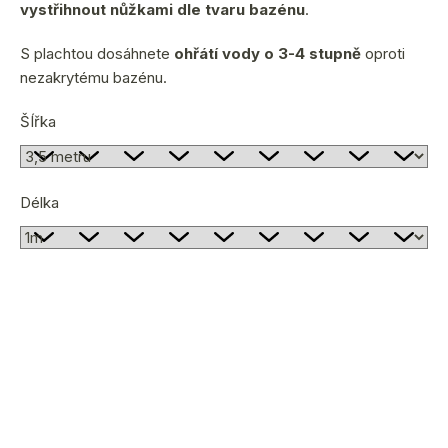
vystřihnout nůžkami dle tvaru bazénu
.
S plachtou dosáhnete
ohřátí vody o 3-4 stupně
oproti
nezakrytému bazénu.
ŠÍřka
Délka
zvolte variantu
Zvolte variantu