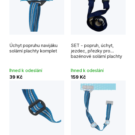
Průměrné
hodnocení
Úchyt popruhu navijáku
SET - popruh, úchyt,
produktu
je
solární plachty komplet
jezdec, přezky pro
5,0
bazénové solární plachty
z
5
hvězdiček.
Ihned k odeslání
Ihned k odeslání
39 Kč
159 Kč