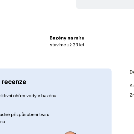
Bazény na míru
stavíme již 23 let
D
- recenze
Ka
Z
ektivní ohřev vody v bazénu
adné přizpůsobení tvaru
énu