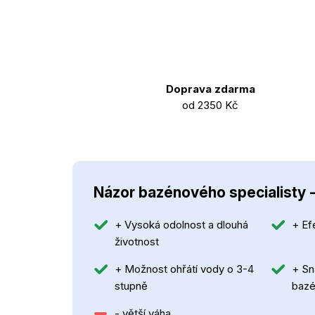
Doprava zdarma
od 2350 Kč
Názor bazénového specialisty 
+ Vysoká odolnost a dlouhá
+ Ef
životnost
+ Možnost ohřátí vody o 3-4
+ Sn
stupně
baz
- větší váha