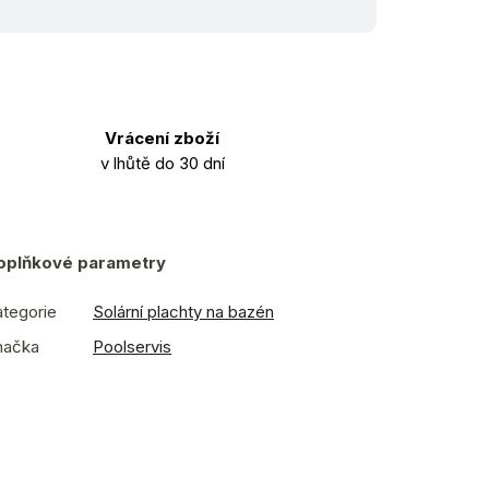
Vrácení zboží
v lhůtě do 30 dní
oplňkové parametry
tegorie
Solární plachty na bazén
načka
Poolservis