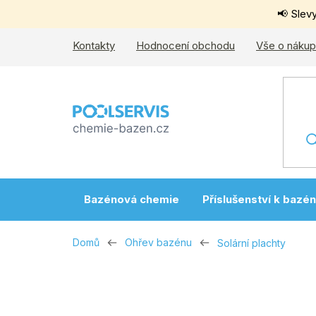
Přejít
📢 Slev
na
obsah
Kontakty
Hodnocení obchodu
Vše o náku
Bazénová chemie
Příslušenství k bazé
Domů
Ohřev bazénu
Solární plachty