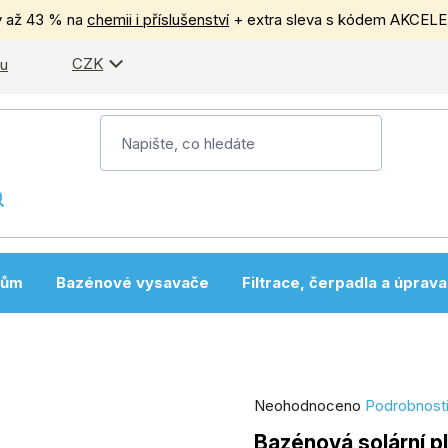
y až 43 % na
chemii i příslušenství
+ extra sleva s kódem AKCEL
CZK
pu
nům
Bazénové vysavače
Filtrace, čerpadla a úprav
Průměrné
Neohodnoceno
Podrobnost
hodnocení
Bazénová solární p