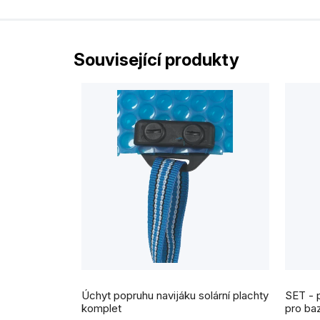
Související produkty
Průmě
hodnoc
Úchyt popruhu navijáku solární plachty
SET - 
produk
je
komplet
pro baz
5,0