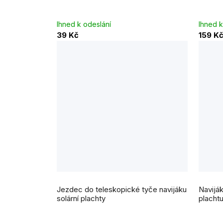
z
5
hvězdi
Ihned k odeslání
Ihned k
39 Kč
159 K
Jezdec do teleskopické tyče navijáku
Navijá
solární plachty
plachtu