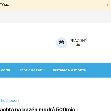
ETO🌊
PRÁZDNÝ
KOŠÍK
NÁKUPNÍ
KOŠÍK
a vody
Ohřev bazénu
Instalace a montáž
Vířivky
i hodnocení
lachta na bazén modrá 500mic -