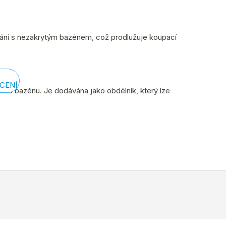
ání s nezakrytým bazénem, což prodlužuje koupací
CENÍ
eho bazénu. Je dodávána jako obdélník, který lze