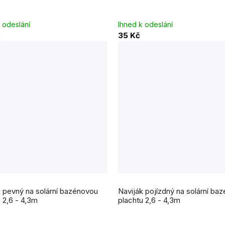
ček.
 odeslání
Ihned k odeslání
č
35 Kč
k pevný na solární bazénovou
Naviják pojízdný na solární ba
 2,6 - 4,3m
plachtu 2,6 - 4,3m