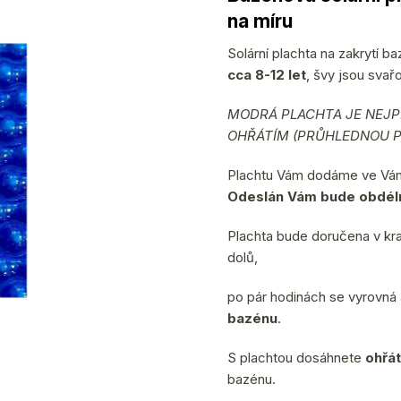
produktu
na míru
je
0,0
Solární plachta na zakrytí 
z
cca 8-12 let
, švy jsou svař
5
hvězdiček.
MODRÁ PLACHTA JE NEJP
OHŘÁTÍM (PRŮHLEDNOU P
Plachtu Vám dodáme ve Vámi
Odeslán Vám bude obdéln
Plachta bude doručena v kra
dolů,
po pár hodinách se vyrovná 
bazénu
.
S plachtou dosáhnete
ohřát
bazénu.