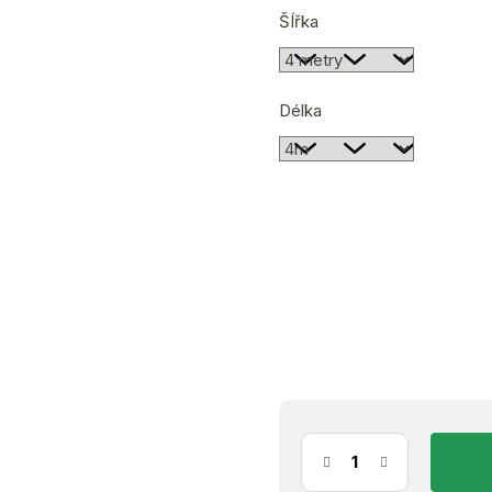
ŠÍřka
Délka
z
Zvolte variantu