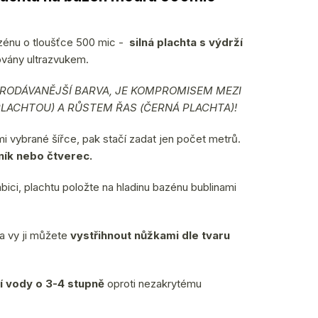
bazénu o tloušťce 500 mic -
silná plachta s výdrží
ovány ultrazvukem.
RODÁVANĚJŠÍ BARVA, JE KOMPROMISEM MEZI
LACHTOU) A RŮSTEM ŘAS (ČERNÁ PLACHTA)!
 vybrané šířce, pak stačí zadat jen počet metrů.
ík nebo čtverec.
bici, plachtu položte na hladinu bazénu bublinami
a vy ji můžete
vystřihnout nůžkami dle tvaru
í vody o 3-4 stupně
oproti nezakrytému