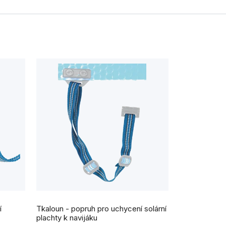
í
Tkaloun - popruh pro uchycení solární
plachty k navijáku