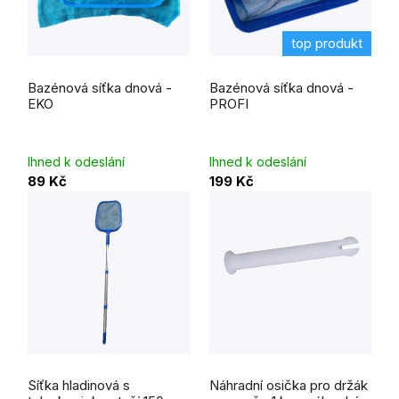
top produkt
Průměrné
Průměrné
hodnocení
hodnocení
Bazénová síťka dnová -
Bazénová síťka dnová -
produktu
produktu
je
je
EKO
PROFI
5,0
5,0
z
z
5
5
hvězdiček.
hvězdiček.
Ihned k odeslání
Ihned k odeslání
89 Kč
199 Kč
Průměrné
Průměrné
hodnocení
hodnocení
Síťka hladinová s
Náhradní osička pro držák
produktu
produktu
je
je