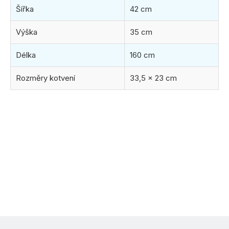
Šířka
42 cm
Výška
35 cm
Délka
160 cm
Rozměry kotvení
33,5 x 23 cm
(1 balení)
ihned k odeslání
11.8.2026