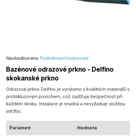
Průměrné
Neohodnoceno
Podrobnosti hodnocení
hodnocení
Bazénové odrazové prkno - Delfino
produktu
skokanské prkno
je
0,0
Odrazové prkno Delfino je vyrobeno z kvalitních materiálů s
z
protiskluzovým povrchem, což zajišťuje bezpečnost při
5
každém skoku. Instalace je snadná a nevyžaduje složitou
hvězdiček.
údržbu.
Parametr
Hodnota