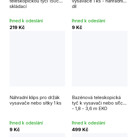
teleskopickou tyčí 150cm
vysavače 1 ks - náhradní
4,0
5,0
skládací
díl
z
z
5
5
hvězdiček.
hvězdiček.
Ihned k odeslání
Ihned k odeslání
219 Kč
9 Kč
Průměrné
hodnocení
Náhradní klips pro držák
Bazénová teleskopická
produktu
je
vysavače nebo sítky 1 ks
tyč k vysavači nebo síťce
4,6
- 1,8 - 3,6 m EKO
z
5
hvězdiček.
Ihned k odeslání
Ihned k odeslání
9 Kč
499 Kč