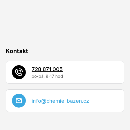
a
t
í
Kontakt
728 871 005
info
@
chemie-bazen.cz