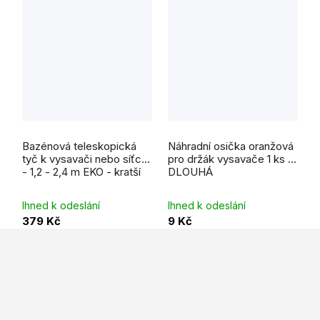
Průměrné
hodnocení
Bazénová teleskopická
Náhradní osička oranžová
produktu
je
tyč k vysavači nebo síťce
pro držák vysavače 1 ks -
5,0
- 1,2 - 2,4 m EKO - kratší
DLOUHÁ
z
5
hvězdiček.
Ihned k odeslání
Ihned k odeslání
379 Kč
9 Kč
Z
á
p