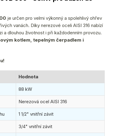
300
je určen pro velmi výkonný a spolehlivý ohřev
ivých vanách. Díky nerezové oceli AISI 316 nabízí
zi a dlouhou životnost i při každodenním provozu.
novým kotlem, tepelným čerpadlem i
u!
Hodnota
88 kW
Nerezová ocel AISI 316
uhu
1 1/2" vnitřní závit
3/4" vnitřní závit