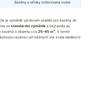
Bazény a vířivky (chlorovaná voda)
že je výměník výrobcem uváděn pro bazény do
jeme za
standardní výměník
a nejčastěji jej
y bazénů o objemu cca
25–45 m³
. V tomto
konovou rezervu i při běžných (ne zcela ideálních)
ned k odeslání