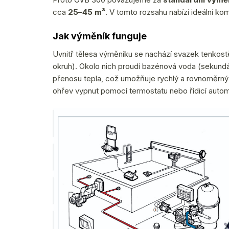
cca
25–45 m³
. V tomto rozsahu nabízí ideální ko
Jak výměník funguje
Uvnitř tělesa výměníku se nachází svazek tenkost
okruh). Okolo nich proudí bazénová voda (sekundár
přenosu tepla, což umožňuje rychlý a rovnoměrný
ohřev vypnut pomocí termostatu nebo řídicí autom