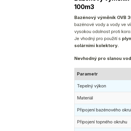
produktu
100m3
je
0,0
Bazénový výměník OVB 
z
bazénové vody a vody ve víř
5
vysokou odolnost proti koro
hvězdiček.
Je vhodný pro použití s
ply
solárními kolektory
.
Nevhodný pro slanou vod
Parametr
Tepelný výkon
Materiál
Připojení bazénového okr
Připojení topného okruhu