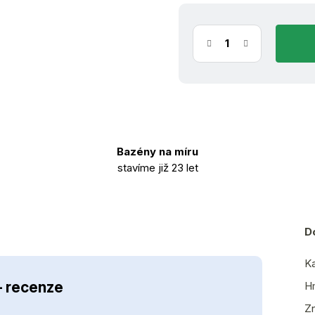
Bazény na míru
stavíme již 23 let
D
Ka
– recenze
H
Z