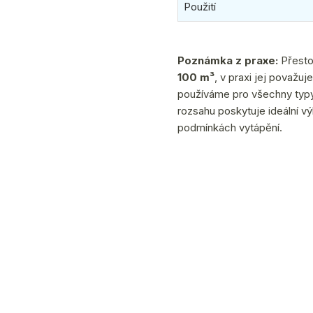
Použití
Poznámka z praxe:
Přesto
100 m³
, v praxi jej považu
používáme pro všechny typ
rozsahu poskytuje ideální vý
podmínkách vytápění.
(1 ks)
ih
11.8.2026