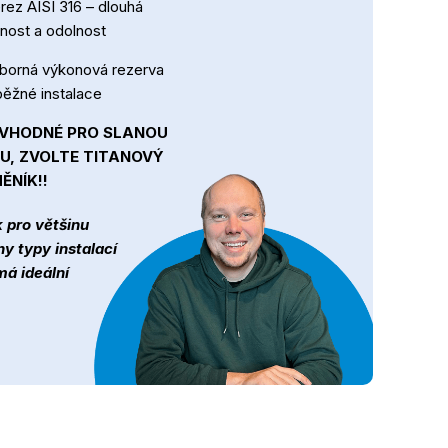
rez AISI 316 – dlouhá
tnost a odolnost
borná výkonová rezerva
běžné instalace
EVHODNÉ PRO SLANOU
U, ZVOLTE TITANOVÝ
ĚNÍK!!
 pro většinu
y typy instalací
má ideální