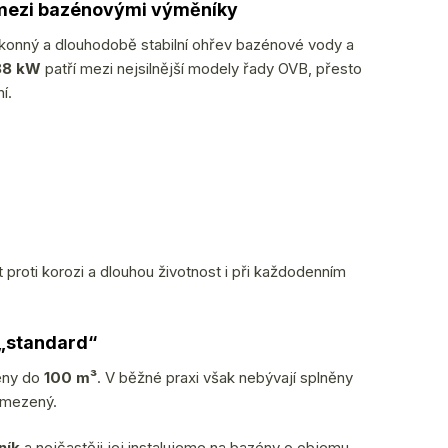
 mezi bazénovými výměníky
konný a dlouhodobě stabilní ohřev bazénové vody a
88 kW
patří mezi nejsilnější modely řady OVB, přesto
í.
 proti korozi a dlouhou životnost i při každodenním
 „standard“
ény do
100 m³
. V běžné praxi však nebývají splněny
 omezený.
ník
a nejčastěji jej instalujeme na bazény o objemu