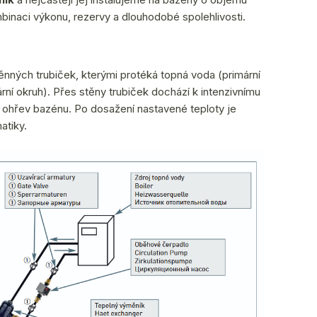
mbinaci výkonu, rezervy a dlouhodobé spolehlivosti.
ěnných trubiček, kterými protéká topná voda (primární
ní okruh). Přes stěny trubiček dochází k intenzivnímu
 ohřev bazénu. Po dosažení nastavené teploty je
atiky.