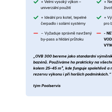
+ Velmi vysoký výkon –
+ Ne
univerzální použití
živo
+ Ideální pro kotel, tepelné
+ Vý
čerpadlo i solární systémy
pro 
− Vyžaduje správně navržený
- N
by-pass a hlídání průtoku
VOD
VÝM
„OVB 300 bereme jako standardní výměník
bazénů. Používáme ho prakticky na všechn
kolem 25–45 m³, kde funguje spolehlivě a 
rezervu výkonu i při horších podmínkách.“
tým Poolservis