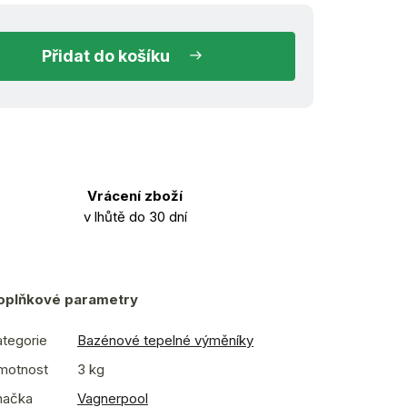
do košíku
Vrácení zboží
v lhůtě do 30 dní
oplňkové parametry
tegorie
Bazénové tepelné výměníky
motnost
3 kg
načka
Vagnerpool