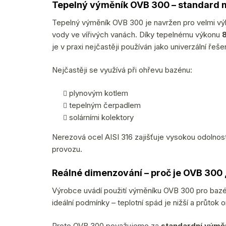
Tepelný výměník OVB 300 – standard
Tepelný výměník OVB 300 je navržen pro velmi vý
vody ve vířivých vanách. Díky tepelnému výkonu
je v praxi nejčastěji používán jako univerzální řešen
Nejčastěji se využívá při ohřevu bazénu:
plynovým kotlem
tepelným čerpadlem
solárními kolektory
Nerezová ocel AISI 316 zajišťuje vysokou odolnost
provozu.
Reálné dimenzování – proč je OVB 300
Výrobce uvádí použití výměníku OVB 300 pro baz
ideální podmínky – teplotní spád je nižší a průtok
Proto OVB 300 považujeme za
standardní výmě