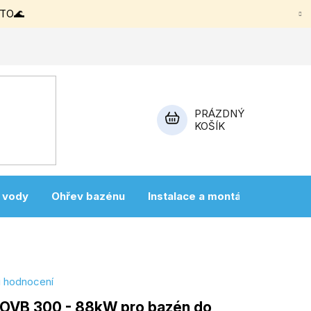
ETO🌊
PRÁZDNÝ
KOŠÍK
NÁKUPNÍ
KOŠÍK
a vody
Ohřev bazénu
Instalace a montáž
Vířivky
i hodnocení
OVB 300 - 88kW pro bazén do