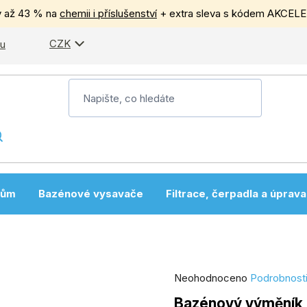
y až 43 % na
chemii i příslušenství
+ extra sleva s kódem AKCEL
CZK
pu
nům
Bazénové vysavače
Filtrace, čerpadla a úprav
Průměrné
Neohodnoceno
Podrobnost
hodnocení
Bazénový výměník 