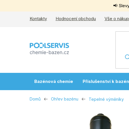
Přejít
📢 Slev
na
obsah
Kontakty
Hodnocení obchodu
Vše o náku
Bazénová chemie
Příslušenství k bazé
Domů
Ohřev bazénu
Tepelné výměníky