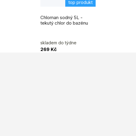
top produkt
Průměrné
hodnocení
Chlornan sodný 5L -
produktu
je
tekutý chlor do bazénu
5,0
z
5
hvězdiček.
skladem do týdne
269 Kč
Z
á
p
a
t
í