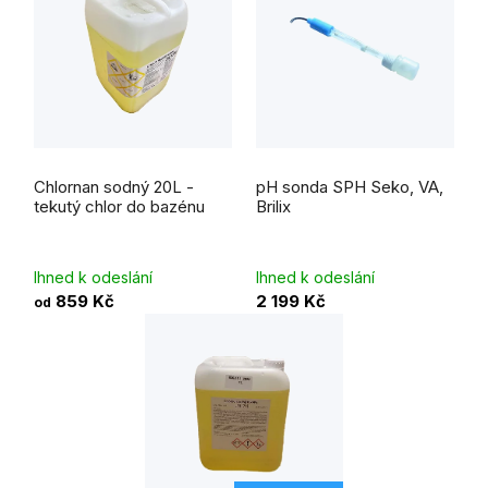
Průměrné
Průměrné
hodnocení
hodnocení
Chlornan sodný 20L -
pH sonda SPH Seko, VA,
produktu
produktu
je
je
tekutý chlor do bazénu
Brilix
5,0
5,0
z
z
5
5
hvězdiček.
hvězdiček.
Ihned k odeslání
Ihned k odeslání
859 Kč
2 199 Kč
od