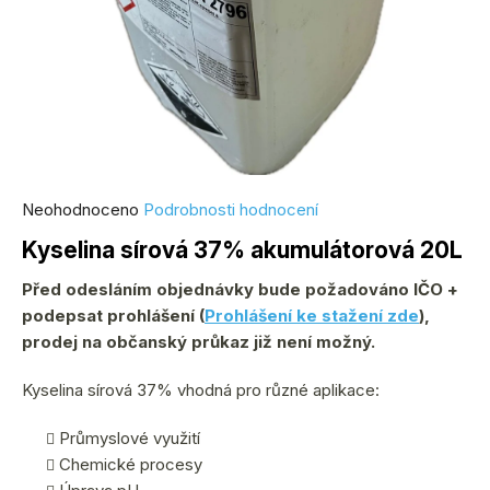
Průměrné
Neohodnoceno
Podrobnosti hodnocení
hodnocení
Kyselina sírová 37% akumulátorová 20L
produktu
je
Před odesláním objednávky bude požadováno IČO +
0,0
podepsat prohlášení (
Prohlášení ke stažení zde
),
z
prodej na občanský průkaz již není možný.
5
Kyselina sírová 37% vhodná pro různé aplikace:
hvězdiček.
Průmyslové využití
Chemické procesy