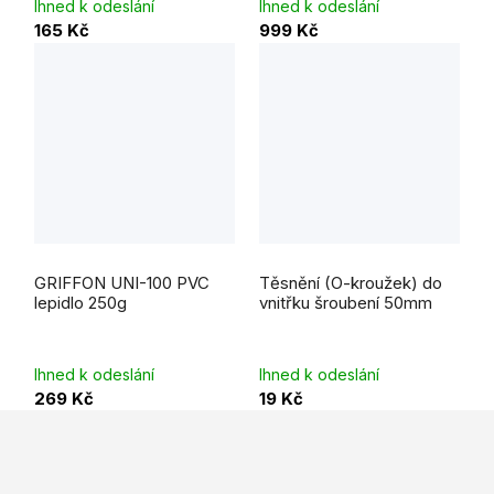
Ihned k odeslání
Ihned k odeslání
165 Kč
999 Kč
Průměrné
hodnocení
GRIFFON UNI-100 PVC
Těsnění (O-kroužek) do
produktu
je
lepidlo 250g
vnitřku šroubení 50mm
5,0
z
5
hvězdiček.
Ihned k odeslání
Ihned k odeslání
269 Kč
19 Kč
Z