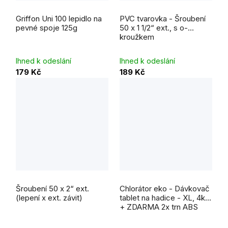
Průměrné
Průměrné
hodnocení
hodnocení
Griffon Uni 100 lepidlo na
PVC tvarovka - Šroubení
produktu
produktu
je
je
pevné spoje 125g
50 x 1 1/2“ ext., s o-
5,0
5,0
kroužkem
z
z
5
5
hvězdiček.
hvězdiček.
Ihned k odeslání
Ihned k odeslání
179 Kč
189 Kč
Průměrné
Průměrné
hodnocení
hodnocení
Šroubení 50 x 2“ ext.
Chlorátor eko - Dávkovač
produktu
produktu
je
je
(lepení x ext. závit)
tablet na hadice - XL, 4kg
5,0
5,0
+ ZDARMA 2x trn ABS
z
z
5
5
hvězdiček.
hvězdiček.