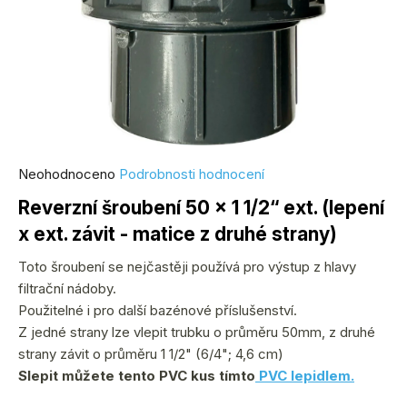
Průměrné
Neohodnoceno
Podrobnosti hodnocení
hodnocení
Reverzní šroubení 50 x 1 1/2“ ext. (lepení
produktu
x ext. závit - matice z druhé strany)
je
0,0
Toto šroubení se nejčastěji používá pro výstup z hlavy
z
filtrační nádoby.
5
Použitelné i pro další bazénové příslušenství.
hvězdiček.
Z jedné strany lze vlepit trubku o průměru 50mm, z druhé
strany závit o průměru 1 1/2" (6/4"; 4,6 cm)
Slepit můžete tento PVC kus tímto
PVC lepidlem.