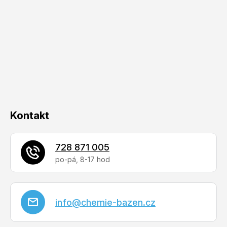
á
p
a
t
í
Kontakt
728 871 005
info
@
chemie-bazen.cz