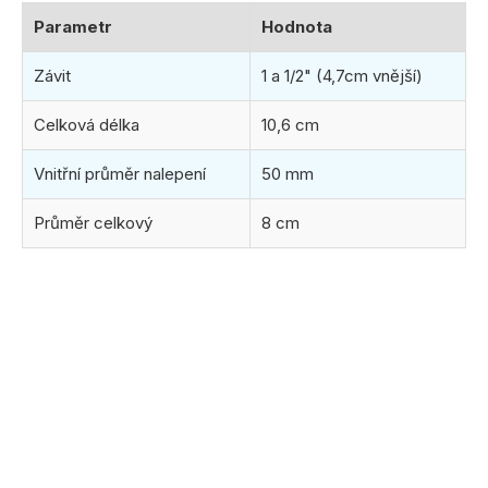
Parametr
Hodnota
Závit
1 a 1/2" (4,7cm vnější)
Celková délka
10,6 cm
Vnitřní průměr nalepení
50 mm
Průměr celkový
8 cm
(8 ks)
ihned k odeslání
11.8.2026