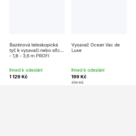
Průměrné
hodnocení
Bazénová teleskopická
Vysavač Ocean Vac de
produktu
je
tyč k vysavači nebo síťce
Luxe
5,0
- 1,8 - 3,6 m PROFI
z
5
hvězdiček.
Ihned k odeslání
Ihned k odeslání
1 129 Kč
199 Kč
319 Kč
Z
á
p
a