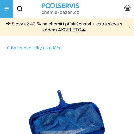
Přejít
Hledat
na
obsah
📢 Slevy až 43 % na
chemii i příslušenství
+ extra sleva s
Bazénová chemie
kódem AKCELETO🌊
Příslušenství k bazénům
Bazénové síťky a kartáče
Bazénové vysavače
Filtrace, čerpadla a úprava vody
Ohřev bazénu
Instalace a montáž
Vířivky a Sauny