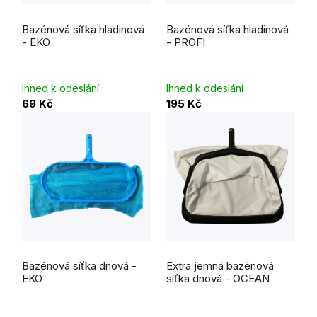
Průměrné
hodnocení
Bazénová síťka hladinová
Bazénová síťka hladinová
produktu
je
- EKO
- PROFI
5,0
z
5
hvězdiček.
Ihned k odeslání
Ihned k odeslání
69 Kč
195 Kč
Průměrné
Průměrné
hodnocení
hodnocení
Bazénová síťka dnová -
Extra jemná bazénová
produktu
produktu
je
je
EKO
síťka dnová - OCEAN
5,0
5,0
z
z
5
5
hvězdiček.
hvězdiček.