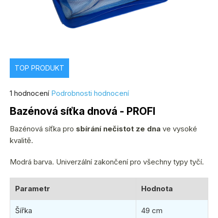
TOP PRODUKT
Průměrné
1 hodnocení
Podrobnosti hodnocení
hodnocení
Bazénová síťka dnová - PROFI
produktu
je
Bazénová síťka pro
sbírání nečistot ze dna
ve vysoké
5,0
kvalitě.
z
Modrá barva. Univerzální zakončení pro všechny typy tyčí.
5
hvězdiček.
Parametr
Hodnota
Šířka
49 cm