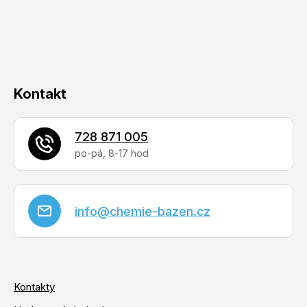
t
í
Kontakt
728 871 005
info
@
chemie-bazen.cz
Kontakty