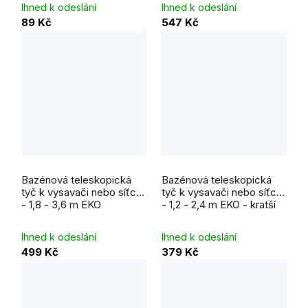
Ihned k odeslání
Ihned k odeslání
89 Kč
547 Kč
Průměrné
Průměrné
hodnocení
hodnocení
Bazénová teleskopická
Bazénová teleskopická
produktu
produktu
je
je
tyč k vysavači nebo síťce
tyč k vysavači nebo síťce
4,6
5,0
- 1,8 - 3,6 m EKO
- 1,2 - 2,4 m EKO - kratší
z
z
5
5
hvězdiček.
hvězdiček.
Ihned k odeslání
Ihned k odeslání
499 Kč
379 Kč