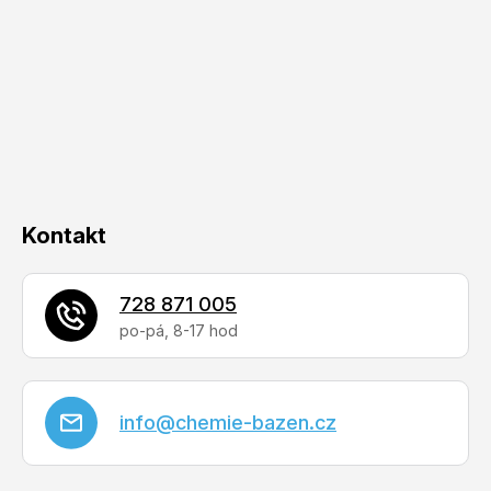
p
a
t
í
Kontakt
728 871 005
info
@
chemie-bazen.cz