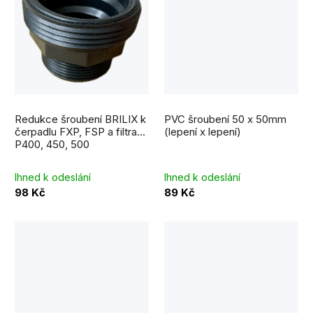
Redukce šroubení BRILIX k
PVC šroubení 50 x 50mm
čerpadlu FXP, FSP a filtraci
(lepení x lepení)
P400, 450, 500
Ihned k odeslání
Ihned k odeslání
98 Kč
89 Kč