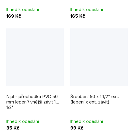
hvězdiček.
Ihned k odeslání
Ihned k odeslání
169 Kč
165 Kč
Nipl - přechodka PVC 50
Šroubení 50 x 1 1/2“ ext.
mm lepení/ vnější závit 1
(lepení x ext. závit)
1/2"
Ihned k odeslání
Ihned k odeslání
35 Kč
99 Kč