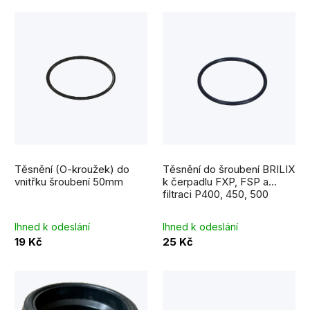
r
V
o
ý
d
p
u
i
k
s
t
p
ů
r
Těsnění (O-kroužek) do
Těsnění do šroubení BRILIX
o
vnitřku šroubení 50mm
k čerpadlu FXP, FSP a
filtraci P400, 450, 500
d
u
Ihned k odeslání
Ihned k odeslání
19 Kč
25 Kč
k
t
ů