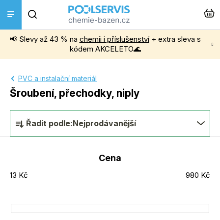
Přejít
Hledat
na
obsah
📢 Slevy až 43 % na
chemii i příslušenství
+ extra sleva s
Bazénová chemie
kódem AKCELETO🌊
Příslušenství k bazénům
PVC a instalační materiál
Šroubení, přechodky, niply
Bazénové vysavače
Ř
Řadit podle:
Nejprodávanější
Filtrace, čerpadla a úprava vody
a
z
Cena
Ohřev bazénu
e
13
Kč
980
Kč
n
Instalace a montáž
í
p
Vířivky a Sauny