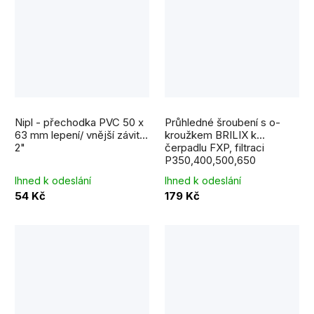
Nipl - přechodka PVC 50 x
Průhledné šroubení s o-
63 mm lepení/ vnější závit
kroužkem BRILIX k
2"
čerpadlu FXP, filtraci
P350,400,500,650
Ihned k odeslání
Ihned k odeslání
54 Kč
179 Kč