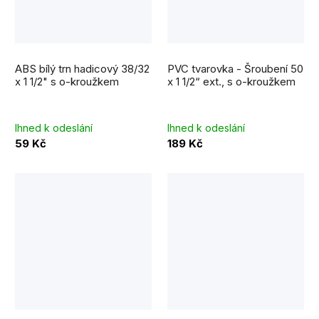
Průměrné
hodnocení
ABS bílý trn hadicový 38/32
PVC tvarovka - Šroubení 50
produktu
je
x 1 1/2" s o-kroužkem
x 1 1/2“ ext., s o-kroužkem
5,0
z
5
hvězdiček.
Ihned k odeslání
Ihned k odeslání
59 Kč
189 Kč