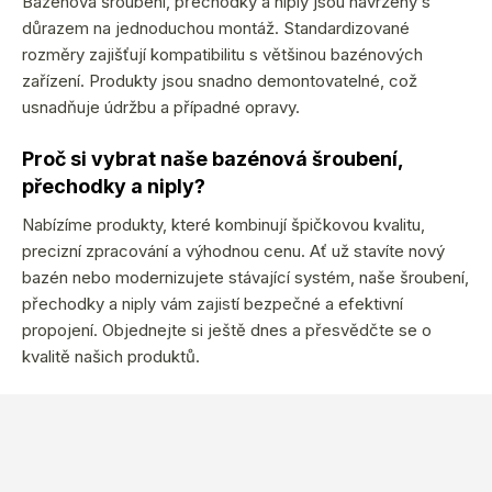
Bazénová šroubení, přechodky a niply jsou navrženy s
důrazem na jednoduchou montáž. Standardizované
rozměry zajišťují kompatibilitu s většinou bazénových
zařízení. Produkty jsou snadno demontovatelné, což
usnadňuje údržbu a případné opravy.
Proč si vybrat naše bazénová šroubení,
přechodky a niply?
Nabízíme produkty, které kombinují špičkovou kvalitu,
precizní zpracování a výhodnou cenu. Ať už stavíte nový
bazén nebo modernizujete stávající systém, naše šroubení,
přechodky a niply vám zajistí bezpečné a efektivní
propojení. Objednejte si ještě dnes a přesvědčte se o
kvalitě našich produktů.
Z
á