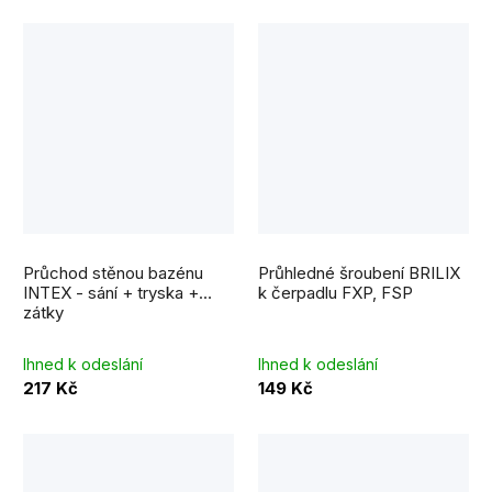
Průchod stěnou bazénu
Průhledné šroubení BRILIX
INTEX - sání + tryska +
k čerpadlu FXP, FSP
zátky
Ihned k odeslání
Ihned k odeslání
217 Kč
149 Kč