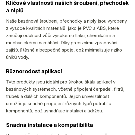
k
Klíčové vlastnosti našich šroubení, přechodek
y
a niplů
v
Naše bazénová šroubení, přechodky a niply jsou vyrobeny
ý
z vysoce kvalitních materiálů, jako je PVC a ABS, které
p
zaručují odolnost vůči vysokému tlaku, chemikáliím a
i
mechanickému namáhání. Díky preciznímu zpracování
zajišťují těsné a bezpečné spoje, což minimalizuje riziko
s
úniků vody.
u
Různorodost aplikací
Tyto produkty jsou ideální pro širokou škálu aplikací v
bazénových systémech, včetně připojení čerpadel, filtrů,
trubek a dalších komponentů. Jejich univerzálnost
umožňuje snadné propojení různých typů potrubí a
komponentů, což usnadňuje instalaci a údržbu.
Snadná instalace a kompatibilita