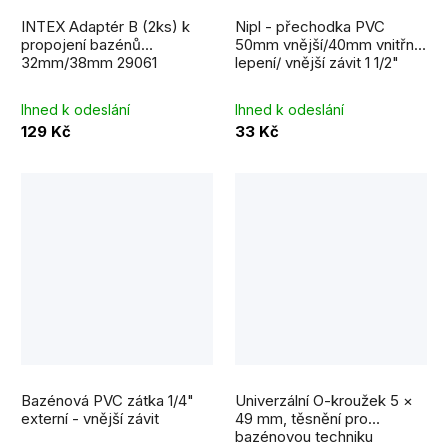
INTEX Adaptér B (2ks) k
Nipl - přechodka PVC
propojení bazénů
50mm vnější/40mm vnitřní
32mm/38mm 29061
lepení/ vnější závit 1 1/2"
Ihned k odeslání
Ihned k odeslání
129 Kč
33 Kč
Bazénová PVC zátka 1/4"
Univerzální O-kroužek 5 ×
externí - vnější závit
49 mm, těsnění pro
bazénovou techniku