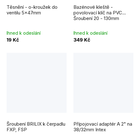
Průměrné
hodnocení
Těsnění - o-kroužek do
Bazénové kleště -
produktu
je
ventilu 5x47mm
povolovací klíč na PVC
5,0
Šroubení 20 - 130mm
z
5
hvězdiček.
Ihned k odeslání
Ihned k odeslání
19 Kč
349 Kč
Průměrné
hodnocení
Šroubení BRILIX k čerpadlu
Přípojovací adaptér A 2" na
produktu
je
FXP, FSP
38/32mm Intex
5,0
z
5