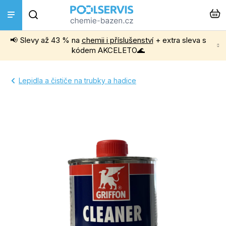
Přejít
Hledat
na
obsah
📢 Slevy až 43 % na
chemii i příslušenství
+ extra sleva s
Bazénová chemie
kódem AKCELETO🌊
Příslušenství k bazénům
Lepidla a čističe na trubky a hadice
Bazénové vysavače
Filtrace, čerpadla a úprava vody
Ohřev bazénu
Instalace a montáž
Vířivky a Sauny