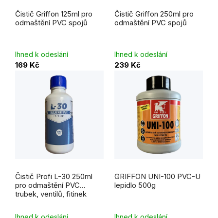
Čistič Griffon 125ml pro
Čistič Griffon 250ml pro
odmaštění PVC spojů
odmaštění PVC spojů
Ihned k odeslání
Ihned k odeslání
169 Kč
239 Kč
Průměrné
hodnocení
Čistič Profi L-30 250ml
GRIFFON UNI-100 PVC-U
produktu
je
pro odmaštění PVC
lepidlo 500g
5,0
trubek, ventilů, fitinek
z
5
hvězdiček.
Ihned k odeslání
Ihned k odeslání