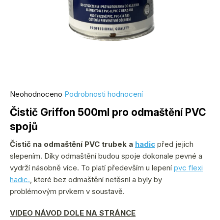
Průměrné
Neohodnoceno
Podrobnosti hodnocení
hodnocení
Čistič Griffon 500ml pro odmaštění PVC
produktu
spojů
je
0,0
Čistič na odmaštění PVC trubek a
hadic
před jejich
z
slepením. Díky odmaštění budou spoje dokonale pevné a
5
vydrží násobně více. To platí především u lepení
pvc flexi
hvězdiček.
hadic.
, které bez odmaštění netěsní a byly by
problémovým prvkem v soustavě.
VIDEO NÁVOD DOLE NA STRÁNCE