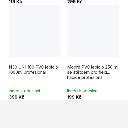
119 Kč
299 Kč
N30 UNI-100 PVC lepidlo
Modré PVC lepidlo 250 ml
1000ml profesional
se štětcem pro flexi
hadice profesional
Ihned k odeslání
Ihned k odeslání
399 Kč
199 Kč
Z
á