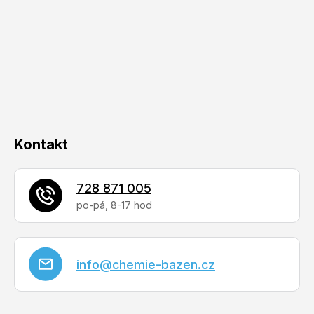
p
a
t
í
Kontakt
728 871 005
info
@
chemie-bazen.cz