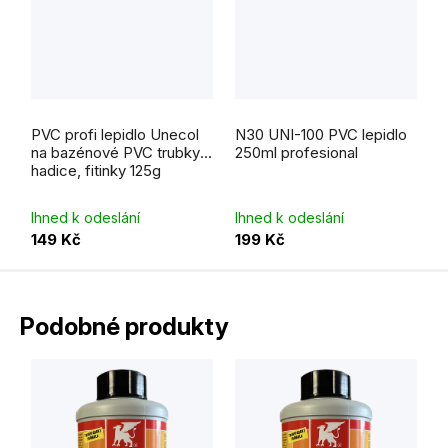
Průměrné
hodnocení
PVC profi lepidlo Unecol
N30 UNI-100 PVC lepidlo
produktu
je
na bazénové PVC trubky,
250ml profesional
5,0
hadice, fitinky 125g
z
5
hvězdiček.
Ihned k odeslání
Ihned k odeslání
149 Kč
199 Kč
Podobné produkty