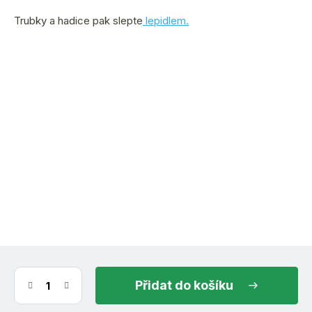
Trubky a hadice pak slepte
lepidlem.
(5 ks)
ihned k odeslání
11.8.2026
do košíku