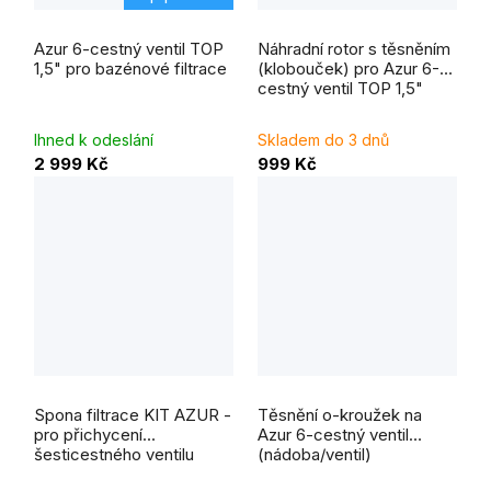
Průměrné
Průměrné
hodnocení
hodnocení
Azur 6-cestný ventil TOP
Náhradní rotor s těsněním
produktu
produktu
je
je
1,5" pro bazénové filtrace
(klobouček) pro Azur 6-
5,0
5,0
cestný ventil TOP 1,5"
z
z
5
5
hvězdiček.
hvězdiček.
Ihned k odeslání
Skladem do 3 dnů
2 999 Kč
999 Kč
Spona filtrace KIT AZUR -
Těsnění o-kroužek na
pro přichycení
Azur 6-cestný ventil
šesticestného ventilu
(nádoba/ventil)