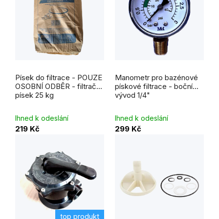
Průměrné
hodnocení
Písek do filtrace - POUZE
Manometr pro bazénové
produktu
je
OSOBNÍ ODBĚR - filtrační
pískové filtrace - boční
5,0
písek 25 kg
vývod 1/4"
z
5
hvězdiček.
Ihned k odeslání
Ihned k odeslání
219 Kč
299 Kč
top produkt