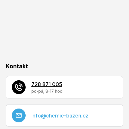
á
p
a
t
í
Kontakt
728 871 005
info
@
chemie-bazen.cz