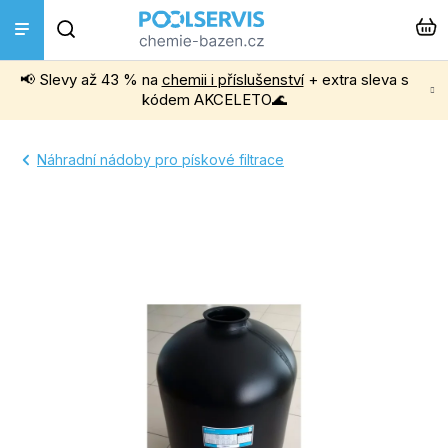
Přejít
Hledat
na
obsah
📢 Slevy až 43 % na
chemii i příslušenství
+ extra sleva s
Bazénová chemie
kódem AKCELETO🌊
Příslušenství k bazénům
Náhradní nádoby pro pískové filtrace
Bazénové vysavače
Filtrace, čerpadla a úprava vody
Ohřev bazénu
Instalace a montáž
Vířivky a Sauny