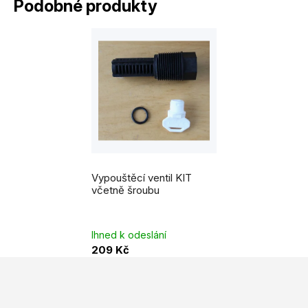
Podobné produkty
Vypouštěcí ventil KIT
včetně šroubu
Ihned k odeslání
209 Kč
Z