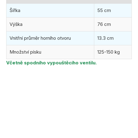
Šířka
55 cm
Výška
76 cm
Vnitřní průměr horního otvoru
13.3 cm
Množství písku
125-150 kg
Včetně spodního vypouštěcího ventilu.
(6 ks)
ihned k odeslání
10.8.2026