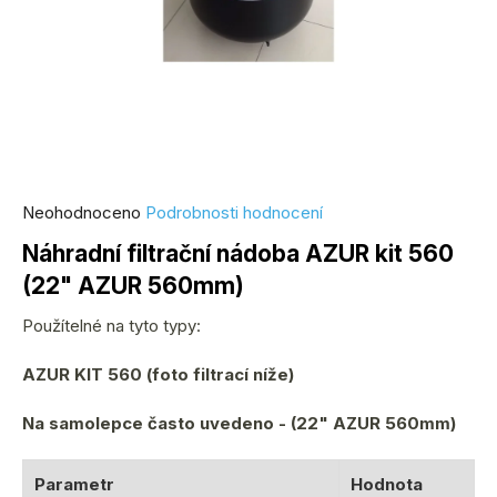
Průměrné
Neohodnoceno
Podrobnosti hodnocení
hodnocení
Náhradní filtrační nádoba AZUR kit 560
produktu
(22" AZUR 560mm)
je
0,0
Použítelné na tyto typy:
z
5
AZUR KIT 560 (foto filtrací níže)
hvězdiček.
Na samolepce často uvedeno - (22" AZUR 560mm)
Parametr
Hodnota