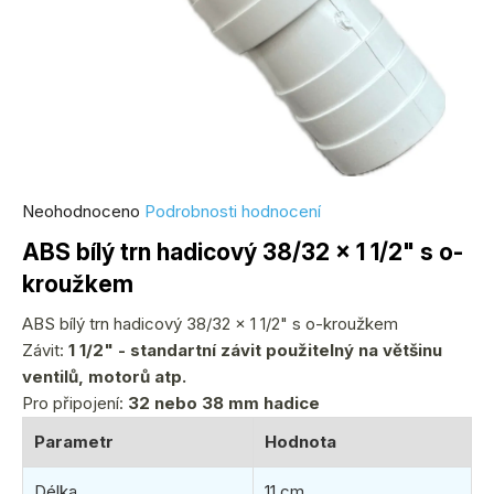
Průměrné
Neohodnoceno
Podrobnosti hodnocení
hodnocení
ABS bílý trn hadicový 38/32 x 1 1/2" s o-
produktu
kroužkem
je
0,0
ABS bílý trn hadicový 38/32 x 1 1/2" s o-kroužkem
z
Závit:
1 1/2" - standartní závit použitelný na většinu
5
ventilů, motorů atp.
hvězdiček.
Pro připojení:
32 nebo 38 mm hadice
Parametr
Hodnota
Délka
11 cm