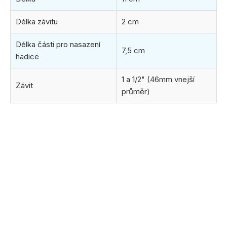
Délka závitu
2 cm
Délka části pro nasazení
7,5 cm
hadice
1 a 1/2" (46mm vnejší
Závit
průměr)
(6 ks)
ihned k odeslání
11.8.2026