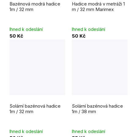
hodnocení
Bazénová modrá hadice
Hadice modrá v metráži 1
produktu
je
1m / 32 mm
m / 32 mm Marimex
5,0
z
5
hvězdiček.
Ihned k odeslání
Ihned k odeslání
50 Kč
50 Kč
Průměrné
Průměrné
hodnocení
hodnocení
Solární bazénová hadice
Solární bazénová hadice
produktu
produktu
je
je
1m / 32 mm
1m / 38 mm
5,0
5,0
z
z
5
5
hvězdiček.
hvězdiček.
Ihned k odeslání
Ihned k odeslání