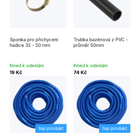
Sponka pro přichycení
Trubka bazénová z PVC -
hadice 32 - 50 mm
průměr 50mm
Ihned k odeslání
Ihned k odeslání
19 Kč
74 Kč
top produkt
top produkt
Průměrné