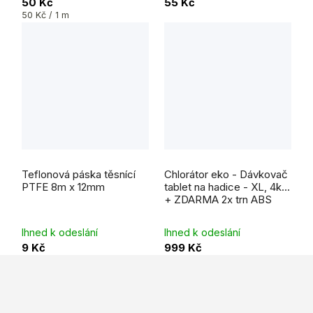
50 Kč
55 Kč
Měrná
50 Kč / 1 m
cena:
Průměrné
hodnocení
Teflonová páska těsnící
Chlorátor eko - Dávkovač
produktu
je
PTFE 8m x 12mm
tablet na hadice - XL, 4kg
5,0
+ ZDARMA 2x trn ABS
z
5
hvězdiček.
Ihned k odeslání
Ihned k odeslání
9 Kč
999 Kč
Z
á