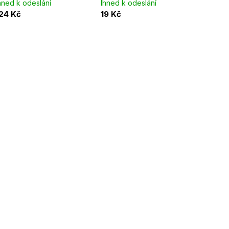
hned k odeslání
Ihned k odeslání
24 Kč
19 Kč
O
v
l
á
d
a
c
í
p
r
v
k