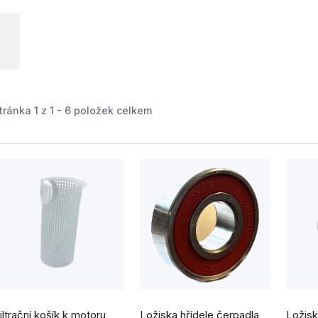
tránka
1
z
1
-
6
položek celkem
V
ý
p
s
p
růměrné
odnocení
iltrační košík k motoru
Ložiska hřídele čerpadla
Ložisk
roduktu