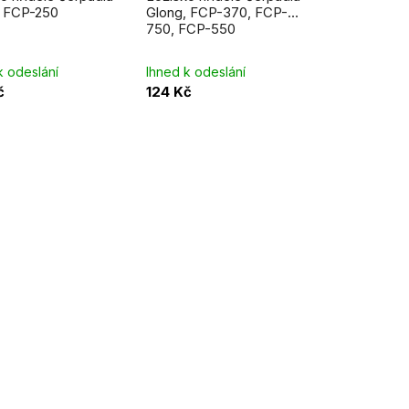
d
, FCP-250
Glong, FCP-370, FCP-
750, FCP-550
u
k
k odeslání
Ihned k odeslání
č
124 Kč
t
ů