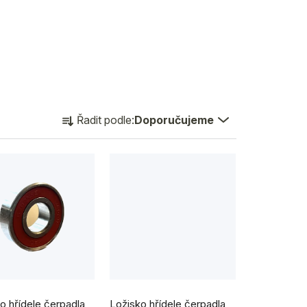
Ř
Řadit podle:
Doporučujeme
a
z
e
n
í
p
r
o
o hřídele čerpadla
Ložisko hřídele čerpadla