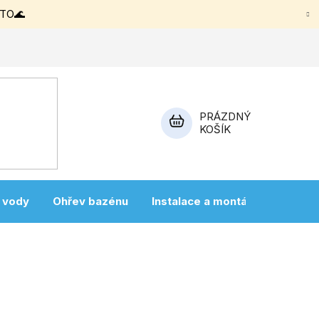
ETO🌊
PRÁZDNÝ
KOŠÍK
NÁKUPNÍ
KOŠÍK
a vody
Ohřev bazénu
Instalace a montáž
Vířivky