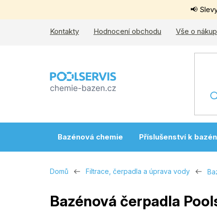
Přejít
📢 Slev
na
obsah
Kontakty
Hodnocení obchodu
Vše o náku
Bazénová chemie
Příslušenství k bazé
Domů
Filtrace, čerpadla a úprava vody
Ba
Bazénová čerpadla Pool