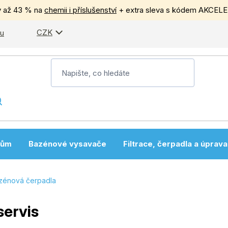
y až 43 % na
chemii i příslušenství
+ extra sleva s kódem AKCEL
CZK
pu
nům
Bazénové vysavače
Filtrace, čerpadla a úprav
zénová čerpadla
servis