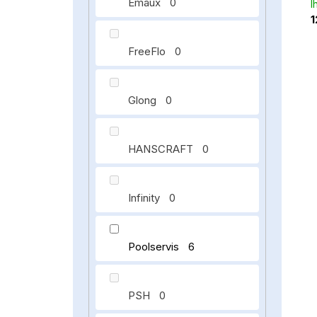
Emaux
0
I
1
FreeFlo
0
Glong
0
HANSCRAFT
0
Infinity
0
Poolservis
6
PSH
0