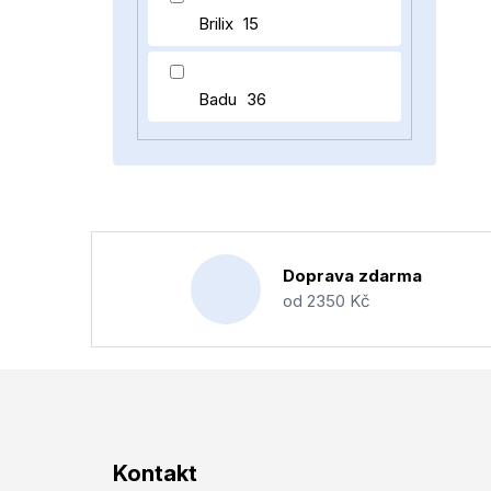
Brilix
15
Badu
36
Doprava zdarma
od 2350 Kč
Z
Kontakt
á