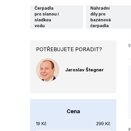
Čerpadla
Náhradní
pro slanou i
díly pro
sladkou
bazénová
vodu
čerpadla
P
S
POTŘEBUJETE PORADIT?
o
s
Jaroslav Štegner
t
r
a
n
i
n
Cena
í
P
19
Kč
299
Kč
h
F
p