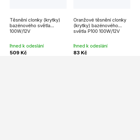
Průměrné
hodnocení
Těsnění clonky (krytky)
Oranžové těsnění clonky
produktu
je
bazénového světla
(krytky) bazénového
5,0
100W/12V
světla P100 100W/12V
z
5
hvězdiček.
Ihned k odeslání
Ihned k odeslání
509 Kč
83 Kč
Z
á
p
a
t
í