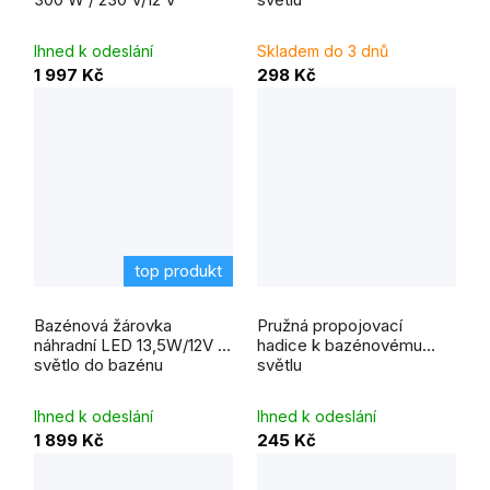
z
5
hvězdiček.
Ihned k odeslání
Skladem do 3 dnů
1 997 Kč
298 Kč
top produkt
Bazénová žárovka
Pružná propojovací
náhradní LED 13,5W/12V -
hadice k bazénovému
světlo do bazénu
světlu
Ihned k odeslání
Ihned k odeslání
1 899 Kč
245 Kč