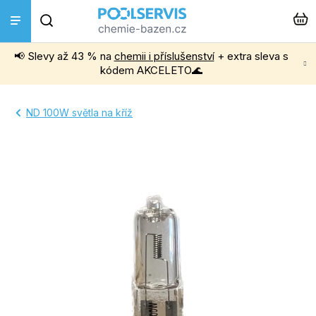
Přejít
Hledat
na
obsah
📢 Slevy až 43 % na
chemii i příslušenství
+ extra sleva s
Bazénová chemie
kódem AKCELETO🌊
Příslušenství k bazénům
ND 100W světla na kříž
Bazénové vysavače
Filtrace, čerpadla a úprava vody
Ohřev bazénu
Instalace a montáž
Vířivky a Sauny