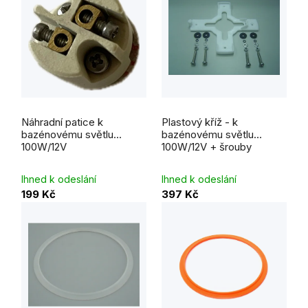
Průměrné
hodnocení
Náhradní patice k
Plastový kříž - k
produktu
je
bazénovému světlu
bazénovému světlu
5,0
100W/12V
100W/12V + šrouby
z
5
hvězdiček.
Ihned k odeslání
Ihned k odeslání
199 Kč
397 Kč