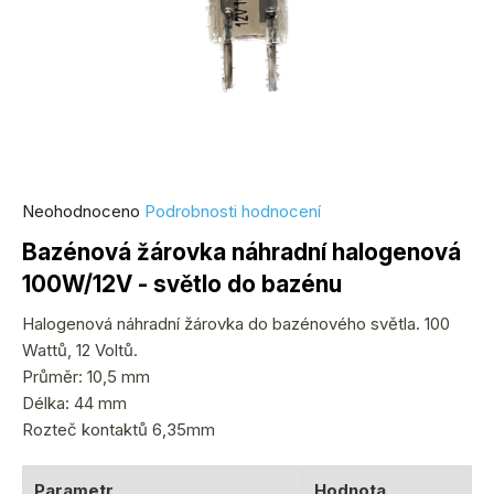
Průměrné
Neohodnoceno
Podrobnosti hodnocení
hodnocení
Bazénová žárovka náhradní halogenová
produktu
100W/12V - světlo do bazénu
je
0,0
Halogenová náhradní žárovka do bazénového světla. 100
z
Wattů, 12 Voltů.
5
Průměr: 10,5 mm
hvězdiček.
Délka: 44 mm
Rozteč kontaktů 6,35mm
Parametr
Hodnota