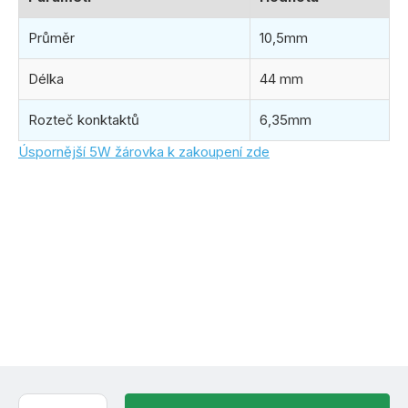
Průměr
10,5mm
Délka
44 mm
Rozteč konktaktů
6,35mm
Úspornější 5W žárovka k zakoupení zde
(27 ks)
ihned k odeslání
11.8.2026