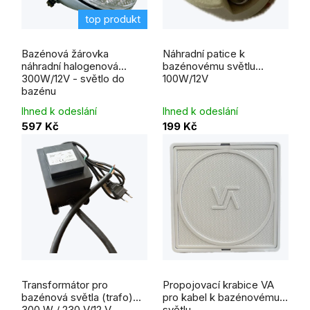
top produkt
Průměrné
Průměrné
hodnocení
hodnocení
Bazénová žárovka
Náhradní patice k
produktu
produktu
je
je
náhradní halogenová
bazénovému světlu
5,0
5,0
300W/12V - světlo do
100W/12V
z
z
5
5
bazénu
hvězdiček.
hvězdiček.
Ihned k odeslání
Ihned k odeslání
597 Kč
199 Kč
Průměrné
hodnocení
Transformátor pro
Propojovací krabice VA
produktu
je
bazénová světla (trafo)
pro kabel k bazénovému
5,0
300 W / 230 V/12 V
světlu