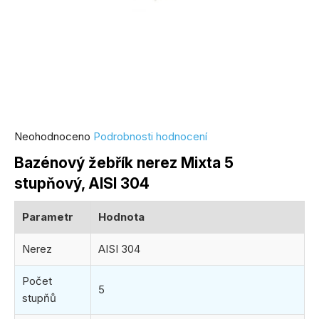
Průměrné
Neohodnoceno
Podrobnosti hodnocení
hodnocení
Bazénový žebřík nerez Mixta 5
produktu
stupňový, AISI 304
je
0,0
Parametr
Hodnota
z
5
Nerez
AISI 304
hvězdiček.
Počet
5
stupňů