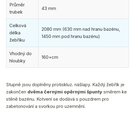
Průměr
43 mm
trubek
Celková
2080 mm (630 mm nad hranu bazénu,
délka
1450 mm pod hranu bazénu)
žebříku
Vhodný do
160+cm
hloubky
Stupně jsou doplněny protiskluz. nášlapy. Každý žebřík je
zakončen
dvěma černými opěrnými špunty
směrem ke
stěně bazénu. Kotvení se dodává s pouzdrem pro
zabetonování a svorkou pro uzemnění.