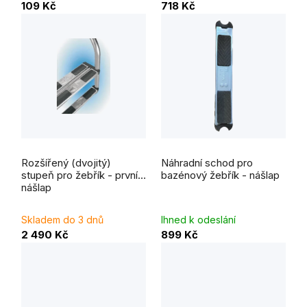
109 Kč
718 Kč
Průměrné
hodnocení
Rozšířený (dvojitý)
Náhradní schod pro
produktu
je
stupeň pro žebřík - první
bazénový žebřík - nášlap
3,5
nášlap
z
5
hvězdiček.
Skladem do 3 dnů
Ihned k odeslání
2 490 Kč
899 Kč