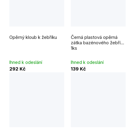
Opěrný kloub k žebříku
Černá plastová opěrná
zátka bazénového žebříku
1ks
Ihned k odeslání
Ihned k odeslání
292 Kč
139 Kč
Průměrné