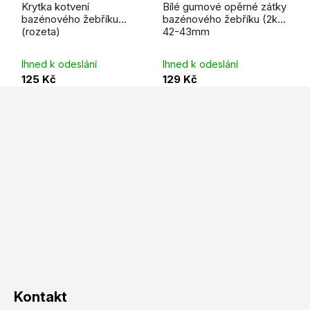
hodnocení
Krytka kotvení
Bílé gumové opěrné zátky
produktu
je
bazénového žebříku
bazénového žebříku (2ks)
5,0
(rozeta)
42-43mm
z
5
hvězdiček.
Ihned k odeslání
Ihned k odeslání
125 Kč
129 Kč
Z
á
p
a
t
í
Kontakt