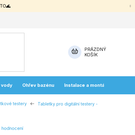
ETO🌊
PRÁZDNÝ
KOŠÍK
NÁKUPNÍ
KOŠÍK
a vody
Ohřev bazénu
Instalace a montáž
Vířivky
etkové testery
Tabletky pro digitální testery -
i hodnocení