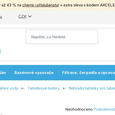
y až 43 % na
chemii i příslušenství
+ extra sleva s kódem AKCEL
CZK
pu
nům
Bazénové vysavače
Filtrace, čerpadla a úprav
měření vody
Tabletkové testery
Náhradní tabletky pro tabl
Průměrné
Neohodnoceno
Podrobnost