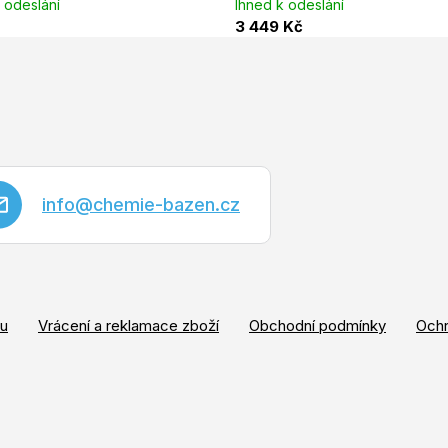
 odeslání
Ihned k odeslání
3 449 Kč
info
@
chemie-bazen.cz
pu
Vrácení a reklamace zboží
Obchodní podmínky
Ochr