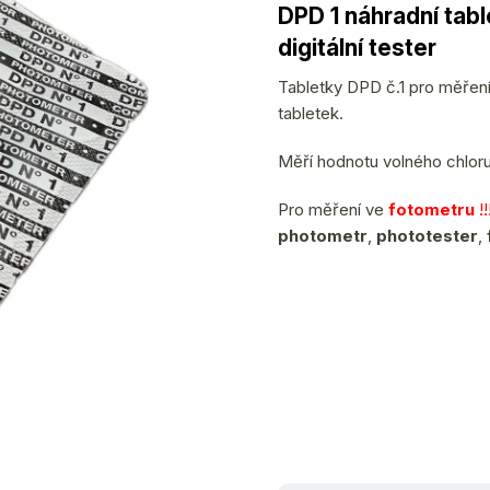
hodnocení
DPD 1 náhradní tabl
produktu
digitální tester
je
0,0
Tabletky DPD č.1 pro měřen
z
tabletek.
5
hvězdiček.
Měří hodnotu volného chloru
Pro měření ve
fotometru
!
photometr
,
phototester
,
(>30 ks)
7.8.2026