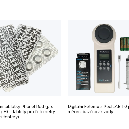
Průměrné
hodnocení
ní tabletky Phenol Red (pro
Digitální Fotometr PoolLAB 1.0 
produktu
je
pH) - tablety pro fotometry
měření bazénové vody
5,0
ní testery)
z
5
hvězdiček.