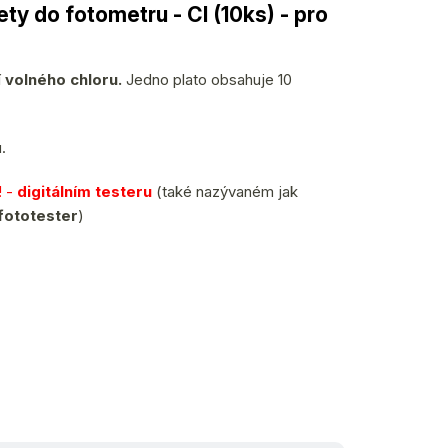
ety do fotometru - Cl (10ks) - pro
í
volného chloru.
Jedno plato obsahuje 10
.
!! -
digitálním testeru
(také nazývaném jak
fototester
)
ihned k odeslání