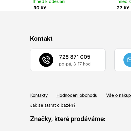
Ihned k odeslání
Ihned k
30 Kč
27 Kč
Z
Kontakt
á
p
728 871 005
a
t
í
Kontakty
Hodnocení obchodu
Vše o náku
Jak se starat o bazén?