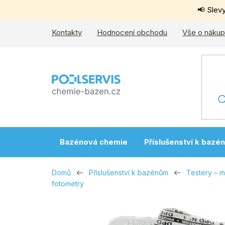
Přejít
📢 Slev
na
obsah
Kontakty
Hodnocení obchodu
Vše o náku
Bazénová chemie
Příslušenství k bazé
Domů
Příslušenství k bazénům
Testery – 
fotometry