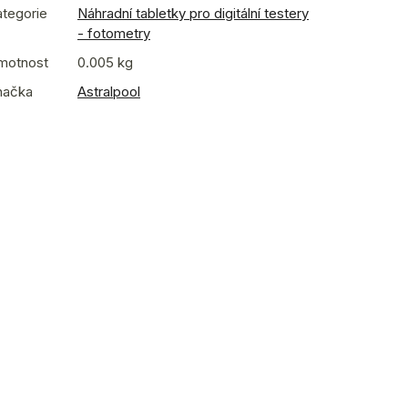
tegorie
Náhradní tabletky pro digitální testery
- fotometry
motnost
0.005 kg
načka
Astralpool