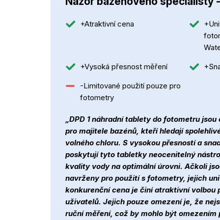
Názor bazénového specialisty 
+Atraktivní cena
+Uni
foto
Wate
+Vysoká přesnost měření
+Sna
-Limitované použití pouze pro
fotometry
„DPD 1 náhradní tablety do fotometru jsou
pro majitele bazénů, kteří hledají spolehli
volného chloru. S vysokou přesností a sn
poskytují tyto tabletky neocenitelný nástro
kvality vody na optimální úrovni. Ačkoli js
navrženy pro použití s fotometry, jejich un
konkurenční cena je činí atraktivní volbou 
uživatelů. Jejich pouze omezení je, že nej
ruční měření, což by mohlo být omezením 