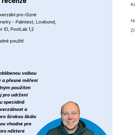
- recenze
Ka
verzální pro různé
H
metry - Palintest, Lovibond,
r ID, PoolLab 1,2
Z
dné použití
 oblíbenou volbou
vé a přesné měření
adným použitím
j pro udržení
ou speciálně
iverzálnost a
pro širokou škálu
sou vhodné pro
pro některé