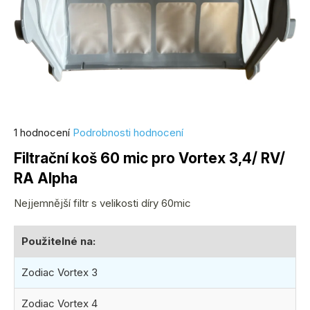
Průměrné
1 hodnocení
Podrobnosti hodnocení
hodnocení
Filtrační koš 60 mic pro Vortex 3,4/ RV/
produktu
RA Alpha
je
5,0
Nejjemnější filtr s velikosti díry 60mic
z
5
Použitelné na:
hvězdiček.
Zodiac Vortex 3
Zodiac Vortex 4