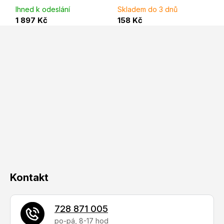
Ihned k odeslání
Skladem do 3 dnů
1 897 Kč
158 Kč
Z
á
p
a
t
í
Kontakt
728 871 005