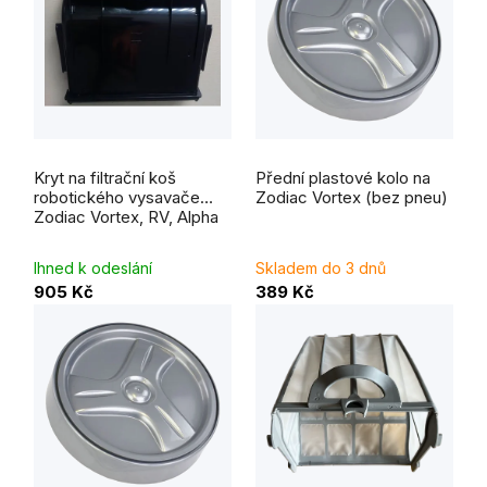
Průměrné
hodnocení
Kryt na filtrační koš
Přední plastové kolo na
produktu
je
robotického vysavače
Zodiac Vortex (bez pneu)
5,0
Zodiac Vortex, RV, Alpha
z
5
hvězdiček.
Ihned k odeslání
Skladem do 3 dnů
905 Kč
389 Kč