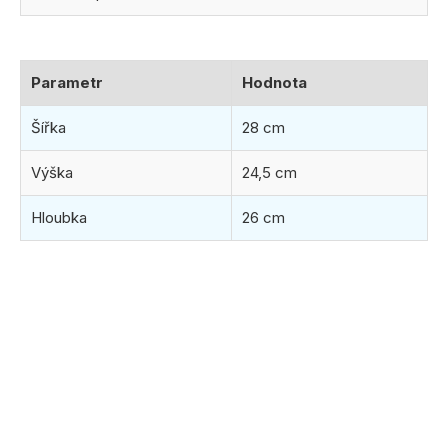
Parametr
Hodnota
Šířka
28 cm
Výška
24,5 cm
Hloubka
26 cm
(2 ks)
ihned k odeslání
11.8.2026