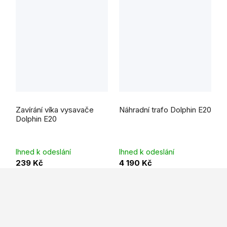
Zavírání víka vysavače
Náhradní trafo Dolphin E20
Dolphin E20
Ihned k odeslání
Ihned k odeslání
239 Kč
4 190 Kč
Z
á
p