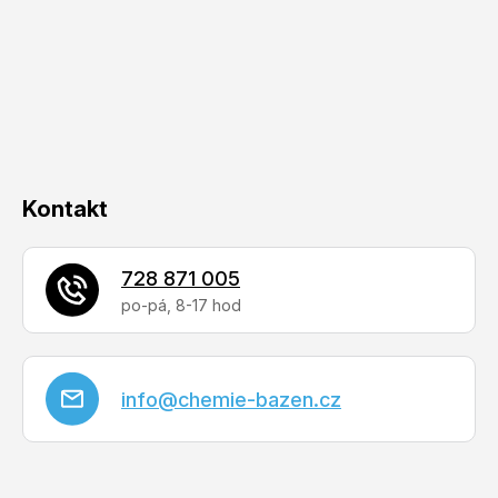
a
t
í
Kontakt
728 871 005
info
@
chemie-bazen.cz