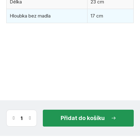
Délka
23 cm
Hloubka bez madla
17 cm
(3 ks)
ihned k odeslání
11.8.2026
do košíku