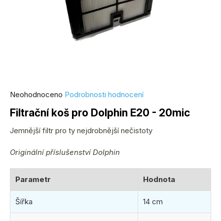
Průměrné
Neohodnoceno
Podrobnosti hodnocení
hodnocení
Filtrační koš pro Dolphin E20 - 20mic
produktu
je
Jemnější filtr pro ty nejdrobnější nečistoty
0,0
Originální příslušenství Dolphin
z
5
hvězdiček.
Parametr
Hodnota
Šířka
14 cm