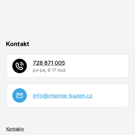
t
í
Kontakt
728 871 005
info
@
chemie-bazen.cz
Kontakty