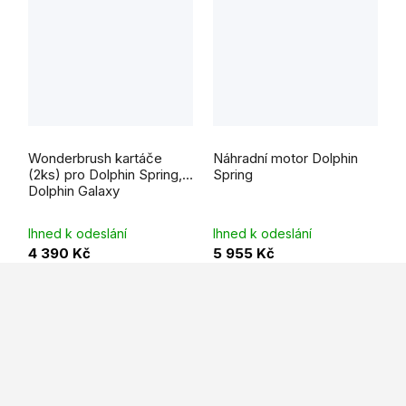
Wonderbrush kartáče
Náhradní motor Dolphin
(2ks) pro Dolphin Spring,
Spring
Dolphin Galaxy
Ihned k odeslání
Ihned k odeslání
4 390 Kč
5 955 Kč
Z
á
p
a