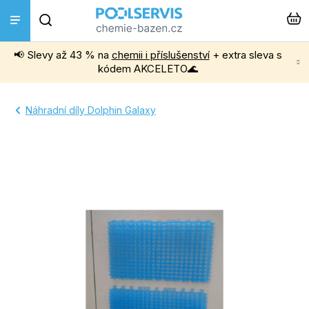
Přejít
Hledat
na
obsah
📢 Slevy až 43 % na
chemii i příslušenství
+ extra sleva s
Bazénová chemie
kódem AKCELETO🌊
Příslušenství k bazénům
Náhradní díly Dolphin Galaxy
Bazénové vysavače
Filtrace, čerpadla a úprava vody
Ohřev bazénu
Instalace a montáž
Vířivky a Sauny