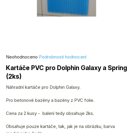
Průměrné
Neohodnoceno
Podrobnosti hodnocení
hodnocení
Kartáče PVC pro Dolphin Galaxy a Spring
produktu
(2ks)
je
0,0
Náhradní kartáče pro Dolphin Galaxy.
z
5
Pro betonové bazény a bazény z PVC folie.
hvězdiček.
Cena za 2 kusy - balení tedy obsahuje 2ks.
Obsahuje pouze kartáče, tak, jak je na obrázku, barva