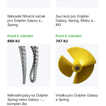
Průměrné
Průměrné
hodnocení
hodnocení
Náhradní filtrační sáček
Sací koš pro Dolphin
produktu
produktu
je
je
pro Dolphin Galaxy a
Galaxy, Spring, Moby a
5,0
5,0
Spring
M3
z
z
5
5
hvězdiček.
hvězdiček.
Ihned k odeslání
Ihned k odeslání
889 Kč
747 Kč
Průměrné
hodnocení
Náhradní pásy na Dolphin
Vrtulka pro Dolphin Galaxy
produktu
je
Spring nebo Galaxy -
a Spring
5,0
komplet 2ks
z