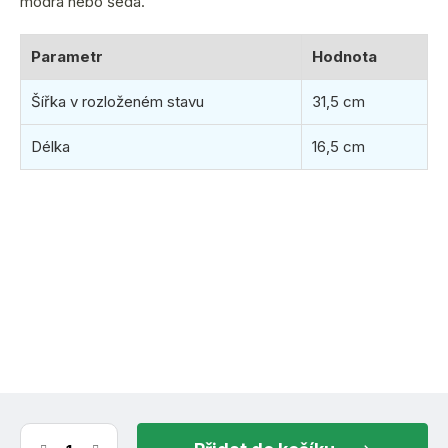
modrá nebo šedá.
Parametr
Hodnota
Šířka v rozloženém stavu
31,5 cm
Délka
16,5 cm
(1 ks)
ihned k odeslání
10.8.2026