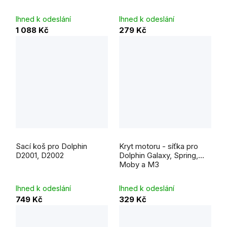
5
hvězdiček.
Ihned k odeslání
Ihned k odeslání
1 088 Kč
279 Kč
Sací koš pro Dolphin
Kryt motoru - síťka pro
D2001, D2002
Dolphin Galaxy, Spring,
Moby a M3
Ihned k odeslání
Ihned k odeslání
749 Kč
329 Kč