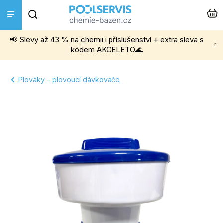
Přejít
Hledat
na
obsah
📢 Slevy až 43 % na
chemii i příslušenství
+ extra sleva s
Bazénová chemie
kódem AKCELETO🌊
Příslušenství k bazénům
Plováky – plovoucí dávkovače
Bazénové vysavače
Filtrace, čerpadla a úprava vody
Ohřev bazénu
Instalace a montáž
Vířivky a Sauny