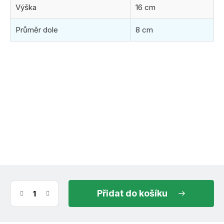
Výška
16 cm
Průměr dole
8 cm
(>30 ks)
ihned k odeslání
10.8.2026
do košíku