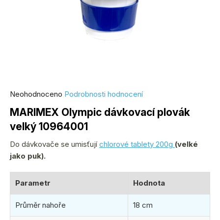
Průměrné
Neohodnoceno
Podrobnosti hodnocení
hodnocení
MARIMEX Olympic dávkovací plovák
produktu
velký 10964001
je
0,0
Do dávkovače se umisťují
chlorové tablety 200g
(velké
z
jako puk).
5
hvězdiček.
Parametr
Hodnota
Průměr nahoře
18 cm