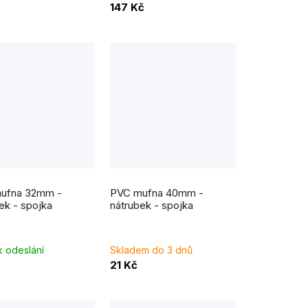
147 Kč
t
ů
ufna 32mm -
PVC mufna 40mm -
ek - spojka
nátrubek - spojka
k odeslání
Skladem do 3 dnů
21 Kč