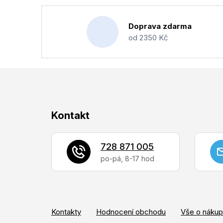
Doprava zdarma
od 2350 Kč
Z
Kontakt
á
p
728 871 005
a
t
í
Kontakty
Hodnocení obchodu
Vše o náku