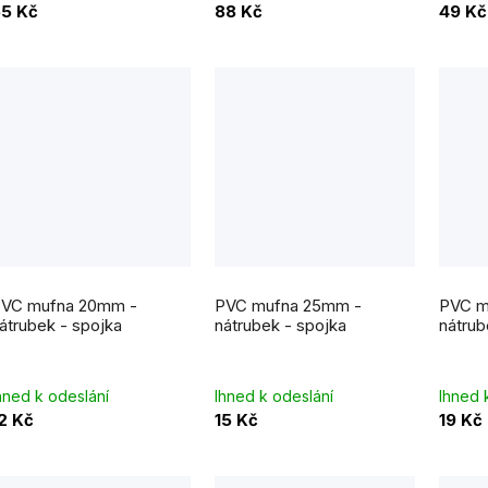
5 Kč
88 Kč
49 Kč
k
ů
VC mufna 20mm -
PVC mufna 25mm -
PVC m
átrubek - spojka
nátrubek - spojka
nátrub
hned k odeslání
Ihned k odeslání
Ihned 
2 Kč
15 Kč
19 Kč