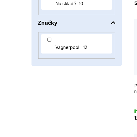
e
5
Na skladě
10
l
t
Značky
Vagnerpool
12
P
n
I
1