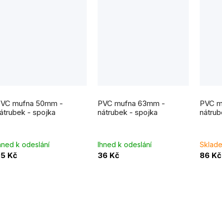
VC mufna 50mm -
PVC mufna 63mm -
PVC m
átrubek - spojka
nátrubek - spojka
nátrub
hned k odeslání
Ihned k odeslání
Sklade
5 Kč
36 Kč
86 Kč
O
v