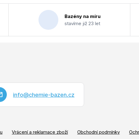
l
á
Bazény na míru
d
stavíme již 23 let
a
c
í
p
r
v
k
y
info
@
chemie-bazen.cz
v
ý
p
i
s
pu
Vrácení a reklamace zboží
Obchodní podmínky
Ochr