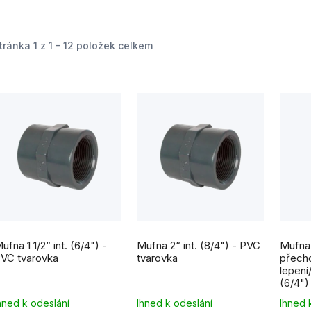
tránka
1
z
1
-
12
položek celkem
V
ý
p
s
p
ufna 1 1/2“ int. (6/4") -
Mufna 2“ int. (8/4") - PVC
Mufna 
VC tvarovka
tvarovka
přech
o
lepení/
(6/4")
d
hned k odeslání
Ihned k odeslání
Ihned 
u