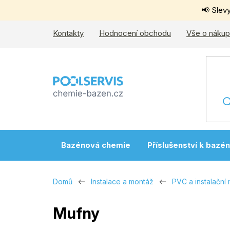
Přejít
📢 Slev
na
obsah
Kontakty
Hodnocení obchodu
Vše o náku
Bazénová chemie
Příslušenství k bazé
Domů
Instalace a montáž
PVC a instalační 
Mufny