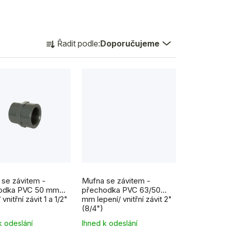
Ř
Řadit podle:
Doporučujeme
a
z
e
n
í
p
r
o
se závitem -
Mufna se závitem -
d
odka PVC 50 mm
přechodka PVC 63/50
 vnitřní závit 1 a 1/2"
mm lepení/ vnitřní závit 2"
u
(8/4")
k
k odeslání
Ihned k odeslání