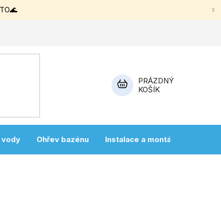
ETO🌊
PRÁZDNÝ
KOŠÍK
NÁKUPNÍ
KOŠÍK
a vody
Ohřev bazénu
Instalace a montáž
Vířivky