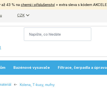
y až 43 % na
chemii i příslušenství
+ extra sleva s kódem AKCEL
CZK
pu
nům
Bazénové vysavače
Filtrace, čerpadla a úprav
materiál
Kolena, T-kusy, mufny