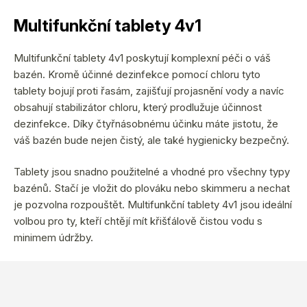
v
Multifunkční tablety 4v1
l
á
Multifunkční tablety 4v1 poskytují komplexní péči o váš
d
bazén. Kromě účinné dezinfekce pomocí chloru tyto
a
tablety bojují proti řasám, zajišťují projasnění vody a navíc
c
obsahují stabilizátor chloru, který prodlužuje účinnost
dezinfekce. Díky čtyřnásobnému účinku máte jistotu, že
í
váš bazén bude nejen čistý, ale také hygienicky bezpečný.
p
r
Tablety jsou snadno použitelné a vhodné pro všechny typy
v
bazénů. Stačí je vložit do plováku nebo skimmeru a nechat
k
je pozvolna rozpouštět. Multifunkční tablety 4v1 jsou ideální
y
volbou pro ty, kteří chtějí mít křišťálově čistou vodu s
minimem údržby.
v
ý
p
Z
i