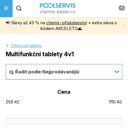
Přejít
Hledat
na
obsah
📢 Slevy až 43 % na
chemii i příslušenství
+ extra sleva s
Bazénová chemie
kódem AKCELETO🌊
Příslušenství k bazénům
Chlórové tablety
Multifunkční tablety 4v1
Bazénové vysavače
Ř
Řadit podle:
Nejprodávanější
Filtrace, čerpadla a úprava vody
a
z
Cena
Ohřev bazénu
e
259
Kč
1110
Kč
n
Instalace a montáž
í
p
Vířivky a Sauny