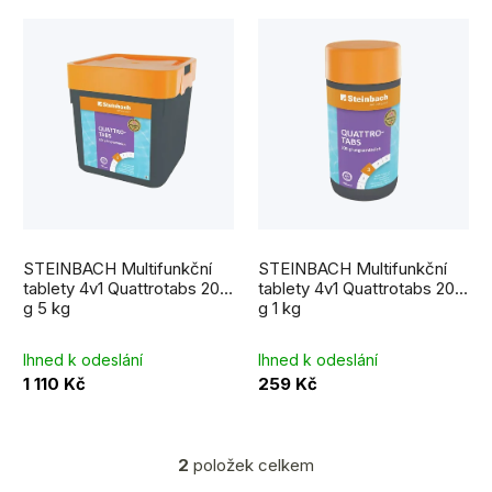
r
V
o
ý
d
p
u
i
k
s
t
p
ů
r
STEINBACH Multifunkční
STEINBACH Multifunkční
o
tablety 4v1 Quattrotabs 200
tablety 4v1 Quattrotabs 200
g 5 kg
g 1 kg
d
u
Ihned k odeslání
Ihned k odeslání
1 110 Kč
259 Kč
k
t
ů
2
položek celkem
O