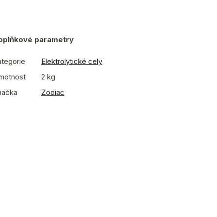
oplňkové parametry
tegorie
Elektrolytické cely
motnost
2 kg
načka
Zodiac