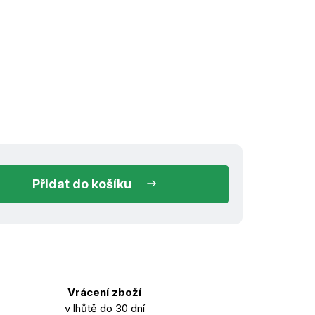
ned k odeslání
do košíku
Vrácení zboží
v lhůtě do 30 dní