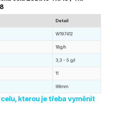
18
Detail
W197412
18g/h
3,3 - 5 g/l
11
98mm
 celu, kterou je třeba vyměnit