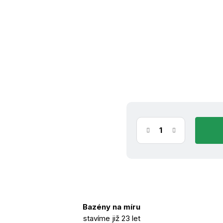
(1 ks)
ih
10.8.2026
Bazény na míru
stavíme již 23 let