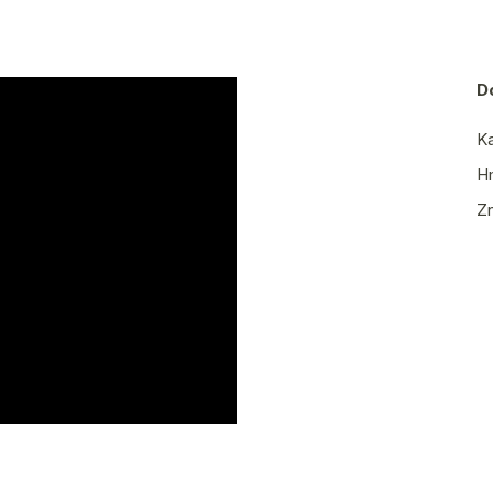
D
Ka
H
Z