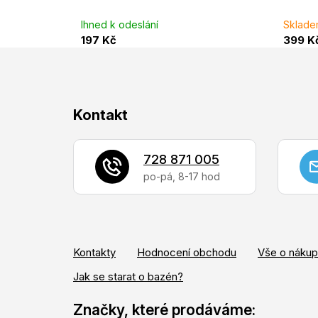
Ihned k odeslání
Sklade
197 Kč
399 K
Z
Kontakt
á
p
728 871 005
a
t
í
Kontakty
Hodnocení obchodu
Vše o náku
Jak se starat o bazén?