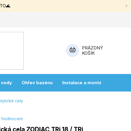
ETO🌊
PRÁZDNÝ
KOŠÍK
NÁKUPNÍ
KOŠÍK
a vody
Ohřev bazénu
Instalace a montáž
Vířivky
olytické cely
i hodnocení
ická cela ZODIAC TRi 18 / TRi