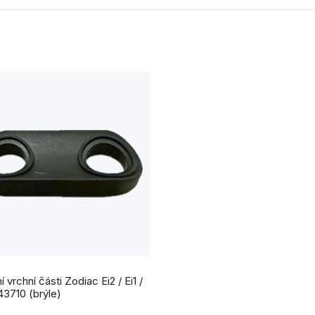
 vrchní části Zodiac Ei2 / Ei1 /
W043710 (brýle)