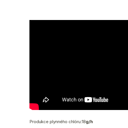
Produkce plynného chlóru:18
g/h