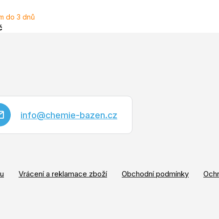
m do 3 dnů
č
info
@
chemie-bazen.cz
pu
Vrácení a reklamace zboží
Obchodní podmínky
Ochr