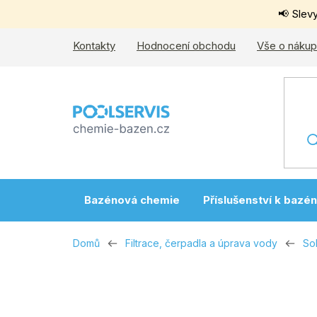
Přejít
📢 Slev
na
obsah
Kontakty
Hodnocení obchodu
Vše o náku
Bazénová chemie
Příslušenství k bazé
Domů
Filtrace, čerpadla a úprava vody
Sol