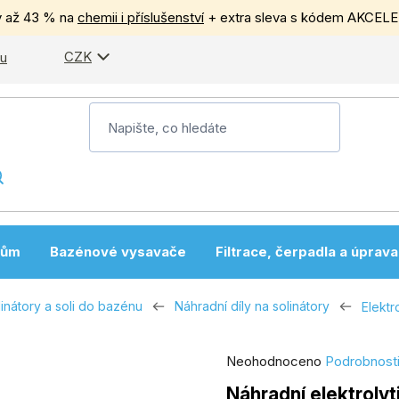
y až 43 % na
chemii i příslušenství
+ extra sleva s kódem AKCEL
CZK
pu
nům
Bazénové vysavače
Filtrace, čerpadla a úprav
inátory a soli do bazénu
Náhradní díly na solinátory
Elektr
Průměrné
Neohodnoceno
Podrobnost
hodnocení
Náhradní elektrolyt