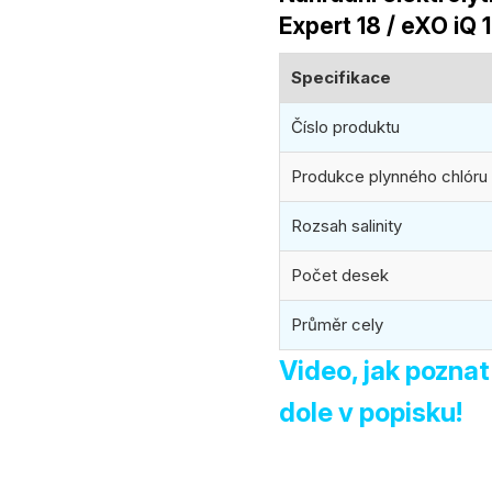
produktu
Expert 18 / eXO iQ 
je
0,0
Specifikace
z
5
Číslo produktu
hvězdiček.
Produkce plynného chlóru
Rozsah salinity
Počet desek
Průměr cely
Video, jak poznat
dole v popisku!