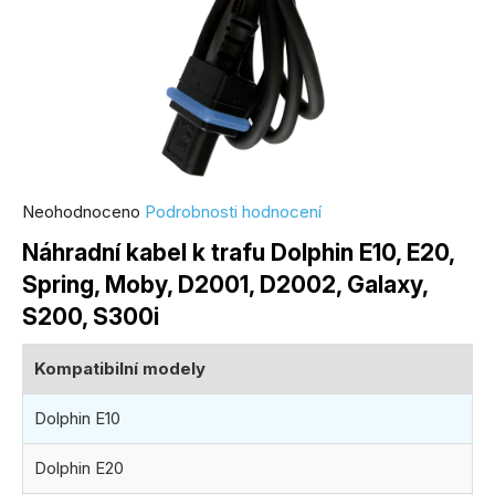
Průměrné
Neohodnoceno
Podrobnosti hodnocení
hodnocení
Náhradní kabel k trafu Dolphin E10, E20,
produktu
Spring, Moby, D2001, D2002, Galaxy,
je
S200, S300i
0,0
z
Kompatibilní modely
5
hvězdiček.
Dolphin E10
Dolphin E20