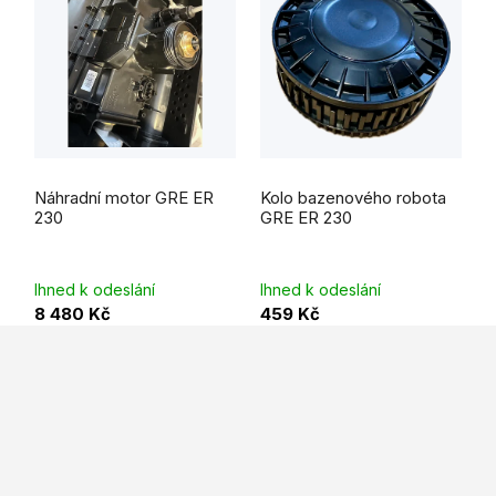
Náhradní motor GRE ER
Kolo bazenového robota
230
GRE ER 230
Ihned k odeslání
Ihned k odeslání
8 480 Kč
459 Kč
Z
á
p
a