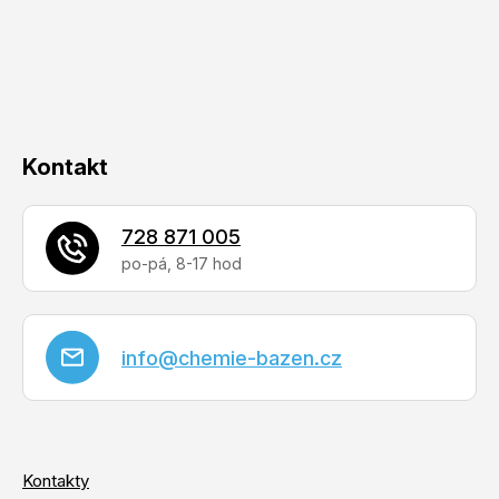
t
í
Kontakt
728 871 005
info
@
chemie-bazen.cz
Kontakty