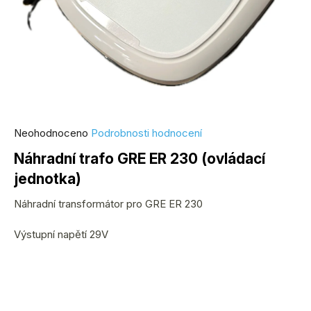
Průměrné
Neohodnoceno
Podrobnosti hodnocení
hodnocení
Náhradní trafo GRE ER 230 (ovládací
produktu
jednotka)
je
0,0
Náhradní transformátor pro GRE ER 230
z
5
Výstupní napětí 29V
hvězdiček.