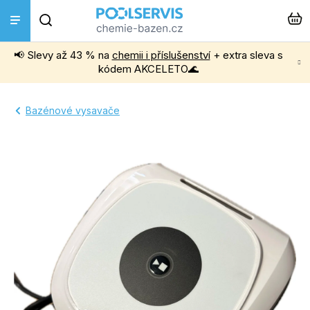
Přejít
Hledat
na
obsah
📢 Slevy až 43 % na
chemii i příslušenství
+ extra sleva s
Bazénová chemie
kódem AKCELETO🌊
Příslušenství k bazénům
Bazénové vysavače
Bazénové vysavače
Filtrace, čerpadla a úprava vody
Ohřev bazénu
Instalace a montáž
Vířivky a Sauny