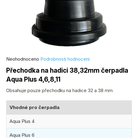
Průměrné
Neohodnoceno
Podrobnosti hodnocení
hodnocení
Přechodka na hadici 38,32mm čerpadla
produktu
Aqua Plus 4,6,8,11
je
0,0
Obsahuje pouze přechodku na hadice 32 a 38 mm
z
5
Vhodné pro čerpadla
hvězdiček.
Aqua Plus 4
Aqua Plus 6