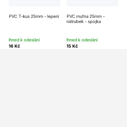
PVC T-kus 25mm - lepení
PVC mufna 25mm -
nátrubek - spojka
Ihned k odeslání
Ihned k odeslání
16 Kč
15 Kč
Z
á
p
a
t
í