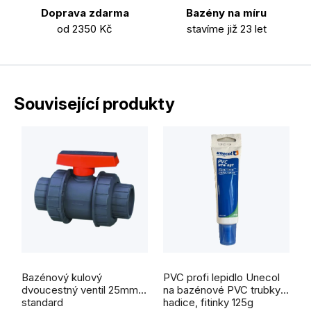
Doprava zdarma
Bazény na míru
od 2350 Kč
stavíme již 23 let
Související produkty
Průměrné
hodnocení
Bazénový kulový
PVC profi lepidlo Unecol
produktu
je
dvoucestný ventil 25mm
na bazénové PVC trubky,
5,0
standard
hadice, fitinky 125g
z