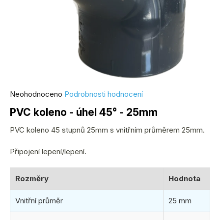
Průměrné
Neohodnoceno
Podrobnosti hodnocení
hodnocení
PVC koleno - úhel 45° - 25mm
produktu
je
PVC koleno 45 stupnů 25mm s vnitřním průměrem 25mm.
0,0
Připojení lepení/lepení.
z
5
hvězdiček.
Rozměry
Hodnota
Vnitřní průměr
25 mm