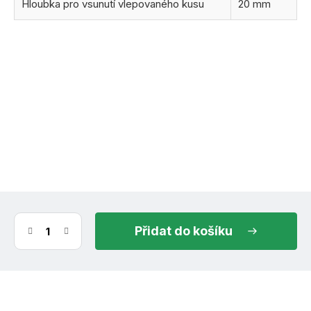
Hloubka pro vsunutí vlepovaného kusu
20 mm
(6 ks)
ihned k odeslání
11.8.2026
do košíku