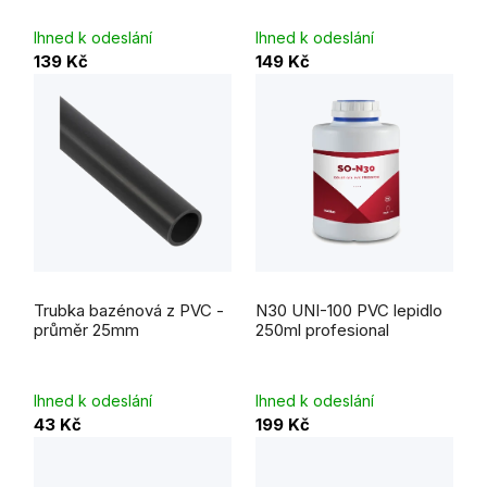
5
hvězdiček.
Ihned k odeslání
Ihned k odeslání
139 Kč
149 Kč
Trubka bazénová z PVC -
N30 UNI-100 PVC lepidlo
průměr 25mm
250ml profesional
Ihned k odeslání
Ihned k odeslání
43 Kč
199 Kč