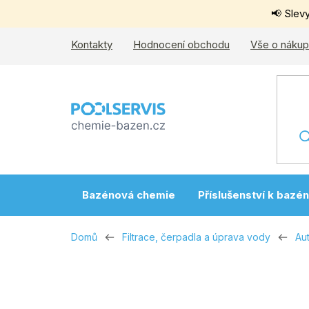
Přejít
📢 Slev
na
obsah
Kontakty
Hodnocení obchodu
Vše o náku
Bazénová chemie
Příslušenství k bazé
Domů
Filtrace, čerpadla a úprava vody
Au