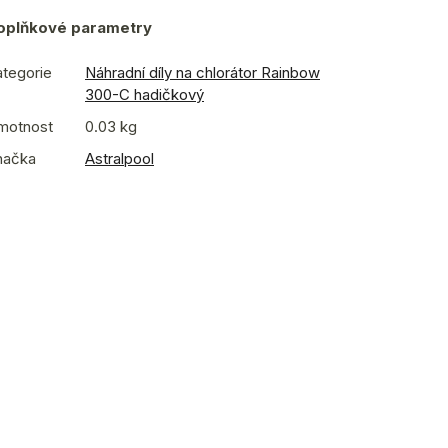
oplňkové parametry
tegorie
Náhradní díly na chlorátor Rainbow
300-C hadičkový
motnost
0.03 kg
načka
Astralpool