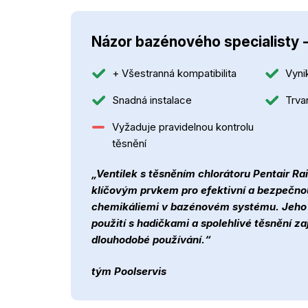
Názor bazénového specialisty 
+ Všestranná kompatibilita
Vynik
Snadná instalace
Trva
Vyžaduje pravidelnou kontrolu
těsnění
„Ventilek s těsněním chlorátoru Pentair Ra
klíčovým prvkem pro efektivní a bezpečnou
chemikáliemi v bazénovém systému. Jeho fl
použití s hadičkami a spolehlivé těsnění zaj
dlouhodobé používání.“
tým Poolservis