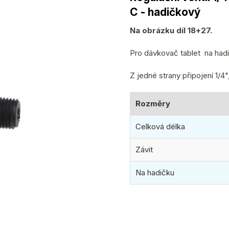
produktu
C - hadičkový
je
0,0
Na obrázku díl 18+27.
z
5
Pro dávkovač tablet na ha
hvězdiček.
Z jedné strany připojení 1/4"
Rozměry
Celková délka
Závit
Na hadičku