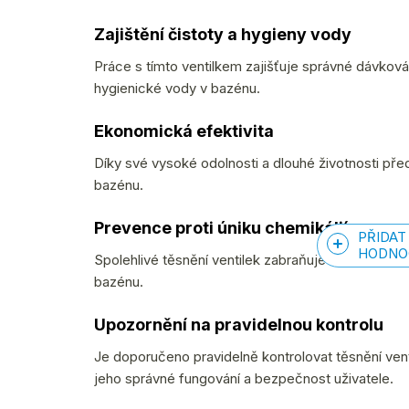
Zajištění čistoty a hygieny vody
Práce s tímto ventilkem zajišťuje správné dávkován
hygienické vody v bazénu.
Ekonomická efektivita
Díky své vysoké odolnosti a dlouhé životnosti př
bazénu.
Prevence proti úniku chemikálií
PŘIDAT
HODNO
Spolehlivé těsnění ventilek zabraňuje úniku chemik
bazénu.
Upozornění na pravidelnou kontrolu
Je doporučeno pravidelně kontrolovat těsnění venti
jeho správné fungování a bezpečnost uživatele.