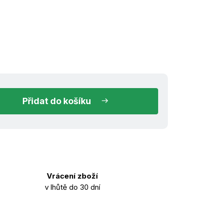
ned k odeslání
do košíku
Vrácení zboží
v lhůtě do 30 dní