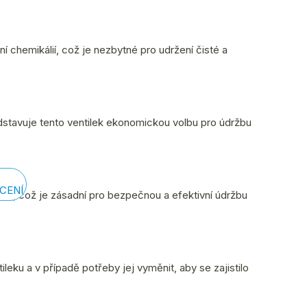
í chemikálií, což je nezbytné pro udržení čisté a
edstavuje tento ventilek ekonomickou volbu pro údržbu
CENÍ
álií, což je zásadní pro bezpečnou a efektivní údržbu
leku a v případě potřeby jej vyměnit, aby se zajistilo