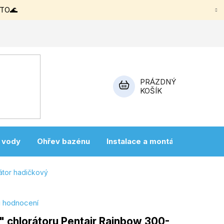
ETO🌊
PRÁZDNÝ
KOŠÍK
NÁKUPNÍ
KOŠÍK
a vody
Ohřev bazénu
Instalace a montáž
Vířivky
átor hadičkový
i hodnocení
4" chlorátoru Pentair Rainbow 300-