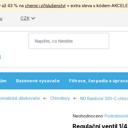
y až 43 % na
chemii i příslušenství
+ extra sleva s kódem AKCEL
CZK
pu
nům
Bazénové vysavače
Filtrace, čerpadla a úprav
tomatické dávkovače
Chlorátory
ND Rainbow 300-C chlor
Průměrné
Neohodnoceno
Podrobnost
hodnocení
Regulační ventil 1/