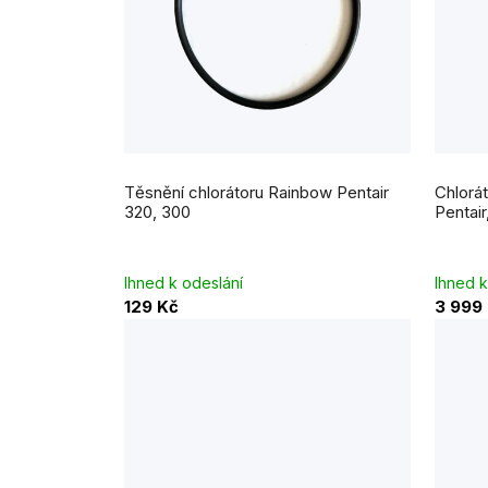
Těsnění chlorátoru Rainbow Pentair
Chlorá
320, 300
Pentair
Ihned k odeslání
Ihned k
129 Kč
3 999