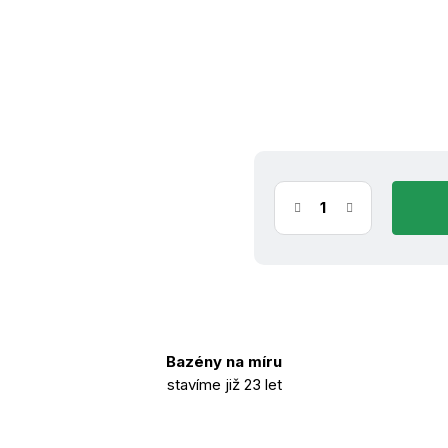
(6 ks)
ih
11.8.2026
Bazény na míru
stavíme již 23 let