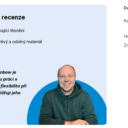
D
- recenze
Ka
ající těsnění
H
nlivý a odolný materiál
Z
inbow je
 práci s
exibilita při
išťují jeho