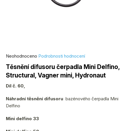
Průměrné
Neohodnoceno
Podrobnosti hodnocení
hodnocení
Těsnění difusoru čerpadla Mini Delfino,
produktu
Structural, Vagner mini, Hydronaut
je
0,0
Díl č. 60,
z
5
Náhradní těsnění difusoru
bazénového čerpadla Mini
hvězdiček.
Delfino
Mini delfino 33