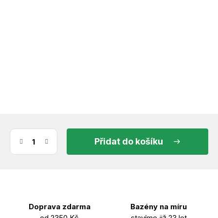
(>30 ks)
ihned k odeslání
11.8.2026
do košíku
Doprava zdarma
Bazény na míru
od 2350 Kč
stavíme již 23 let