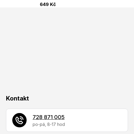
649 Kč
Z
á
p
a
t
í
Kontakt
728 871 005