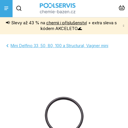
Přejít
Hledat
na
obsah
📢 Slevy až 43 % na
chemii i příslušenství
+ extra sleva s
Bazénová chemie
kódem AKCELETO🌊
Příslušenství k bazénům
Mini Delfino 33, 50, 80, 100 a Structural, Vagner mini
Bazénové vysavače
Filtrace, čerpadla a úprava vody
Ohřev bazénu
Instalace a montáž
Vířivky a Sauny