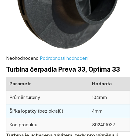
Průměrné
Neohodnoceno
Podrobnosti hodnocení
hodnocení
Turbína čerpadla Preva 33, Optima 33
produktu
je
Parametr
Hodnota
0,0
z
Průměr turbíny
104mm
5
hvězdiček.
Šířka lopatky (bez okrajů)
4mm
Kod produktu
S92401037
Turbína je uchycena závitem, tedy pro výměnu ji