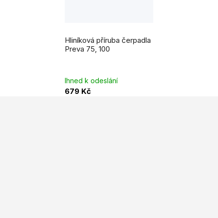
Hliníková příruba čerpadla
Preva 75, 100
Ihned k odeslání
679 Kč
Z
á
p
a
t
í