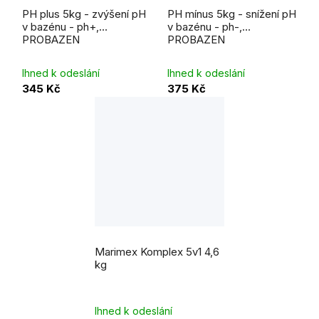
hodnocení
hodnocení
PH plus 5kg - zvýšení pH
PH mínus 5kg - snížení pH
produktu
produktu
je
je
v bazénu - ph+,
v bazénu - ph-,
5,0
4,0
PROBAZEN
PROBAZEN
z
z
5
5
hvězdiček.
hvězdiček.
Ihned k odeslání
Ihned k odeslání
345 Kč
375 Kč
Marimex Komplex 5v1 4,6
kg
Ihned k odeslání