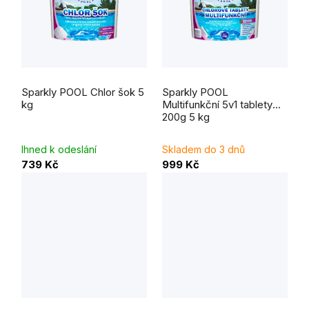
Průměrné
Průměrné
hodnocení
hodnocení
Sparkly POOL Chlor šok 5
Sparkly POOL
produktu
produktu
je
je
kg
Multifunkční 5v1 tablety
5,0
5,0
200g 5 kg
z
z
5
5
hvězdiček.
hvězdiček.
Ihned k odeslání
Skladem do 3 dnů
739 Kč
999 Kč
Průměrné
Průměrné