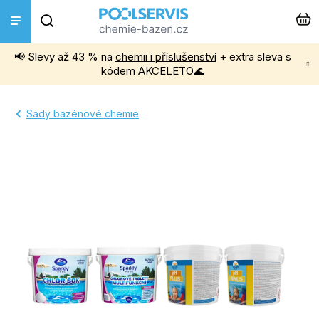
Přejít
Hledat
na
obsah
📢 Slevy až 43 % na
chemii i příslušenství
+ extra sleva s
Bazénová chemie
kódem AKCELETO🌊
Příslušenství k bazénům
Sady bazénové chemie
Bazénové vysavače
Filtrace, čerpadla a úprava vody
Ohřev bazénu
Instalace a montáž
Vířivky a Sauny