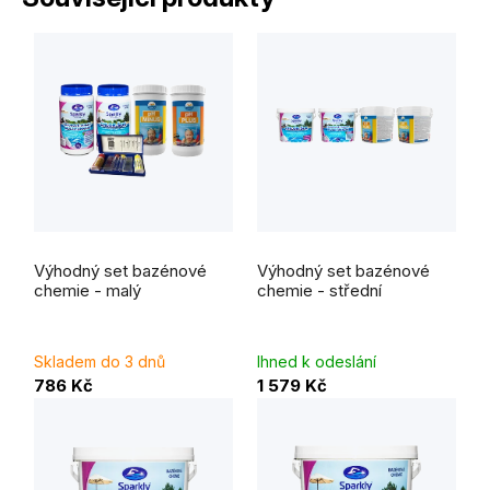
Průměrné
hodnocení
Výhodný set bazénové
Výhodný set bazénové
produktu
je
chemie - malý
chemie - střední
5,0
z
5
hvězdiček.
Skladem do 3 dnů
Ihned k odeslání
786 Kč
1 579 Kč