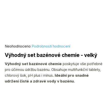
Průměrné
Neohodnoceno
Podrobnosti hodnocení
hodnocení
Výhodný set bazénové chemie - velký
produktu
je
Výhodný set bazénové chemie
poskytuje vše potřebné
0,0
pro účinnou údržbu bazénu. Obsahuje multifunkční tablety,
z
chlorový šok, pH plus i mínus.
Ideální pro snadné
5
udržení čisté a zdravé vody v bazénu.
hvězdiček.