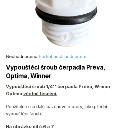
Průměrné
Neohodnoceno
Podrobnosti hodnocení
hodnocení
Vypouštěcí šroub čerpadla Preva,
produktu
Optima, Winner
je
0,0
Vypouštěcí šroub 1/4'' čerpadla Preva, Winner,
z
Optima
včetně těsnění.
5
hvězdiček.
Použítelné i na další bazénové motory, jako přední
vypouštěcí šroub.
Na obrázku díl č.6 a 7