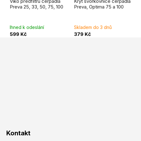
Víko předfiltru čerpadla
Kryt svorkovnice čerpadla
Preva 25, 33, 50, 75, 100
Preva, Optima 75 a 100
Ihned k odeslání
Skladem do 3 dnů
599 Kč
379 Kč
Z
á
p
a
t
í
Kontakt