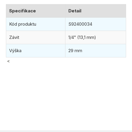
Specifikace
Detail
Kód produktu
S92400034
Závit
1/4" (13,1 mm)
Výška
29 mm
<
(>30 ks)
ihned k odeslání
12.8.2026