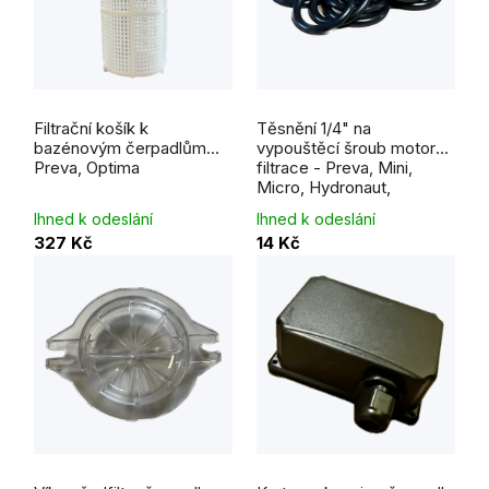
Filtrační košík k
Těsnění 1/4" na
bazénovým čerpadlům
vypouštěcí šroub motoru
Preva, Optima
filtrace - Preva, Mini,
Micro, Hydronaut,
Structural
Ihned k odeslání
Ihned k odeslání
327 Kč
14 Kč