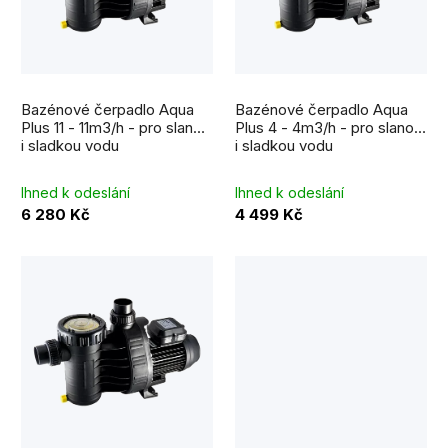
p
s
r
p
o
r
d
Bazénové čerpadlo Aqua
Bazénové čerpadlo Aqua
o
Plus 11 - 11m3/h - pro slanou
Plus 4 - 4m3/h - pro slanou
u
i sladkou vodu
i sladkou vodu
d
k
u
Ihned k odeslání
Ihned k odeslání
t
6 280 Kč
4 499 Kč
k
ů
t
ů