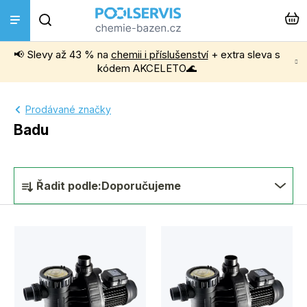
Přejít
Hledat
na
obsah
📢 Slevy až 43 % na
chemii i příslušenství
+ extra sleva s
Bazénová chemie
kódem AKCELETO🌊
Příslušenství k bazénům
Prodávané značky
Badu
Bazénové vysavače
Ř
Filtrace, čerpadla a úprava vody
Řadit podle:
Doporučujeme
a
z
Ohřev bazénu
V
e
ý
Instalace a montáž
n
p
í
Vířivky a Sauny
i