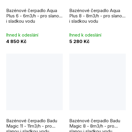
Průměrné
hodnocení
Bazénové čerpadlo Aqua
Bazénové čerpadlo Aqua
produktu
je
Plus 6 - 6m3/h - pro slanou
Plus 8 - 8m3/h - pro slanou
5,0
i sladkou vodu
i sladkou vodu
z
5
hvězdiček.
Ihned k odeslání
Ihned k odeslání
4 850 Kč
5 280 Kč
Bazénové čerpadlo Badu
Bazénové čerpadlo Badu
Magic 11 - 11m3/h - pro
Magic 8 - 8m3/h - pro
slanou i sladkou vodu
slanou i sladkou vodu