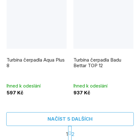
Turbína čerpadla Aqua Plus
Turbína čerpadla Badu
8
Bettar TOP 12
Ihned k odeslání
Ihned k odeslání
597 Kč
937 Kč
NAČÍST 5 DALŠÍCH
S
1
2
t