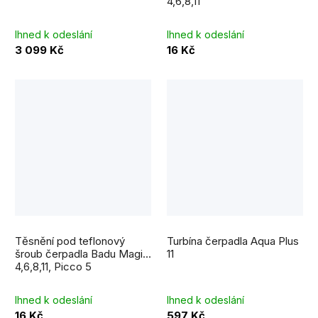
4,6,8,11
Ihned k odeslání
Ihned k odeslání
3 099 Kč
16 Kč
Těsnění pod teflonový
Turbína čerpadla Aqua Plus
šroub čerpadla Badu Magic
11
4,6,8,11, Picco 5
Ihned k odeslání
Ihned k odeslání
16 Kč
597 Kč