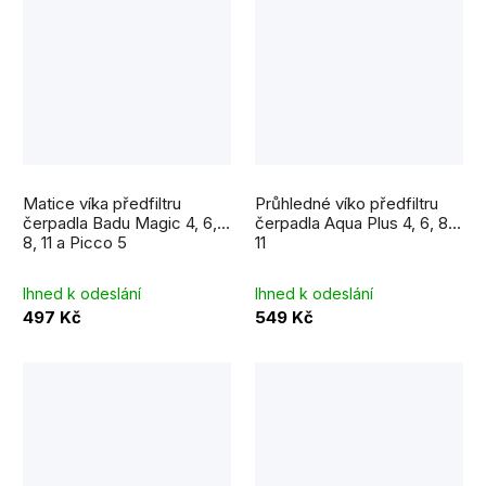
Průměrné
hodnocení
Matice víka předfiltru
Průhledné víko předfiltru
produktu
je
čerpadla Badu Magic 4, 6,
čerpadla Aqua Plus 4, 6, 8,
5,0
8, 11 a Picco 5
11
z
5
hvězdiček.
Ihned k odeslání
Ihned k odeslání
497 Kč
549 Kč