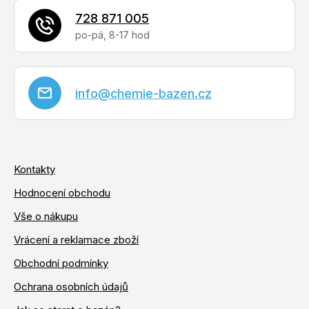
i
728 871 005
s
u
info
@
chemie-bazen.cz
Kontakty
Hodnocení obchodu
Vše o nákupu
Vrácení a reklamace zboží
Obchodní podmínky
Ochrana osobních údajů