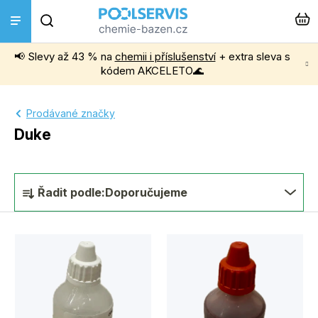
Přejít
Hledat
na
obsah
📢 Slevy až 43 % na
chemii i příslušenství
+ extra sleva s
Bazénová chemie
kódem AKCELETO🌊
Příslušenství k bazénům
Prodávané značky
Duke
Bazénové vysavače
Ř
Filtrace, čerpadla a úprava vody
Řadit podle:
Doporučujeme
a
z
Ohřev bazénu
V
e
ý
Instalace a montáž
n
p
í
Vířivky a Sauny
i