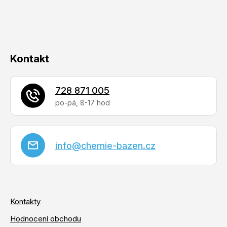
p
í
r
v
k
y
Kontakt
v
ý
728 871 005
p
i
s
u
info
@
chemie-bazen.cz
Kontakty
Hodnocení obchodu