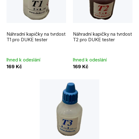
p
s
r
p
o
r
d
Náhradní kapičky na tvrdost
Náhradní kapičky na tvrdost
o
T1 pro DUKE tester
T2 pro DUKE tester
u
d
k
u
Ihned k odeslání
Ihned k odeslání
t
169 Kč
169 Kč
k
ů
t
ů