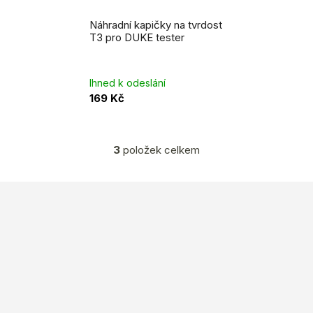
Náhradní kapičky na tvrdost
T3 pro DUKE tester
Ihned k odeslání
169 Kč
3
položek celkem
O
v
l
Z
á
á
d
a
p
c
a
í
t