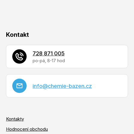
p
í
r
v
k
y
Kontakt
v
ý
728 871 005
p
i
s
u
info
@
chemie-bazen.cz
Kontakty
Hodnocení obchodu