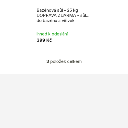
Bazénová sůl - 25 kg
DOPRAVA ZDARMA - sůl
do bazénu a vířivek
Ihned k odeslání
399 Kč
3
položek celkem
O
v
l
Z
á
á
d
a
p
c
a
í
t