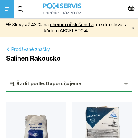
Přejít
Hledat
na
obsah
📢 Slevy až 43 % na
chemii i příslušenství
+ extra sleva s
Bazénová chemie
kódem AKCELETO🌊
Příslušenství k bazénům
Prodávané značky
Salinen Rakousko
Bazénové vysavače
Ř
Filtrace, čerpadla a úprava vody
Řadit podle:
Doporučujeme
a
z
Ohřev bazénu
V
e
ý
Instalace a montáž
n
p
í
Vířivky a Sauny
i