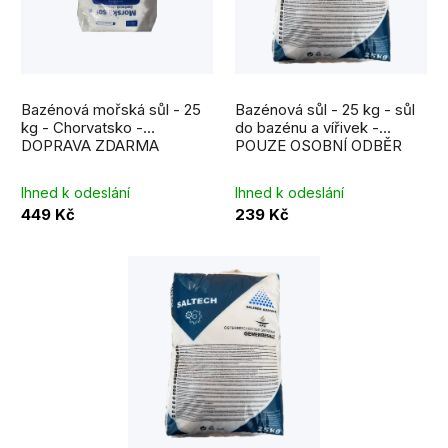
p
s
r
p
o
Průměrné
r
hodnocení
d
Bazénová mořská sůl - 25
Bazénová sůl - 25 kg - sůl
produktu
o
je
kg - Chorvatsko -
do bazénu a vířivek -
u
5,0
DOPRAVA ZDARMA
POUZE OSOBNÍ ODBĚR
z
d
5
k
hvězdiček.
u
Ihned k odeslání
Ihned k odeslání
t
449 Kč
239 Kč
k
ů
t
ů