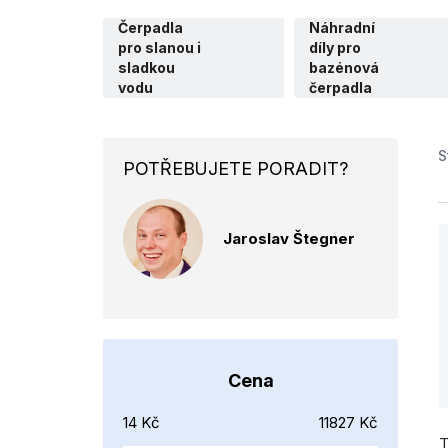
Čerpadla
Náhradní
pro slanou i
díly pro
sladkou
bazénová
vodu
čerpadla
P
S
POTŘEBUJETE PORADIT?
o
s
Jaroslav Štegner
t
r
a
i
n
n
Cena
í
14
Kč
11827
Kč
r
T