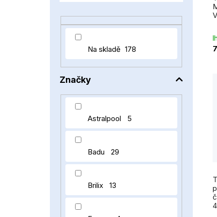
p
M
a
V
n
I
e
7
Na skladě
178
l
t
Značky
Astralpool
5
Badu
29
T
Brilix
13
p
č
4
P