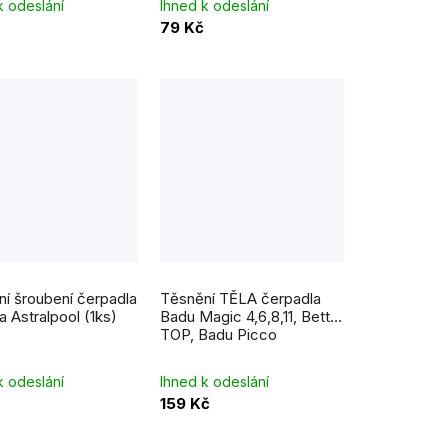
k odeslání
Ihned k odeslání
79 Kč
í šroubení čerpadla
Těsnění TĚLA čerpadla
a Astralpool (1ks)
Badu Magic 4,6,8,11, Bettar
TOP, Badu Picco
k odeslání
Ihned k odeslání
159 Kč