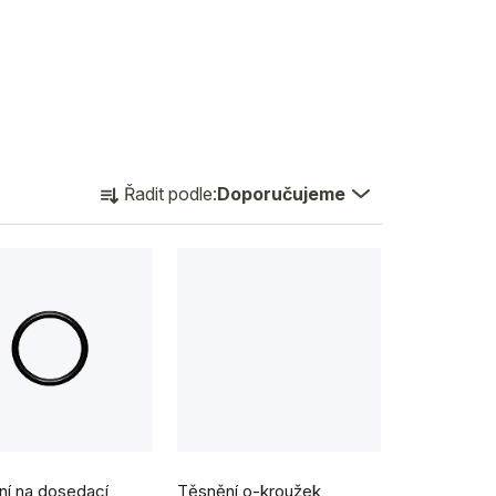
Ř
Řadit podle:
Doporučujeme
a
z
e
n
í
p
r
o
í na dosedací
Těsnění o-kroužek