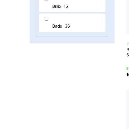
Brilix
15
Badu
36
T
B
6
I
1