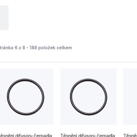
tránka
6
z
8
-
188
položek celkem
V
ý
p
s
p
ěsnění difusoru čerpadla
Těsnění difusoru čerpadla
Těsněn