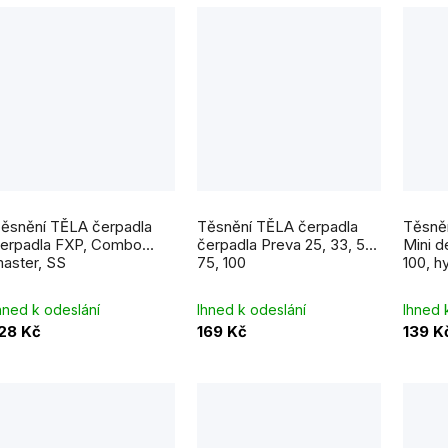
ěsnění TĚLA čerpadla
Těsnění TĚLA čerpadla
Těsně
erpadla FXP, Combo
čerpadla Preva 25, 33, 50,
Mini d
aster, SS
75, 100
100, h
hned k odeslání
Ihned k odeslání
Ihned 
28 Kč
169 Kč
139 K