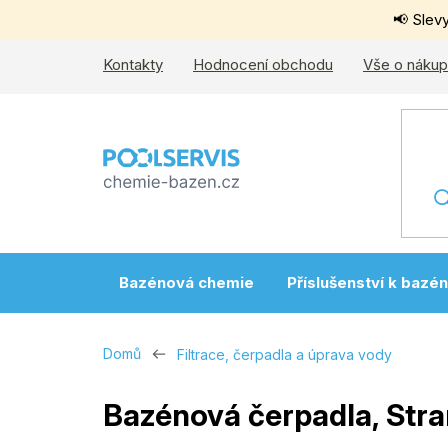
Přejít
📢 Slev
na
obsah
Kontakty
Hodnocení obchodu
Vše o náku
Bazénová chemie
Příslušenství k bazé
Domů
Filtrace, čerpadla a úprava vody
Bazénová čerpadla
, Str