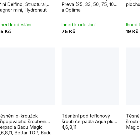
ini Delfino, Structural,
Preva (25, 33, 50, 75, 100)
ploch
o
agner mini, Hydronaut
a Optima
d
hned k odeslání
Ihned k odeslání
Ihned 
u
5 Kč
75 Kč
19 Kč
k
ů
ěsnění o-kroužek
Těsnění pod teflonový
Těsněn
řipojovacího šroubení
šroub čerpadla Aqua plus
šroub 
erpadla Badu Magic
4,6,8,11
Magic 
,6,8,11, Bettar TOP, Badu
icco