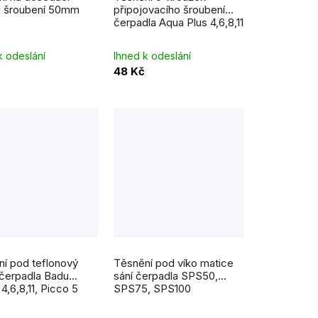
d
u šroubení 50mm
připojovacího šroubení
čerpadla Aqua Plus 4,6,8,11
u
k
k odeslání
Ihned k odeslání
48 Kč
t
ů
í pod teflonový
Těsnění pod víko matice
čerpadla Badu
sání čerpadla SPS50,
4,6,8,11, Picco 5
SPS75, SPS100