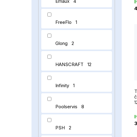
Emaux
4
I
4
FreeFlo
1
Glong
2
HANSCRAFT
12
Infinity
1
T
č
1
Poolservis
8
I
3
PSH
2