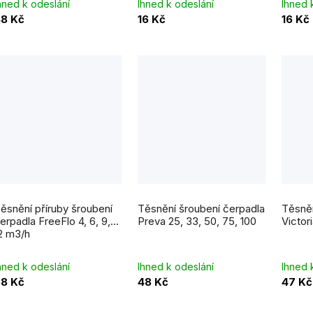
hned k odeslání
Ihned k odeslání
Ihned 
8 Kč
16 Kč
16 Kč
Průměrné
hodnocení
ěsnění příruby šroubení
Těsnění šroubení čerpadla
Těsněn
produktu
je
erpadla FreeFlo 4, 6, 9,
Preva 25, 33, 50, 75, 100
Victori
5,0
2 m3/h
z
5
hvězdiček.
hned k odeslání
Ihned k odeslání
Ihned 
8 Kč
48 Kč
47 Kč