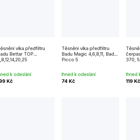
ěsnění víka předfiltru
Těsnění víka předfiltru
Těsněn
adu Bettar TOP
Badu Magic 4,6,8,11, Badu
čerpad
,8,12,14,20,25
Picco 5
370, 5
hned k odeslání
Ihned k odeslání
Ihned 
99 Kč
74 Kč
119 K