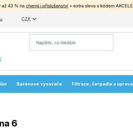
y až 43 % na
chemii i příslušenství
+ extra sleva s kódem AKCEL
CZK
pu
nům
Bazénové vysavače
Filtrace, čerpadla a úprav
ana 6