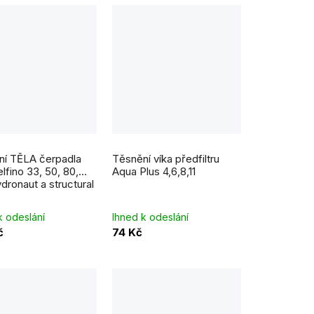
ní TĚLA čerpadla
Těsnění víka předfiltru
elfino 33, 50, 80,
Aqua Plus 4,6,8,11
ydronaut a structural
k odeslání
Ihned k odeslání
č
74 Kč