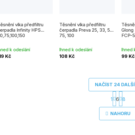
ěsnění víka předfiltru
Těsnění víka předfiltru
Těsněn
erpadla Infinity HPS
čerpadla Preva 25, 33, 50,
Glong
0,75,100,150
75, 100
FCP-5
hned k odeslání
Ihned k odeslání
Ihned 
19 Kč
108 Kč
99 Kč
NAČÍST 24 DALŠ
S
1
6
8
t
O
r
v
NAHORU
á
l
n
á
k