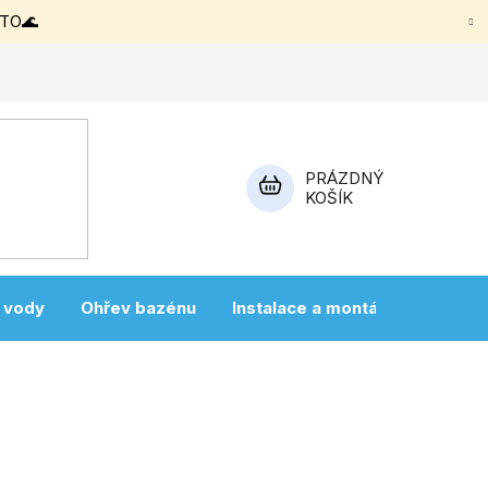
ETO🌊
PRÁZDNÝ
KOŠÍK
NÁKUPNÍ
KOŠÍK
a vody
Ohřev bazénu
Instalace a montáž
Vířivky