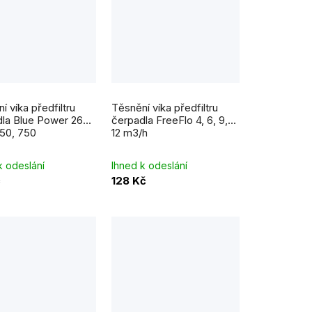
í víka předfiltru
Těsnění víka předfiltru
la Blue Power 260,
čerpadla FreeFlo 4, 6, 9,
50, 750
12 m3/h
k odeslání
Ihned k odeslání
č
128 Kč