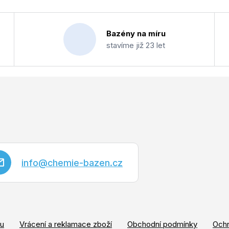
d
o
a
v
c
Bazény na míru
á
í
stavíme již 23 let
n
p
í
r
v
k
y
v
ý
p
info
@
chemie-bazen.cz
i
s
u
pu
Vrácení a reklamace zboží
Obchodní podmínky
Ochr