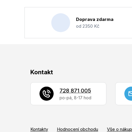
Doprava zdarma
od 2350 Kč
Z
Kontakt
á
p
728 871 005
a
t
í
Kontakty
Hodnocení obchodu
Vše o náku