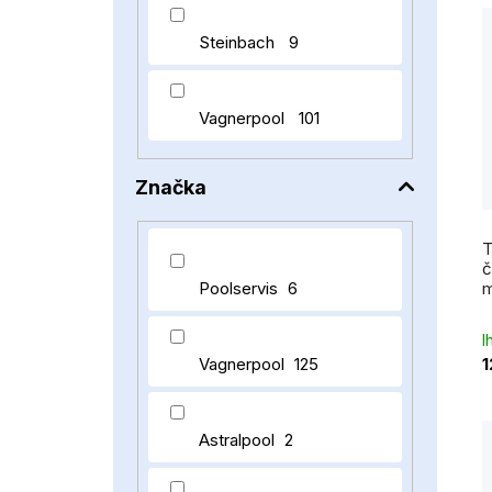
Steinbach
9
Vagnerpool
101
Značka
T
č
Poolservis
6
m
I
Vagnerpool
125
1
Astralpool
2