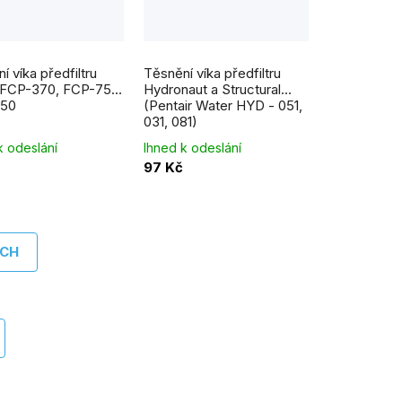
í víka předfiltru
Těsnění víka předfiltru
 FCP-370, FCP-750,
Hydronaut a Structural
50
(Pentair Water HYD - 051,
031, 081)
k odeslání
Ihned k odeslání
97 Kč
ÍCH