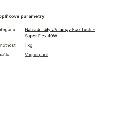
oplňkové parametry
tegorie
Náhradní díly UV lampy Eco Tech +
Super Flex 40W
motnost
1 kg
načka
Vagnerpool