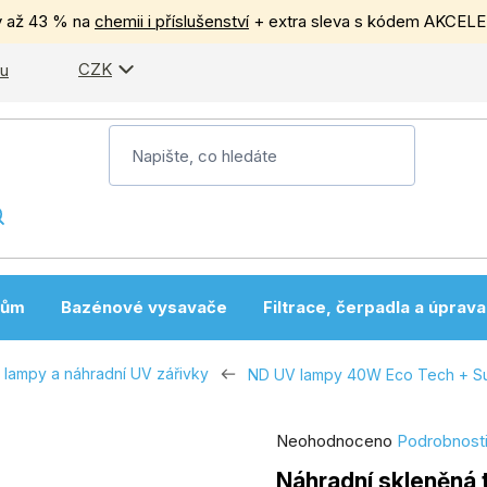
y až 43 % na
chemii i příslušenství
+ extra sleva s kódem AKCEL
CZK
pu
nům
Bazénové vysavače
Filtrace, čerpadla a úprav
 lampy a náhradní UV zářivky
ND UV lampy 40W Eco Tech + Su
Průměrné
Neohodnoceno
Podrobnost
hodnocení
Náhradní skleněná 