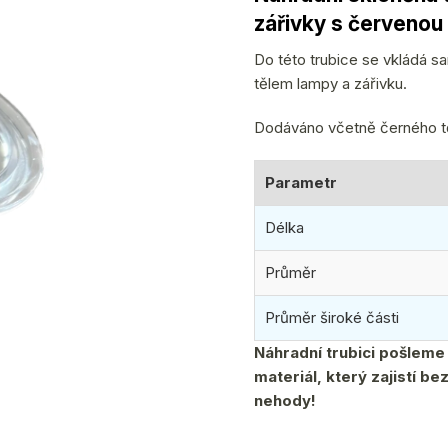
produktu
zářivky s červenou
je
0,0
Do této trubice se vkládá s
z
tělem lampy a zářivku.
5
hvězdiček.
Dodáváno včetně černého t
Parametr
Délka
Průměr
Průměr široké části
Náhradní trubici pošlem
materiál, který zajistí b
nehody!