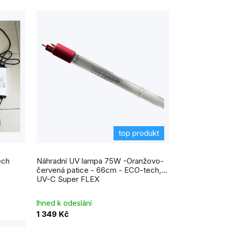
top produkt
ech
Náhradní UV lampa 75W -Oranžovo-
červená patice - 66cm - ECO-tech,
UV-C Super FLEX
Ihned k odeslání
1 349 Kč