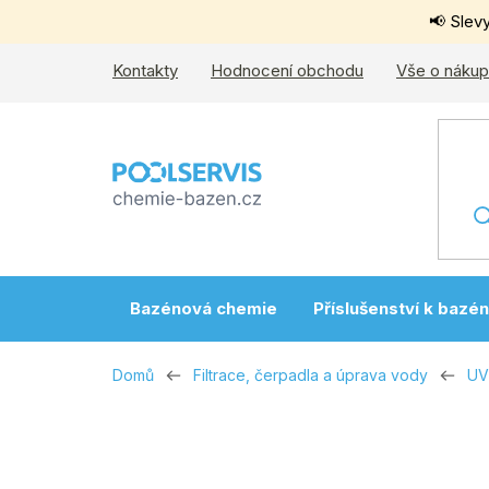
Přejít
📢 Slev
na
obsah
Kontakty
Hodnocení obchodu
Vše o náku
Bazénová chemie
Příslušenství k bazé
Domů
Filtrace, čerpadla a úprava vody
UV