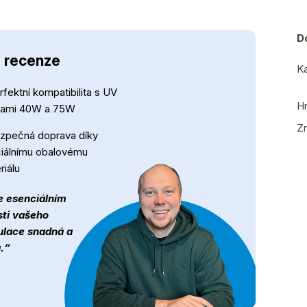
D
- recenze
Ka
rfektní kompatibilita s UV
H
pami 40W a 75W
Z
zpečná doprava díky
iálnímu obalovému
riálu
e esenciálním
sti vašeho
ulace snadná a
.“