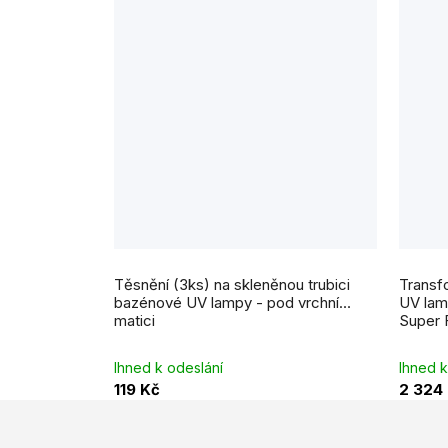
Těsnění (3ks) na skleněnou trubici
Transfo
bazénové UV lampy - pod vrchní
UV lam
matici
Super 
Ihned k odeslání
Ihned k
119 Kč
2 324