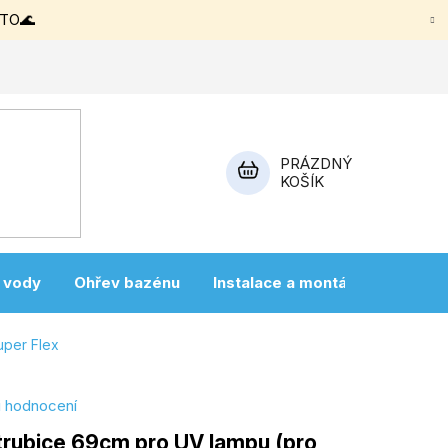
ETO🌊
PRÁZDNÝ
KOŠÍK
NÁKUPNÍ
KOŠÍK
a vody
Ohřev bazénu
Instalace a montáž
Vířivky
per Flex
i hodnocení
trubice 69cm pro UV lampu (pro