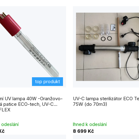
top produkt
ní UV lampa 40W -Oranžovo-
UV-C lampa sterilizátor ECO T
á patice ECO-tech, UV-C
75W (do 70m3)
FLEX
 odeslání
Ihned k odeslání
Kč
8 699 Kč