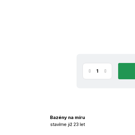
(2 ks)
ihn
7.8.2026
Bazény na míru
stavíme již 23 let