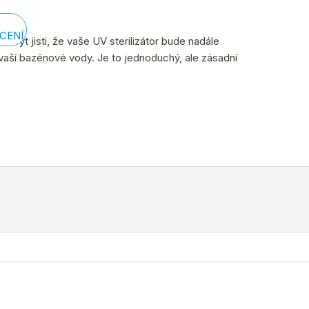
CENÍ
e být jisti, že vaše UV sterilizátor bude nadále
 vaší bazénové vody. Je to jednoduchý, ale zásadní