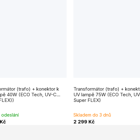
rmátor (trafo) + konektor k
Transformátor (trafo) + konekt
pě 40W (ECO Tech, UV-C
UV lampě 75W (ECO Tech, U
FLEX))
Super FLEX)
 odeslání
Skladem do 3 dnů
 Kč
2 299 Kč