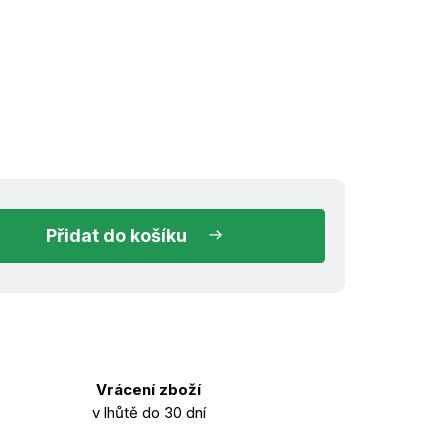
ed k odeslání
do košíku
Vrácení zboží
v lhůtě do 30 dní