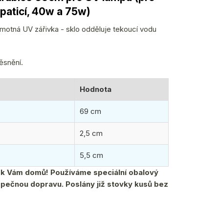
 paticí, 40w a 75w)
amotná UV zářivka - sklo odděluje tekoucí vodu
ěsnění.
Hodnota
69 cm
2,5 cm
5,5 cm
e k Vám domů!
Používáme speciální obalový
ezpečnou dopravu. Poslány již stovky kusů bez