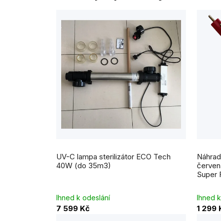
Průměrné
hodnocení
UV-C lampa sterilizátor ECO Tech
Náhrad
produktu
je
40W (do 35m3)
červen
5,0
Super 
z
5
hvězdiček.
Ihned k odeslání
Ihned k
7 599 Kč
1 299 