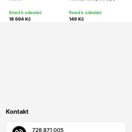
Ihned k odeslání
Ihned k odeslání
18 694 Kč
149 Kč
Z
á
p
a
t
í
Kontakt
728 871 005