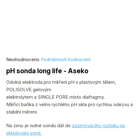
Průměrné
Neohodnoceno
Podrobnosti hodnocení
hodnocení
pH sonda long life - Aseko
produktu
je
Odolná elektroda pro měření pH s plastovým tělem,
0,0
POLISOLVE gelovým
z
elektrolytem a SINGLE PORE místo diafragmy.
5
Měřicí baňka z velmi rychlého pH skla pro rychlou odezvu a
hvězdiček.
stabilní měrení.
Na zimu je nutné sondu dát do
zazimovacího roztoku na
skladování sond.