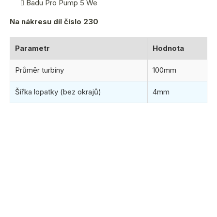
Badu Pro Pump 5 We
Na nákresu díl číslo 230
Parametr
Hodnota
Průměr turbíny
100mm
Šířka lopatky (bez okrajů)
4mm
(2 ks)
ihned k odeslání
11.8.2026