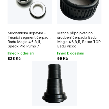
Průměrné
hodnocení
Mechanická ucpávka -
Matice připojovacího
produktu
je
Těsnící segment čerpadla
šroubení čerpadla Badu
5,0
Badu Magic 4,6,8,11,
Magic 4,6,8,11, Bettar TOP,
z
5
Speck Pro Pump 7
Badu Picco
hvězdiček.
Ihned k odeslání
Ihned k odeslání
823 Kč
99 Kč