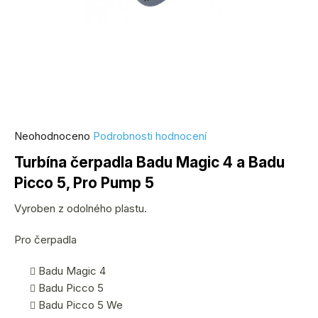
Průměrné
Neohodnoceno
Podrobnosti hodnocení
hodnocení
Turbína čerpadla Badu Magic 4 a Badu
produktu
Picco 5, Pro Pump 5
je
0,0
Vyroben z odolného plastu.
z
5
Pro čerpadla
hvězdiček.
Badu Magic 4
Badu Picco 5
Badu Picco 5 We