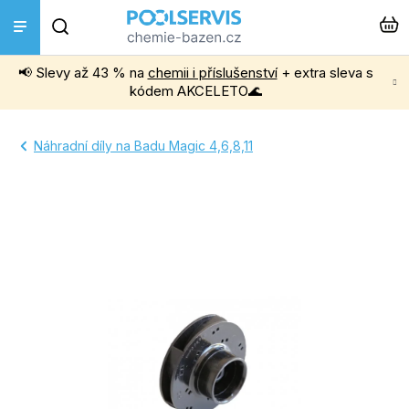
Přejít
Hledat
na
obsah
📢 Slevy až 43 % na
chemii i příslušenství
+ extra sleva s
Bazénová chemie
kódem AKCELETO🌊
Příslušenství k bazénům
Náhradní díly na Badu Magic 4,6,8,11
Bazénové vysavače
Filtrace, čerpadla a úprava vody
Ohřev bazénu
Instalace a montáž
Vířivky a Sauny