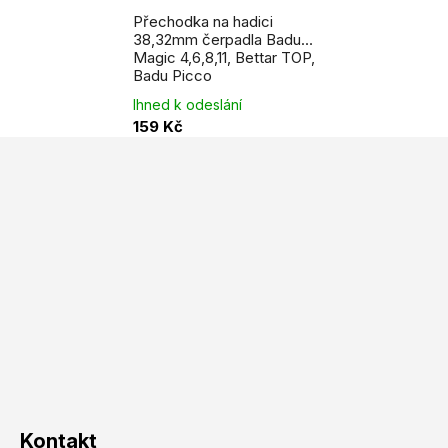
Průměrné
hodnocení
Přechodka na hadici
produktu
je
38,32mm čerpadla Badu
5,0
Magic 4,6,8,11, Bettar TOP,
z
5
Badu Picco
hvězdiček.
Ihned k odeslání
159 Kč
Z
á
p
a
t
í
Kontakt