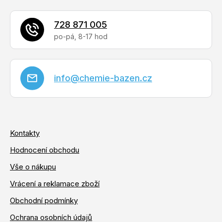
v
ý
728 871 005
p
i
s
u
info
@
chemie-bazen.cz
Kontakty
Hodnocení obchodu
Vše o nákupu
Vrácení a reklamace zboží
Obchodní podmínky
Ochrana osobních údajů