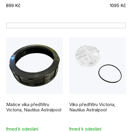
e
899
Kč
1095
Kč
n
í
p
r
V
o
ý
d
p
u
i
k
s
t
p
ů
r
Matice víka předfiltru
Víko předfiltru Victoria,
o
Victoria, Nautilus Astralpool
Nautilus Astralpool
d
u
Ihned k odeslání
Ihned k odeslání