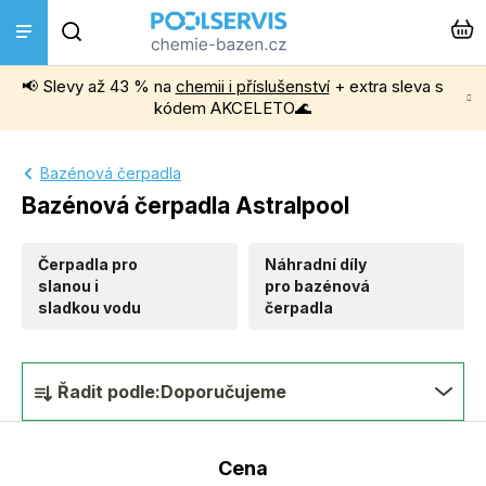
Přejít
Hledat
na
obsah
📢 Slevy až 43 % na
chemii i příslušenství
+ extra sleva s
Bazénová chemie
kódem AKCELETO🌊
Příslušenství k bazénům
Bazénová čerpadla
Bazénová čerpadla Astralpool
Bazénové vysavače
Čerpadla pro
Náhradní díly
Filtrace, čerpadla a úprava vody
slanou i
pro bazénová
sladkou vodu
čerpadla
Ohřev bazénu
Ř
Řadit podle:
Doporučujeme
a
Instalace a montáž
z
Cena
Vířivky a Sauny