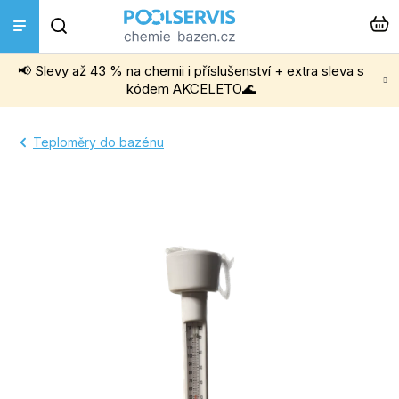
Přejít
Hledat
na
obsah
📢 Slevy až 43 % na
chemii i příslušenství
+ extra sleva s
Bazénová chemie
kódem AKCELETO🌊
Příslušenství k bazénům
Teploměry do bazénu
Bazénové vysavače
Filtrace, čerpadla a úprava vody
Ohřev bazénu
Instalace a montáž
Vířivky a Sauny