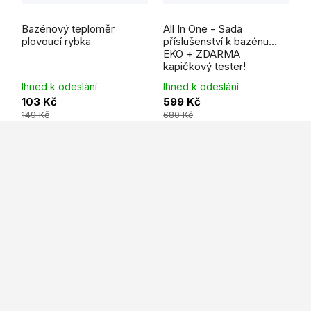
Bazénový teploměr
All In One - Sada
plovoucí rybka
příslušenství k bazénu
EKO + ZDARMA
kapičkový tester!
Ihned k odeslání
Ihned k odeslání
103 Kč
599 Kč
149 Kč
680 Kč
Z
á
p
a
t
í