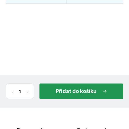
(>30 ks)
ihned k odeslání
10.8.2026
do košíku