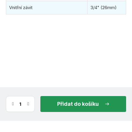
Vnitřní závit
3/4" (26mm)
(1 ks)
ihned k odeslání
11.8.2026
do košíku