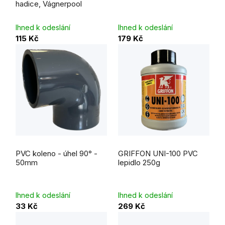
hadice, Vágnerpool
z
z
5
5
hvězdiček.
hvězdiček.
Ihned k odeslání
Ihned k odeslání
115 Kč
179 Kč
Průměrné
hodnocení
PVC koleno - úhel 90° -
GRIFFON UNI-100 PVC
produktu
je
50mm
lepidlo 250g
5,0
z
5
hvězdiček.
Ihned k odeslání
Ihned k odeslání
33 Kč
269 Kč