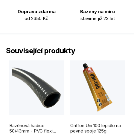
Doprava zdarma
Bazény na míru
od 2350 Kč
stavíme již 23 let
Související produkty
Průměrné
Průměrné
hodnocení
hodnocení
Bazénová hadice
Griffon Uni 100 lepidlo na
produktu
produktu
je
je
50/43mm - PVC flexi
pevné spoje 125g
5,0
5,0