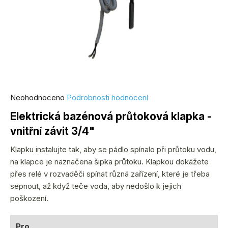
Průměrné
Neohodnoceno
Podrobnosti hodnocení
hodnocení
Elektrická bazénová průtoková klapka -
produktu
vnitřní závit 3/4"
je
0,0
Klapku instalujte tak, aby se pádlo spínalo při průtoku vodu,
z
na klapce je naznačena šipka průtoku. Klapkou dokážete
5
přes relé v rozvaděči spínat různá zařízení, které je třeba
hvězdiček.
sepnout, až když teče voda, aby nedošlo k jejich
poškození.
Pro