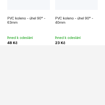
PVC koleno - úhel 90° -
PVC koleno - úhel 90° -
63mm
40mm
Ihned k odeslání
Ihned k odeslání
48 Kč
23 Kč
Z
á
p
a
t
í