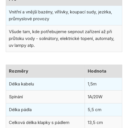
Vnitřní a vnější bazény, víříivky, koupací sudy, jezírka,
průmyslové provozy
Všude tam, kde potřebujeme sepnout zařízení až při
průtoku vody - solinátory, elektrické topení, automaty,
uv lampy atp.
Rozměry
Hodnota
Délka kabelu
1,5m
Spínání
1A/20W
Délka pádla
5,5 cm
Celková délka klapky s pádlem
13,5 cm