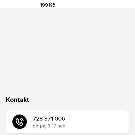
199 Kč
Z
á
p
a
t
í
Kontakt
728 871 005