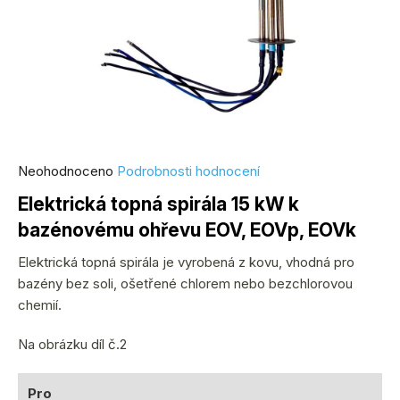
Průměrné
Neohodnoceno
Podrobnosti hodnocení
hodnocení
Elektrická topná spirála 15 kW k
produktu
bazénovému ohřevu EOV, EOVp, EOVk
je
0,0
Elektrická topná spirála je vyrobená z kovu, vhodná pro
z
bazény bez soli, ošetřené chlorem nebo bezchlorovou
5
chemií.
hvězdiček.
Na obrázku díl č.2
Pro