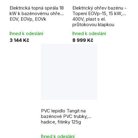
Elektrická topná spirála 18
Elektrický ohřev bazénu -
kW k bazénovému ohřevu
Topení EOVp-15, 15 kW,
EOV, EOVp, EOVk
400V, plast s el.
průtokovou klapkou
Ihned k odeslání
Ihned k odeslání
3 144 Kč
8 999 Kč
PVC lepidlo Tangit na
bazénové PVC trubky,
hadice, fitinky 125g
Ihned k odeslání