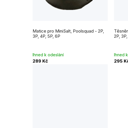
Matice pro MiniSalt, Poolsquad - 2P,
Těsnění
3P, 4P, 5P, 6P
2P, 3P,
Ihned k odeslání
Ihned k
289 Kč
295 K