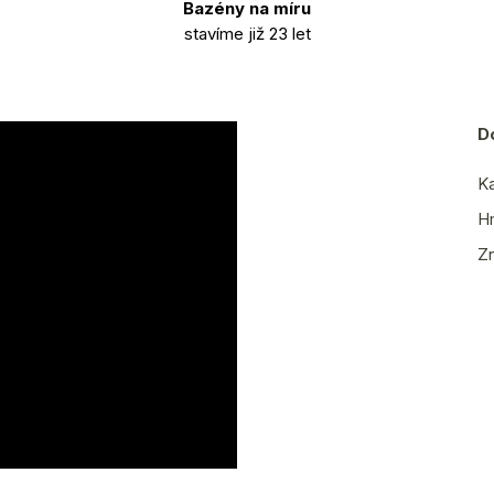
Bazény na míru
stavíme již 23 let
D
Ka
H
Z