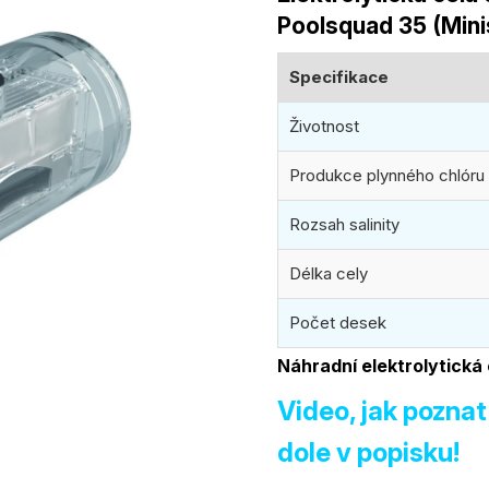
produktu
Poolsquad 35 (Mini
je
0,0
Specifikace
z
5
Životnost
hvězdiček.
Produkce plynného chlóru
Rozsah salinity
Délka cely
Počet desek
Náhradní elektrolytická
Video, jak poznat
dole v popisku!