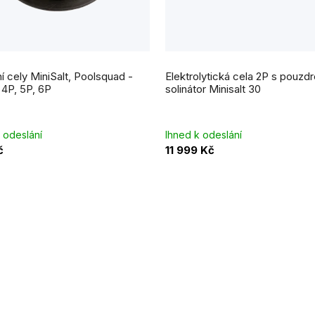
 cely MiniSalt, Poolsquad -
Elektrolytická cela 2P s pouzd
 4P, 5P, 6P
solinátor Minisalt 30
 odeslání
Ihned k odeslání
č
11 999 Kč