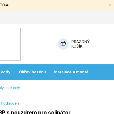
ETO🌊
PRÁZDNÝ
KOŠÍK
NÁKUPNÍ
KOŠÍK
a vody
Ohřev bazénu
Instalace a montáž
Vířivky
olytické cely
i hodnocení
 3P s pouzdrem pro solinátor