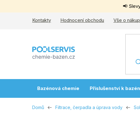
Přejít
📢 Slev
na
obsah
Kontakty
Hodnocení obchodu
Vše o náku
Bazénová chemie
Příslušenství k bazé
Domů
Filtrace, čerpadla a úprava vody
Sol