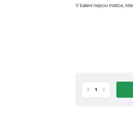
V balení nejsou matice, kte
skladem
14.8.2026