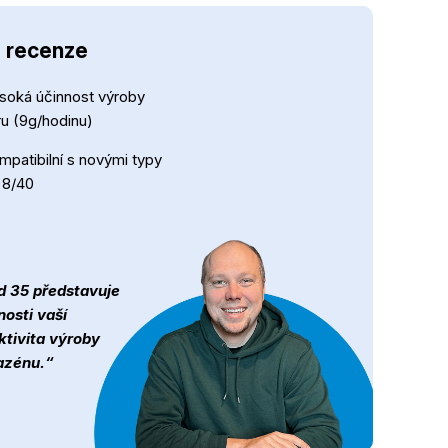
- recenze
soká účinnost výroby
ru (9g/hodinu)
mpatibilní s novými typy
 8/40
ad 35 představuje
nosti vaší
ktivita výroby
bazénu.“