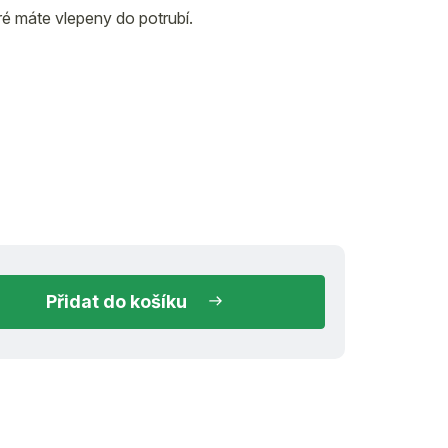
ré máte vlepeny do potrubí.
 do 3 dnů
do košíku