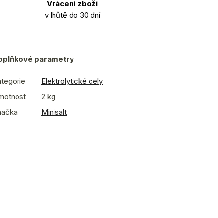
Vrácení zboží
v lhůtě do 30 dní
oplňkové parametry
tegorie
Elektrolytické cely
motnost
2 kg
načka
Minisalt