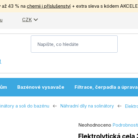
y až 43 % na
chemii i příslušenství
+ extra sleva s kódem AKCEL
CZK
pu
nům
Bazénové vysavače
Filtrace, čerpadla a úprav
inátory a soli do bazénu
Náhradní díly na solinátory
Elektr
Průměrné
Neohodnoceno
Podrobnost
hodnocení
Elektrolytická cela