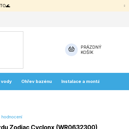
ETO🌊
PRÁZDNÝ
KOŠÍK
NÁKUPNÍ
KOŠÍK
a vody
Ohřev bazénu
Instalace a montáž
Vířivky
i hodnocení
zdu Zodiac Cyclonx (WR0632300)