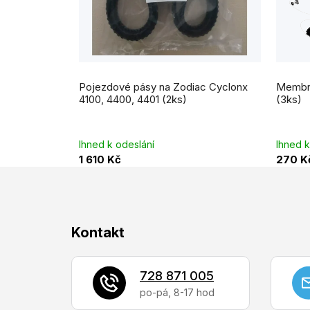
Pojezdové pásy na Zodiac Cyclonx
Membrá
4100, 4400, 4401 (2ks)
(3ks)
Ihned k odeslání
Ihned k
1 610 Kč
270 K
Z
Kontakt
á
p
728 871 005
a