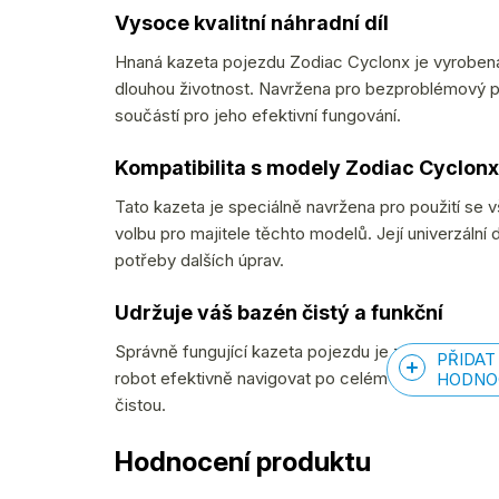
Vysoce kvalitní náhradní díl
Hnaná kazeta pojezdu Zodiac Cyclonx je vyrobena z 
dlouhou životnost. Navržena pro bezproblémový p
součástí pro jeho efektivní fungování.
Kompatibilita s modely Zodiac Cyclonx
Tato kazeta je speciálně navržena pro použití se v
volbu pro majitele těchto modelů. Její univerzální
potřeby dalších úprav.
Udržuje váš bazén čistý a funkční
Správně fungující kazeta pojezdu je základem pro
PŘIDAT
robot efektivně navigovat po celém bazénu, zajist
HODNO
čistou.
Hodnocení produktu