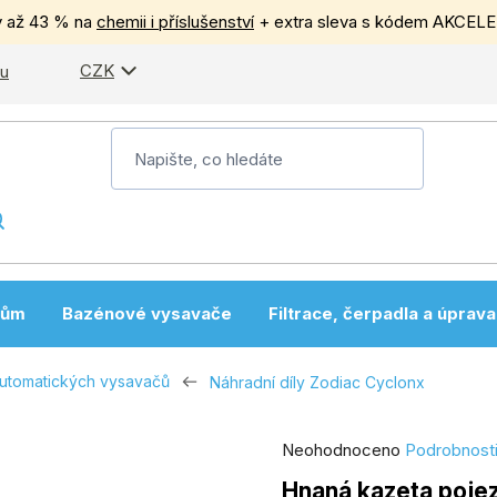
y až 43 % na
chemii i příslušenství
+ extra sleva s kódem AKCEL
CZK
pu
nům
Bazénové vysavače
Filtrace, čerpadla a úprav
automatických vysavačů
Náhradní díly Zodiac Cyclonx
Průměrné
Neohodnoceno
Podrobnost
hodnocení
Hnaná kazeta poje