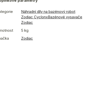
oplňkové parametry
tegorie
Náhradní díly na bazénový robot
Zodiac Cyclonx
Bazénové vysavače
Zodiac
motnost
5 kg
načka
Zodiac