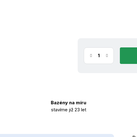
(1 ks)
ih
11.8.2026
Bazény na míru
stavíme již 23 let