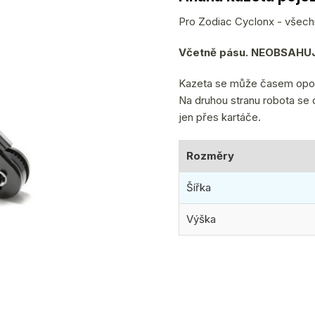
produktu
je
Pro Zodiac Cyclonx - všech
0,0
Včetně pásu. NEOBSAHUJ
z
5
Kazeta se může časem opotř
hvězdiček.
Na druhou stranu robota se
jen přes kartáče.
Rozměry
Šířka
Výška