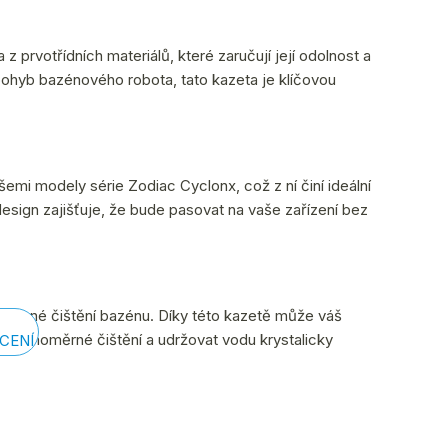
prvotřídních materiálů, které zaručují její odolnost a
ohyb bazénového robota, tato kazeta je klíčovou
šemi modely série Zodiac Cyclonx, což z ní činí ideální
 design zajišťuje, že bude pasovat na vaše zařízení bez
 účinné čištění bazénu. Díky této kazetě může váš
it rovnoměrné čištění a udržovat vodu krystalicky
CENÍ