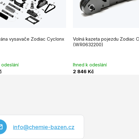
na vysavače Zodiac Cyclonx
Volná kazeta pojezdu Zodiac 
(WR0632200)
 odeslání
Ihned k odeslání
č
2 846 Kč
info
@
chemie-bazen.cz