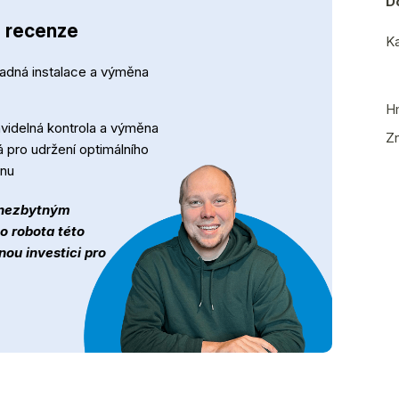
D
- recenze
Ka
adná instalace a výměna
H
avidelná kontrola a výměna
Z
á pro udržení optimálního
nu
 nezbytným
o robota této
nou investici pro