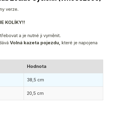
ny verze.
E KOLÍKY!!
ebovat a je nutné ji vyměnit.
 dává
Volná kazeta pojezdu,
které je napojena
Hodnota
38,5 cm
20,5 cm