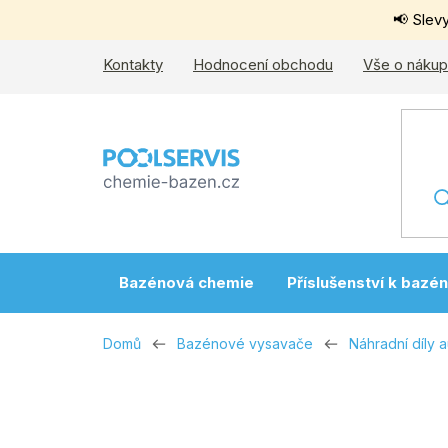
Přejít
📢 Slev
na
obsah
Kontakty
Hodnocení obchodu
Vše o náku
Bazénová chemie
Příslušenství k bazé
Domů
Bazénové vysavače
Náhradní díly 