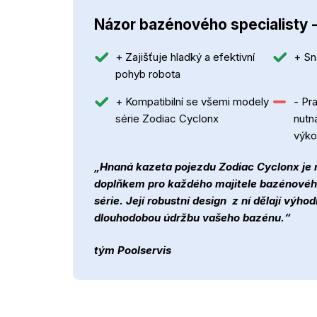
Názor bazénového specialisty 
+ Zajišťuje hladký a efektivní
+ Sn
pohyb robota
+ Kompatibilní se všemi modely
- Pr
série Zodiac Cyclonx
nutn
výko
„Hnaná kazeta pojezdu Zodiac Cyclonx je
doplňkem pro každého majitele bazénovéh
série. Její robustní design z ní dělají výhod
dlouhodobou údržbu vašeho bazénu.“
tým Poolservis