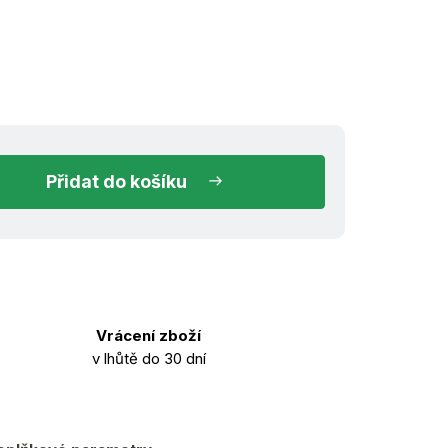
ned k odeslání
do košíku
Vrácení zboží
v lhůtě do 30 dní