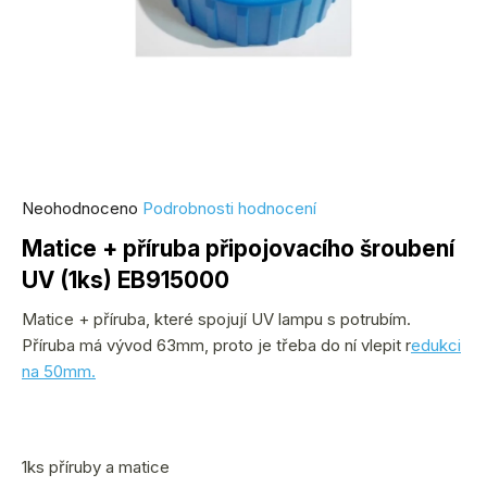
Průměrné
Neohodnoceno
Podrobnosti hodnocení
hodnocení
Matice + příruba připojovacího šroubení
produktu
UV (1ks) EB915000
je
0,0
Matice + příruba, které spojují UV lampu s potrubím.
z
Příruba má vývod 63mm, proto je třeba do ní vlepit r
edukci
5
na 50mm.
hvězdiček.
1ks příruby a matice