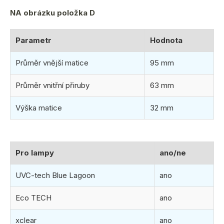
NA obrázku položka D
Parametr
Hodnota
Průměr vnější matice
95 mm
Průměr vnitřní přiruby
63 mm
Výška matice
32 mm
Pro lampy
ano/ne
UVC-tech Blue Lagoon
ano
Eco TECH
ano
xclear
ano