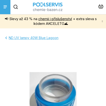
Přejít
Hledat
na
obsah
📢 Slevy až 43 % na
chemii i příslušenství
+ extra sleva s
Bazénová chemie
kódem AKCELETO🌊
Příslušenství k bazénům
ND UV lampy 40W Blue Lagoon
Bazénové vysavače
Filtrace, čerpadla a úprava vody
Ohřev bazénu
Instalace a montáž
Vířivky a Sauny