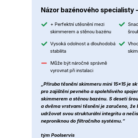
Názor bazénového specialisty 
+ Perfektní utěsnění mezi
Snad
skimmerem a stěnou bazénu
šrou
Vysoká odolnost a dlouhodobá
Vhod
stabilita
ski
Může být náročné správně
vyrovnat při instalaci
„Příruba těsnění skimmeru mini 15x15 je s
pro zajištění pevného a spolehlivého spoje
skimmerem a stěnou bazénu. S deseti šro
a dvěma vrstvami těsnění je zaručeno, že
udržovat svou strukturální integritu a neči
neproniknou do filtračního systému.“
tým Poolservis