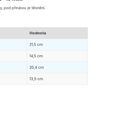
y, pod přírubou je těsnění.
Hodnota
21,5 cm
14,5 cm
20,4 cm
13,5 cm