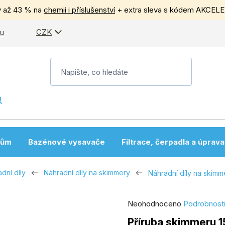
y až 43 % na
chemii i příslušenství
+ extra sleva s kódem AKCEL
CZK
pu
nům
Bazénové vysavače
Filtrace, čerpadla a úprav
dní díly
Náhradní díly na skimmery
Náhradní díly na skimme
Průměrné
Neohodnoceno
Podrobnost
hodnocení
Příruba skimmeru 1