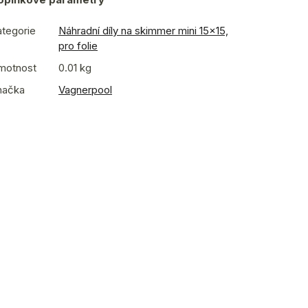
tegorie
Náhradní díly na skimmer mini 15x15,
pro folie
motnost
0.01 kg
načka
Vagnerpool