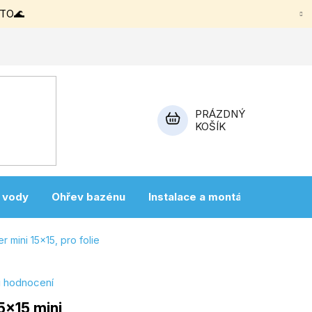
ETO🌊
PRÁZDNÝ
KOŠÍK
NÁKUPNÍ
KOŠÍK
a vody
Ohřev bazénu
Instalace a montáž
Vířivky
r mini 15x15, pro folie
i hodnocení
5x15 mini