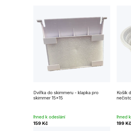
Průměrné
hodnocení
Dvířka do skimmeru - klapka pro
Košík 
produktu
je
skimmer 15x15
nečist
5,0
z
5
hvězdiček.
Ihned k odeslání
Ihned k
159 Kč
199 K