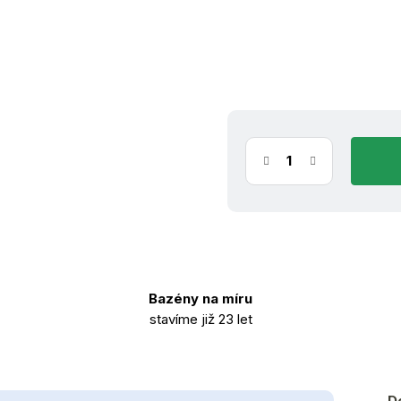
(4 ks)
i
10.8.2026
Bazény na míru
stavíme již 23 let
D