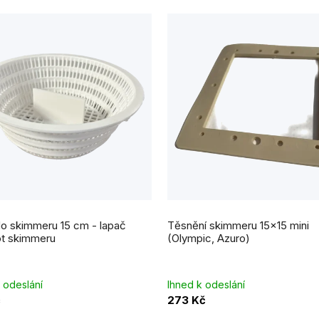
do skimmeru 15 cm - lapač
Těsnění skimmeru 15x15 mini
ot skimmeru
(Olympic, Azuro)
 odeslání
Ihned k odeslání
č
273 Kč