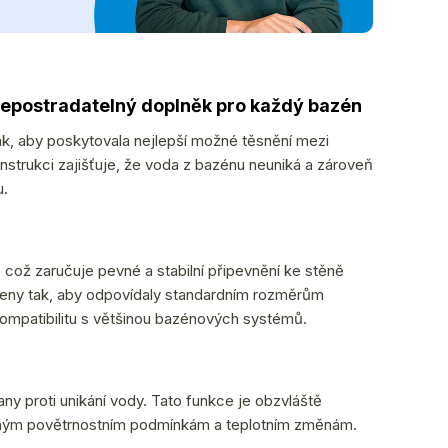
Nepostradatelný doplněk pro každý bazén
ak, aby poskytovala nejlepší možné těsnění mezi
strukci zajišťuje, že voda z bazénu neuniká a zároveň
u.
 což zaručuje pevné a stabilní připevnění ke stěně
vrženy tak, aby odpovídaly standardním rozměrům
kompatibilitu s většinou bazénových systémů.
any proti unikání vody. Tato funkce je obzvláště
ůzným povětrnostním podmínkám a teplotním změnám.