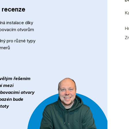
- recenze
Ka
ná instalace díky
H
bovacím otvorům
Z
ný pro různé typy
mmerů
kvělým řešením
ní mezi
ubovacími otvory
 bazén bude
stoty