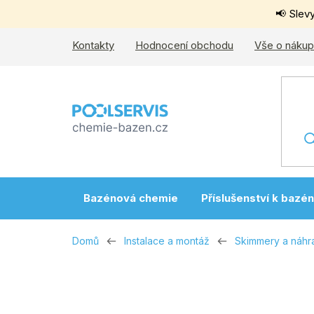
Přejít
📢 Slev
na
obsah
Kontakty
Hodnocení obchodu
Vše o náku
Bazénová chemie
Příslušenství k bazé
Domů
Instalace a montáž
Skimmery a náhra