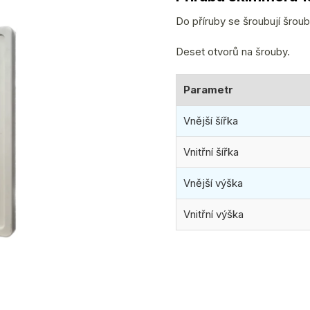
produktu
je
Do příruby se šroubují šroub
0,0
Deset otvorů na šrouby.
z
5
hvězdiček.
Parametr
Vnější šířka
Vnitřní šířka
Vnější výška
Vnitřní výška