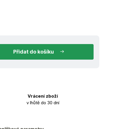
hned k odeslání
do košíku
Vrácení zboží
v lhůtě do 30 dní
oplňkové parametry