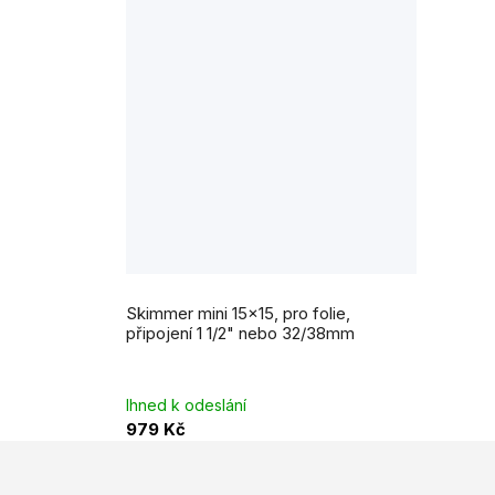
Průměrné
hodnocení
Skimmer mini 15x15, pro folie,
produktu
je
připojení 1 1/2" nebo 32/38mm
5,0
z
5
hvězdiček.
Ihned k odeslání
979 Kč