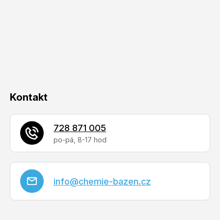
p
a
t
í
Kontakt
728 871 005
info
@
chemie-bazen.cz