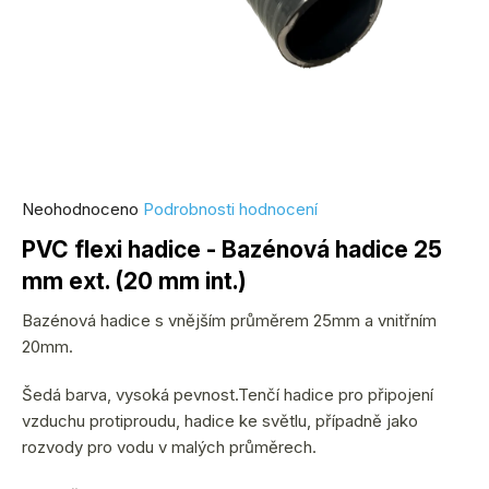
Průměrné
Neohodnoceno
Podrobnosti hodnocení
hodnocení
PVC flexi hadice - Bazénová hadice 25
produktu
mm ext. (20 mm int.)
je
0,0
Bazénová hadice s vnějším průměrem 25mm a vnitřním
z
20mm.
5
hvězdiček.
Šedá barva, vysoká pevnost.Tenčí hadice pro připojení
vzduchu protiproudu, hadice ke světlu, případně jako
rozvody pro vodu v malých průměrech.