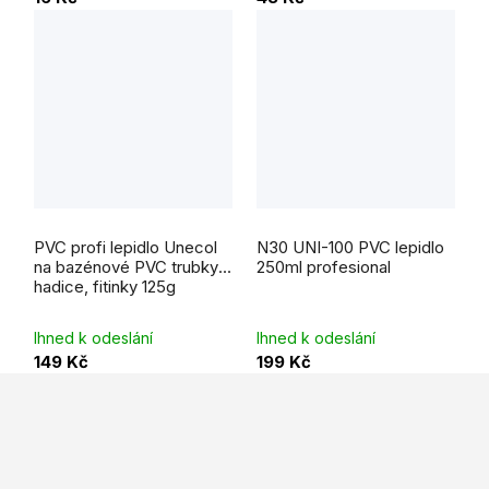
Průměrné
hodnocení
PVC profi lepidlo Unecol
N30 UNI-100 PVC lepidlo
produktu
je
na bazénové PVC trubky,
250ml profesional
5,0
hadice, fitinky 125g
z
5
hvězdiček.
Ihned k odeslání
Ihned k odeslání
149 Kč
199 Kč
Z
á