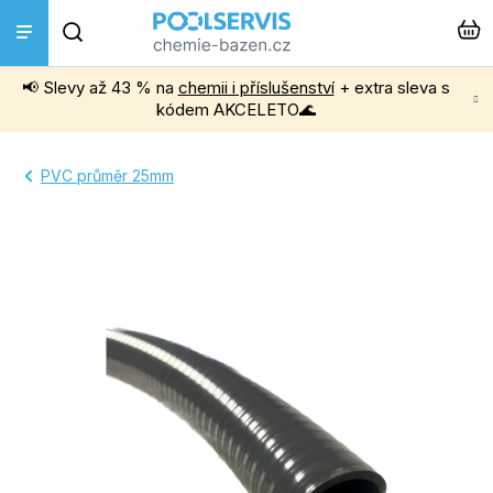
Přejít
Hledat
na
obsah
📢 Slevy až 43 % na
chemii i příslušenství
+ extra sleva s
Bazénová chemie
kódem AKCELETO🌊
Příslušenství k bazénům
PVC průměr 25mm
Bazénové vysavače
Filtrace, čerpadla a úprava vody
Ohřev bazénu
Instalace a montáž
Vířivky a Sauny