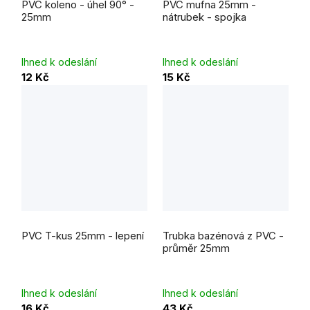
PVC koleno - úhel 90° -
PVC mufna 25mm -
25mm
nátrubek - spojka
Ihned k odeslání
Ihned k odeslání
12 Kč
15 Kč
PVC T-kus 25mm - lepení
Trubka bazénová z PVC -
průměr 25mm
Ihned k odeslání
Ihned k odeslání
16 Kč
43 Kč