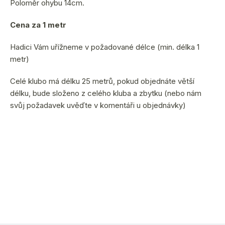
Poloměr ohybu 14cm.
Cena za 1 metr
Hadici Vám uřížneme v požadované délce (min. délka 1
metr)
Celé klubo má délku 25 metrů, pokud objednáte větší
délku, bude složeno z celého kluba a zbytku (nebo nám
svůj požadavek uvěďte v komentáři u objednávky)
(29 m)
ihned k odeslání
11.8.2026