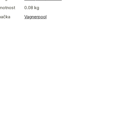
motnost
0.08 kg
načka
Vagnerpool