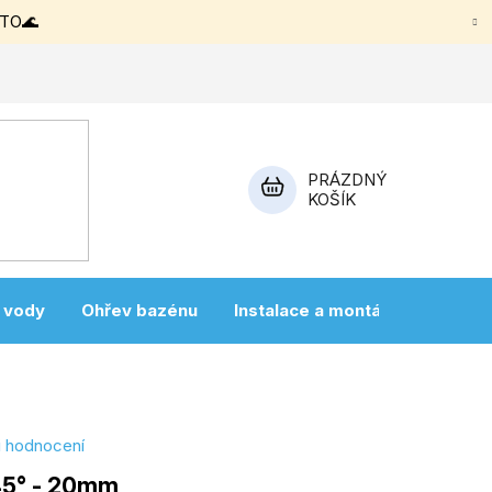
ETO🌊
PRÁZDNÝ
KOŠÍK
NÁKUPNÍ
KOŠÍK
a vody
Ohřev bazénu
Instalace a montáž
Vířivky
i hodnocení
 45° - 20mm