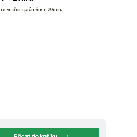
m s vnitřním průměrem 20mm.
ihned k odeslání
do košíku