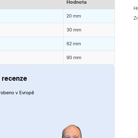
Hodnota
H
20 mm
Z
30 mm
62 mm
90 mm
- recenze
robeno v Evropě