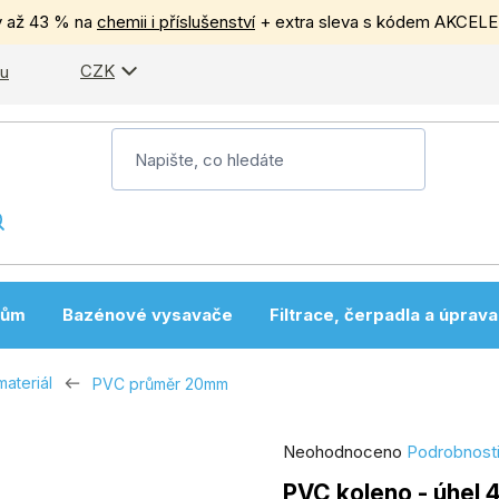
y až 43 % na
chemii i příslušenství
+ extra sleva s kódem AKCEL
CZK
pu
nům
Bazénové vysavače
Filtrace, čerpadla a úprav
materiál
PVC průměr 20mm
Průměrné
Neohodnoceno
Podrobnost
hodnocení
PVC koleno - úhel