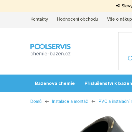
Přejít
📢 Slev
na
obsah
Kontakty
Hodnocení obchodu
Vše o náku
Bazénová chemie
Příslušenství k bazé
Domů
Instalace a montáž
PVC a instalační 