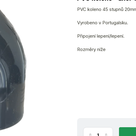
produktu
je
PVC koleno 45 stupnů 20m
0,0
Vyrobeno v Portugalsku.
z
5
Připojení lepení/lepení.
hvězdiček.
Rozměry níže
(>30 ks)
11.8.2026