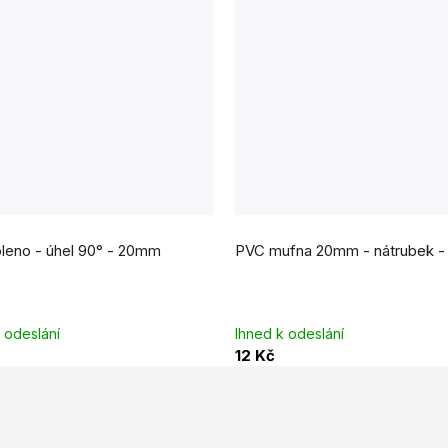
leno - úhel 90° - 20mm
PVC mufna 20mm - nátrubek -
 odeslání
Ihned k odeslání
12 Kč