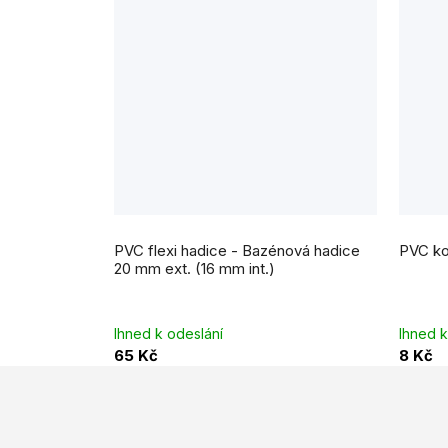
PVC flexi hadice - Bazénová hadice
PVC ko
20 mm ext. (16 mm int.)
Ihned k odeslání
Ihned k
65 Kč
8 Kč
Z