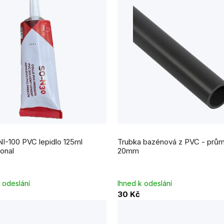
I-100 PVC lepidlo 125ml
Trubka bazénová z PVC - prů
onal
20mm
 odeslání
Ihned k odeslání
30 Kč