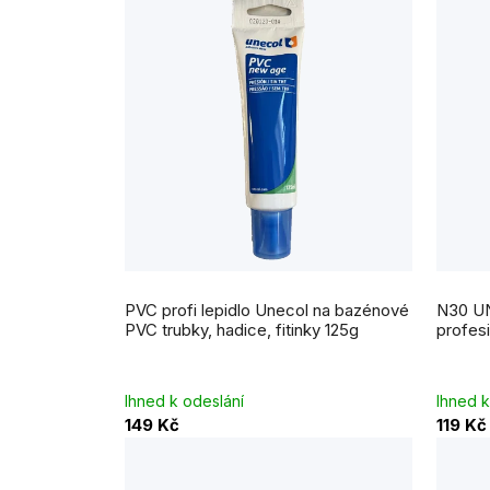
Průměrné
hodnocení
PVC profi lepidlo Unecol na bazénové
N30 UN
produktu
je
PVC trubky, hadice, fitinky 125g
profesi
5,0
z
5
hvězdiček.
Ihned k odeslání
Ihned k
149 Kč
119 Kč