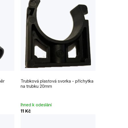
měr
Trubková plastová svorka - příchytka
na trubku 20mm
Ihned k odeslání
11 Kč